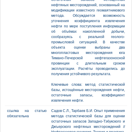
нефтяных месторождений, основанный на
модификации известного геомаятникового
метода. Обсуждается возможность
уточнения коэффициента извлечения
нефти по мере поступления информации
об объёмах накопленной добычи,
сообразуясь с реальной геолого-
промысловой ситуацией. В качестве
объекта оценки выбраны два
многопластовых месторождения юга
Тимано-Печорской нефтегазоносной
провинции с длительным сроком
эксплуатации. Расчёты проводились до
получения устойчивого результата.
Ключевые слова: метод статистической
базы, истощённые месторождения нефти,
остаточные запасы, коэффициент
извлечения нефти.
ссылка на статью
Садов С.Л., Тарбаев Б.И. Опыт применения
обязательна
метода статистической базы для оценки
остаточных запасов Западно-Тэбукского и
Джъерского нефтяных месторождений //