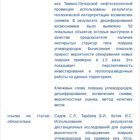
юга Тимано-Печорской нефтегазоносной
провинции использованы результаты
геологической интерпретации космических
снимков. В результате дешифрирования
космоснимков было выявлено 50
локальных объектов, которые выступили в
качестве предсказателя наличия
неоткрытых структур типа ловушка
углеводородов. Вычисления показали
прирост вероятности обнаружения новых
ловушек примерно в 1,5 раза. Это
показывает перспективность
инвестирования в геологоразведочные
работы на данных территориях.
Ключевые слова: ловушка углеводородов,
дешифрирование, космические снимки,
вероятностная оценка, метод нечетких
весов.
ссылка на статью
Садов С.Л., Тарбаев Б.И., Котик И.С.
обязательна
Использование результатов
дистанционных исследований для оценки
вероятности обнаружения ловушек
углеводородов (на примере юга Ухта-