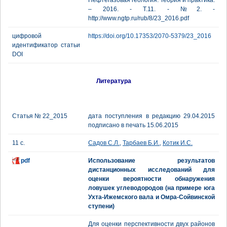
Нефтегазовая геология. Теория и практика.
– 2016. - Т.11. - №2. -
http://www.ngtp.ru/rub/8/23_2016.pdf
цифровой
https://doi.org/10.17353/2070-5379/23_2016
идентификатор статьи
DOI
Литература
Статья № 22_2015
дата поступления в редакцию 29.04.2015
подписано в печать 15.06.2015
11 с.
Садов С.Л.
,
Тарбаев Б.И.
,
Котик И.С.
pdf
Использование результатов
дистанционных исследований для
оценки вероятности обнаружения
ловушек углеводородов (на примере юга
Ухта-Ижемского вала и Омра-Сойвинской
ступени)
Для оценки перспективности двух районов