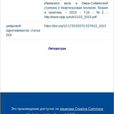
Ижемского вала и Омра-Сойвинской
ступени) // Нефтегазовая геология. Теория
и практика. – 2015. - Т.10. - №2. -
http://www.ngtp.ru/rub/11/22_2015.pdf
цифровой
https://doi.org/10.17353/2070-5379/22_2015
идентификатор статьи
DOI
Литература
Это произведение доступно по
лицензии Creative Commons