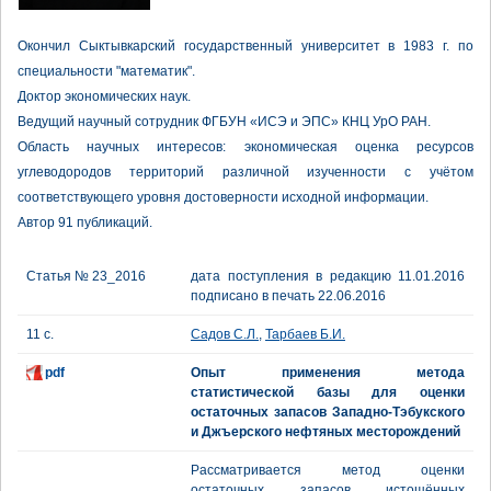
Окончил Сыктывкарский государственный университет в 1983 г. по
специальности "математик".
Доктор экономических наук.
Ведущий научный сотрудник ФГБУН «ИСЭ и ЭПС» КНЦ УрО РАН.
Область научных интересов: экономическая оценка ресурсов
углеводородов территорий различной изученности с учётом
соответствующего уровня достоверности исходной информации.
Автор 91 публикаций.
Статья № 23_2016
дата поступления в редакцию 11.01.2016
подписано в печать 22.06.2016
11 с.
Садов С.Л.
,
Тарбаев Б.И.
pdf
Опыт применения метода
статистической базы для оценки
остаточных запасов Западно-Тэбукского
и Джъерского нефтяных месторождений
Рассматривается метод оценки
остаточных запасов истощённых