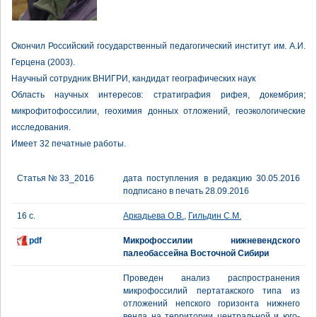
Окончил Российский государственный педагогический институт им. А.И.
Герцена (2003).
Научный сотрудник ВНИГРИ, кандидат географических наук
Область научных интересов: стратиграфия рифея, докембрия;
микрофитофоссилии, геохимия донных отложений, геоэкологические
исследования.
Имеет 32 печатные работы.
Статья № 33_2016
дата поступления в редакцию 30.05.2016
подписано в печать 28.09.2016
16 с.
Аркадьева О.В.
,
Гильдин С.М.
pdf
Микрофоссилии нижневендского
палеобассейна Восточной Сибири
Проведен анализ распространения
микрофоссилий пертатакского типа из
отложений непского горизонта нижнего
венда на территории центральной и юго-