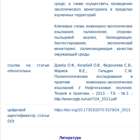
среде, а также осуществить проведение
экологического мониторинга в пределах
изученных территорий.
Ключевые слова: инженерно-экологические
изыскания, палинология, спорово-
пыльцевой анализ, биоиндикация,
биотестирование, экологический
мониторинг, палиноиндикация качества
окружающей среды.
ссылка на статью
Дзюба О.Ф., Кочубей О.В., Федосеева С.В.,
обязательна
Марков В.Е., Гильдин С.М.
Палинологические исследования в
практике инженерно-экологических
изысканий // Нефтегазовая геология.
Теория и практика. – 2013. - Т.8. - №2. -
http://www.ngtp.ru/rub/7/24_2013.pdf
цифровой
https://doi.org/10.17353/2070-5379/24_2013
идентификатор статьи
DOI
Литература