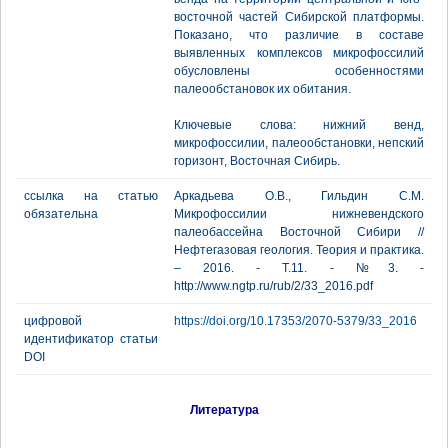
восточной частей Сибирской платформы.
Показано, что различие в составе
выявленных комплексов микрофоссилий
обусловлены особенностями
палеообстановок их обитания.
Ключевые слова: нижний венд,
микрофоссилии, палеообстановки, непский
горизонт, Восточная Сибирь.
ссылка на статью
Аркадьева О.В., Гильдин С.М.
обязательна
Микрофоссилии нижневендского
палеобассейна Восточной Сибири //
Нефтегазовая геология. Теория и практика.
– 2016. - Т.11. - №3. -
http://www.ngtp.ru/rub/2/33_2016.pdf
цифровой
https://doi.org/10.17353/2070-5379/33_2016
идентификатор статьи
DOI
Литература