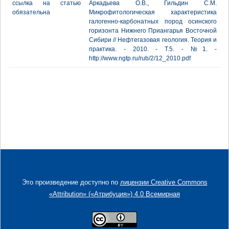
ссылка на статью
Аркадьева О.В., Гильдин С.М.
обязательна
Микрофитологическая характеристика
галогенно-карбонатных пород осинского
горизонта Нижнего Приангарья Восточной
Сибири // Нефтегазовая геология. Теория и
практика. - 2010. - Т.5. - №1. -
http://www.ngtp.ru/rub/2/12_2010.pdf
Это произведение доступно по
лицензии Creative Commons
«Attribution» («Атрибуция») 4.0 Всемирная