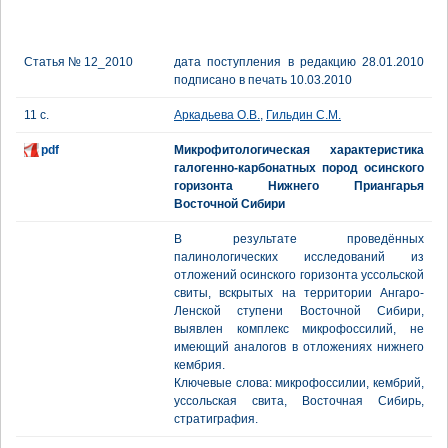
Статья № 12_2010
дата поступления в редакцию 28.01.2010
подписано в печать 10.03.2010
11 с.
Аркадьева О.В.
,
Гильдин С.М.
pdf
Микрофитологическая характеристика
галогенно-карбонатных пород осинского
горизонта Нижнего Приангарья
Восточной Сибири
В результате проведённых
палинологических исследований из
отложений осинского горизонта уссольской
свиты, вскрытых на территории Ангаро-
Ленской ступени Восточной Сибири,
выявлен комплекс микрофоссилий, не
имеющий аналогов в отложениях нижнего
кембрия.
Ключевые слова: микрофоссилии, кембрий,
уссольская свита, Восточная Сибирь,
стратиграфия.