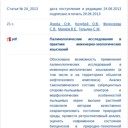
Статья № 24_2013
дата поступления в редакцию 24.06.2013
подписано в печать 28.06.2013
21 с.
Дзюба О.Ф.
,
Кочубей О.В.
,
Федосеева
С.В.
,
Марков В.Е.
,
Гильдин С.М.
pdf
Палинологические исследования в
практике инженерно-экологических
изысканий
Обоснована возможность применения
палинологических исследований в
инженерно-экологических изысканиях (в
том числе и на территориях объектов
нефтегазового комплекса). Анализ
таксономического состава субрецентных
спорово-пыльцевых спектров и
морфологических особенностей
пыльцевых зерен высших растений
позволили авторам качественно
охарактеризовать состояние природной
среды, провести ретроспективный анализ,
оценить современное состояние
биоценозов в природно-техногенной