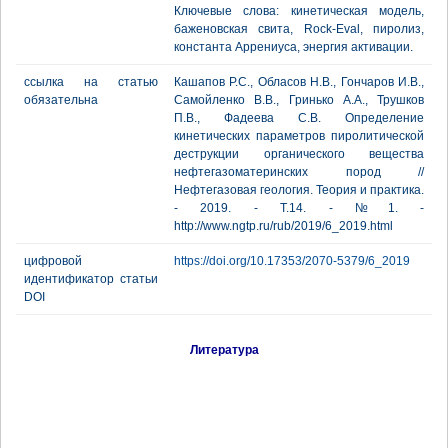
Ключевые слова: кинетическая модель,
баженовская свита, Rock-Eval, пиролиз,
константа Аррениуса, энергия активации.
ссылка на статью
Кашапов Р.С., Обласов Н.В., Гончаров И.В.,
обязательна
Самойленко В.В., Гринько А.А., Трушков
П.В., Фадеева С.В. Определение
кинетических параметров пиролитической
деструкции органического вещества
нефтегазоматеринских пород //
Нефтегазовая геология. Теория и практика.
- 2019. - Т.14. - №1. -
http://www.ngtp.ru/rub/2019/6_2019.html
цифровой
https://doi.org/10.17353/2070-5379/6_2019
идентификатор статьи
DOI
Литература