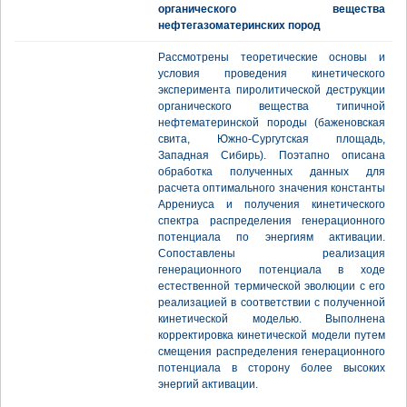
органического вещества
нефтегазоматеринских пород
Рассмотрены теоретические основы и
условия проведения кинетического
эксперимента пиролитической деструкции
органического вещества типичной
нефтематеринской породы (баженовская
свита, Южно-Сургутская площадь,
Западная Сибирь). Поэтапно описана
обработка полученных данных для
расчета оптимального значения константы
Аррениуса и получения кинетического
спектра распределения генерационного
потенциала по энергиям активации.
Сопоставлены реализация
генерационного потенциала в ходе
естественной термической эволюции с его
реализацией в соответствии с полученной
кинетической моделью. Выполнена
корректировка кинетической модели путем
смещения распределения генерационного
потенциала в сторону более высоких
энергий активации.