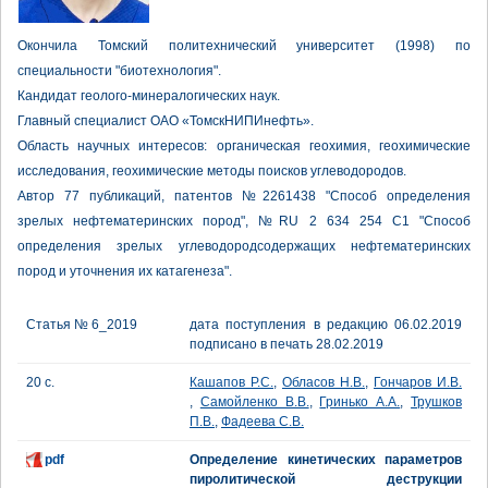
Окончила Томский политехнический университет (1998) по
специальности "биотехнология".
Кандидат геолого-минералогических наук.
Главный специалист ОАО «ТомскНИПИнефть».
Область научных интересов: органическая геохимия, геохимические
исследования, геохимические методы поисков углеводородов.
Автор 77 публикаций, патентов №2261438 "Способ определения
зрелых нефтематеринских пород", №RU 2 634 254 C1 "Способ
определения зрелых углеводородсодержащих нефтематеринских
пород и уточнения их катагенеза".
Статья № 6_2019
дата поступления в редакцию 06.02.2019
подписано в печать 28.02.2019
20 с.
Кашапов Р.С.
,
Обласов Н.В.
,
Гончаров И.В.
,
Самойленко В.В.
,
Гринько А.А.
,
Трушков
П.В.
,
Фадеева С.В.
pdf
Определение кинетических параметров
пиролитической деструкции