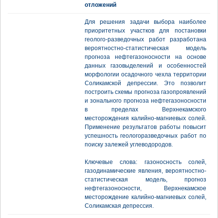
отложений
Для решения задачи выбора наиболее
приоритетных участков для постановки
геолого-разведочных работ разработана
вероятностно-статистическая модель
прогноза нефтегазоносности на основе
данных газовыделений и особенностей
морфологии осадочного чехла территории
Соликамской депрессии. Это позволит
построить схемы прогноза газопроявлений
и зонального прогноза нефтегазоносности
в пределах Верхнекамского
месторождения калийно-магниевых солей.
Применение результатов работы повысит
успешность геологоразведочных работ по
поиску залежей углеводородов.
Ключевые слова: газоносность солей,
газодинамические явления, вероятностно-
статистическая модель, прогноз
нефтегазоносности, Верхнекамское
месторождение калийно-магниевых солей,
Соликамская депрессия.