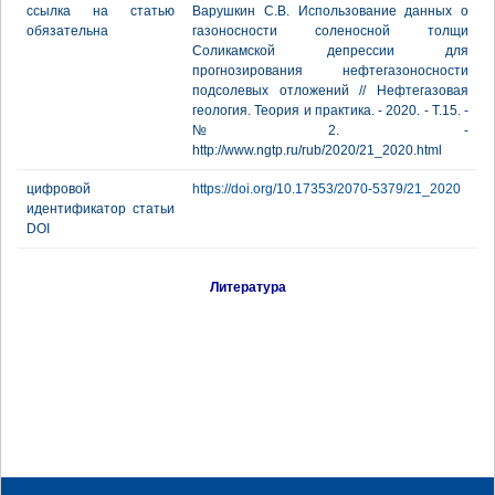
ссылка на статью
Варушкин С.В. Использование данных о
обязательна
газоносности соленосной толщи
Соликамской депрессии для
прогнозирования нефтегазоносности
подсолевых отложений // Нефтегазовая
геология. Теория и практика. - 2020. - Т.15. -
№2. -
http://www.ngtp.ru/rub/2020/21_2020.html
цифровой
https://doi.org/10.17353/2070-5379/21_2020
идентификатор статьи
DOI
Литература