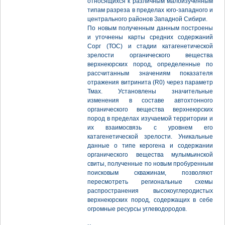
относящихся к различным малоизученным
типам разреза в пределах юго-западного и
центрального районов Западной Сибири.
По новым полученным данным построены
и уточнены карты средних содержаний
Сорг (ТОС) и стадии катагенетической
зрелости органического вещества
верхнеюрских пород, определенные по
рассчитанным значениям показателя
отражения витринита (R0) через параметр
Тмах. Установлены значительные
изменения в составе автохтонного
органического вещества верхнеюрских
пород в пределах изучаемой территории и
их взаимосвязь с уровнем его
катагенетической зрелости. Уникальные
данные о типе керогена и содержании
органического вещества мулымьинской
свиты, полученные по новым пробуренным
поисковым скважинам, позволяют
пересмотреть региональные схемы
распространения высокоуглеродистых
верхнеюрских пород, содержащих в себе
огромные ресурсы углеводородов.