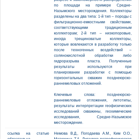
по площади на примере Средне-
Назымского месторождения. Коллекторы
разделены на два типа: 1-й тип – породы с
фильтрационно-емкостными свойствами,
соответствующими традиционным
коллекторам; 2-й тип – низкопоровые,
иногда трещиноватые коллекторы,
которые вовлекаются в разработку только
после техногенных воздействий –
солянокислотной обработки либо
гидроразрыва пласта. Полученные
результаты используются при
планировании разработки с помощью
горизонтальных скважин позднеюрско-
раннемеловых отложений.
Ключевые слова: позднеюрско-
раннемеловые отложения, литотипы,
результаты интерпретации геофизических
исследований скважины, геохимические
исследования, Средне-Назымское
месторождение.
ссылка на статью
Немова В.Д., Погодаева А.М., Ким О.О.,