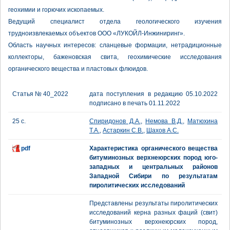
геохимии и горючих ископаемых.
Ведущий специалист отдела геологического изучения
трудноизвлекаемых объектов ООО «ЛУКОЙЛ-Инжиниринг».
Область научных интересов: сланцевые формации, нетрадиционные
коллекторы, баженовская свита, геохимические исследования
органического вещества и пластовых флюидов.
Статья № 40_2022
дата поступления в редакцию 05.10.2022
подписано в печать 01.11.2022
25 с.
Спиридонов Д.А.
,
Немова В.Д.
,
Матюхина
Т.А.
,
Астаркин С.В.
,
Шахов А.С.
pdf
Характеристика органического вещества
битуминозных верхнеюрских пород юго-
западных и центральных районов
Западной Сибири по результатам
пиролитических исследований
Представлены результаты пиролитических
исследований керна разных фаций (свит)
битуминозных верхнеюрских пород,