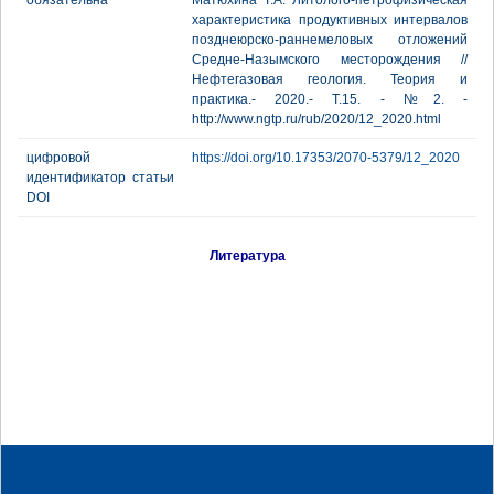
обязательна
Матюхина Т.А. Литолого-петрофизическая
характеристика продуктивных интервалов
позднеюрско-раннемеловых отложений
Средне-Назымского месторождения //
Нефтегазовая геология. Теория и
практика.- 2020.- Т.15. - №2. -
http://www.ngtp.ru/rub/2020/12_2020.html
цифровой
https://doi.org/10.17353/2070-5379/12_2020
идентификатор статьи
DOI
Литература