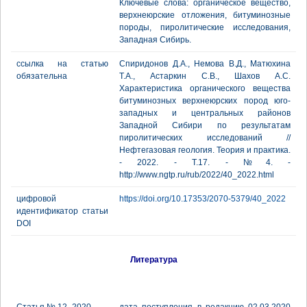
Ключевые слова: органическое вещество,
верхнеюрские отложения, битуминозные
породы, пиролитические исследования,
Западная Сибирь.
ссылка на статью
Спиридонов Д.А., Немова В.Д., Матюхина
обязательна
Т.А., Астаркин С.В., Шахов А.С.
Характеристика органического вещества
битуминозных верхнеюрских пород юго-
западных и центральных районов
Западной Сибири по результатам
пиролитических исследований //
Нефтегазовая геология. Теория и практика.
- 2022. - Т.17. - №4. -
http://www.ngtp.ru/rub/2022/40_2022.html
цифровой
https://doi.org/10.17353/2070-5379/40_2022
идентификатор статьи
DOI
Литература