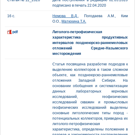
Статья № 12_2020
дата поступления в редакцию 02.03.2020
подписано в печать 22.04.2020
16 с.
Немова В.Д.
, Погодаева А.М., Ким
О.О.,
Матюхина Т.А.
pdf
Литолого-петрофизическая
характеристика продуктивных
интервалов позднеюрско-раннемеловых
отложений Средне-Назымского
месторождения
Статья посвящена разработке подходов к
выделению коллекторов в таком сложном
объекте, как позднеюрско-раннемеловые
отложения Западной Сибири. На
основании обобщения и систематизации
данных лабораторных керновых
исследований, геофизических
исследований скважин и промысловых
геофизических исследований выделены
основные литологические типы пород -
потенциальных коллекторов, приведена их
литолого-петрофизическая
характеристика, определены положение в
разрезе и закономерности распределения