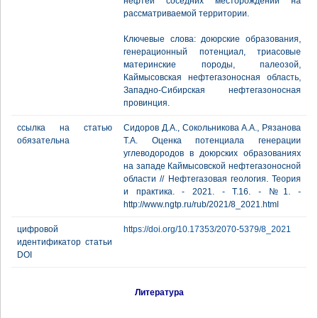
нефтей соседних месторождений на
рассматриваемой территории.
Ключевые слова: доюрские образования,
генерационный потенциал, триасовые
материнские породы, палеозой,
Каймысовская нефтегазоносная область,
Западно-Сибирская нефтегазоносная
провинция.
ссылка на статью
Сидоров Д.А., Сокольникова А.А., Рязанова
обязательна
Т.А. Оценка потенциала генерации
углеводородов в доюрских образованиях
на западе Каймысовской нефтегазоносной
области // Нефтегазовая геология. Теория
и практика. - 2021. - Т.16. - №1. -
http://www.ngtp.ru/rub/2021/8_2021.html
цифровой
https://doi.org/10.17353/2070-5379/8_2021
идентификатор статьи
DOI
Литература