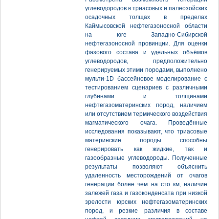
углеводородов в триасовых и палеозойских
осадочных толщах в пределах
Каймысовской нефтегазоносной области
на юге Западно-Сибирской
нефтегазоносной провинции. Для оценки
фазового состава и удельных объёмов
углеводородов, предположительно
генерируемых этими породами, выполнено
мульти-1D бассейновое моделирование с
тестированием сценариев с различными
глубинами и толщинами
нефтегазоматеринских пород, наличием
или отсутствием термического воздействия
магматического очага. Проведённые
исследования показывают, что триасовые
материнские породы способны
генерировать как жидкие, так и
газообразные углеводороды. Полученные
результаты позволяют объяснить
удаленность месторождений от очагов
генерации более чем на сто км, наличие
залежей газа и газоконденсата при низкой
зрелости юрских нефтегазоматеринских
пород, и резкие различия в составе