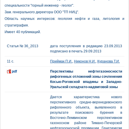
специальности "горный инженер - геолог".
Зам. генерального директора ООО "ТП НИЦ".
Область научных интересов: геология нефти и газа, литология и
стратиграфия.
Имеет 40 публикаций.
Статья № 36_2013
дата поступления в редакцию 23.09.2013
подписано в печать 29.09.2013
11 с.
Приймак П.И.
,
Никонов Н.И.
,
Куранова Т.И.
pdf
Перспективы нефтегазоносности
рифогенных отложений зоны сочленения
Косью-Роговской впадины и Западно-
Уральской складчато-надвиговой зоны
Дается характеристика нового
перспективного средне-верхнедевонского
рифогенного объекта, выявленного в
результате поискового бурения в
Восточно-Лемвинском перспективном
газоносном районе Тимано-Печорской
нефтегазоносной провинции. Генетически