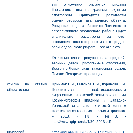
эти отложения являются рифами
барьерного типа на краевом поднятии
платформы. Приводятся результаты
оценки ресурсов газа данного объекта.
Ресурсная оценка Восточно-Лемвинского
перспективного газоносного района будет
значительно расширена за счет
выявления нового перспективного средне-
верхнедевонского рифогенного объекта.
Ключевые слова: ресурсы газа, средний-
верхний девон, рифогенные отложения,
Восточно-Лемвинский газоносный район,
Тимано-Печорская провинция.
ссылка на статью
Приймак П.И., Никонов Н.И., Куранова Т.И.
обязательна
Перспективы нефтегазоносности
рифогенных отложений зоны сочленения
Косью-Роговской впадины и Западно-
Уральской складчато-надвиговой зоны //
Нефтегазовая геология. Теория и практика.
– 2013. - Т.8. - №3. -
http://www.ngtp.ru/rub/4/36_2013.pdf
цифровой
https://doi.org/10.17353/2070-5379/36_2013