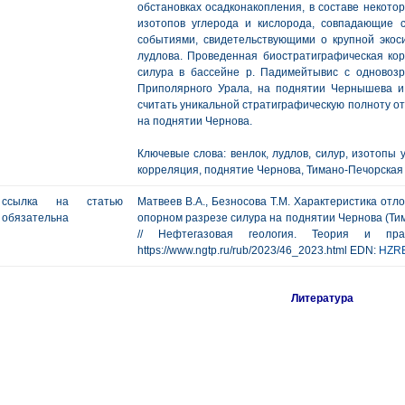
обстановках осадконакопления, в составе некотор
изотопов углерода и кислорода, совпадающие 
событиями, свидетельствующими о крупной экос
лудлова. Проведенная биостратиграфическая к
силура в бассейне р. Падимейтывис с одновоз
Приполярного Урала, на поднятии Чернышева и
считать уникальной стратиграфическую полноту от
на поднятии Чернова.
Ключевые слова: венлок, лудлов, силур, изотопы 
корреляция, поднятие Чернова, Тимано-Печорская
ссылка на статью
Матвеев В.А., Безносова Т.М. Характеристика отл
обязательна
опорном разрезе силура на поднятии Чернова (Ти
// Нефтегазовая геология. Теория и п
https://www.ngtp.ru/rub/2023/46_2023.html EDN:
HZR
Литература