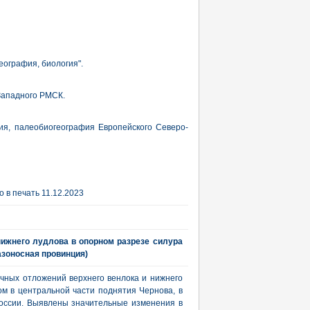
еография, биология".
Западного РМСК.
ия, палеобиогеография Европейского Северо-
 в печать 11.12.2023
нижнего лудлова в опорном разрезе силура
азоносная провинция)
чных отложений верхнего венлока и нижнего
м в центральной части поднятия Чернова, в
России. Выявлены значительные изменения в