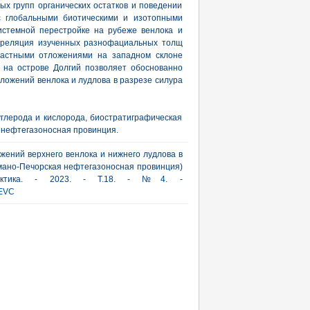
ых групп органических остатков и поведении
с глобальными биотическими и изотопными
истемной перестройке на рубеже венлока и
орреляция изученных разнофациальных толщ
растными отложениями на западном склоне
 на острове Долгий позволяет обоснованно
ложений венлока и лудлова в разрезе силура
углерода и кислорода, биостратиграфическая
 нефтегазоносная провинция.
ожений верхнего венлока и нижнего лудлова в
мано-Печорская нефтегазоносная провинция)
рактика. - 2023. - Т.18. - №4. -
EVC