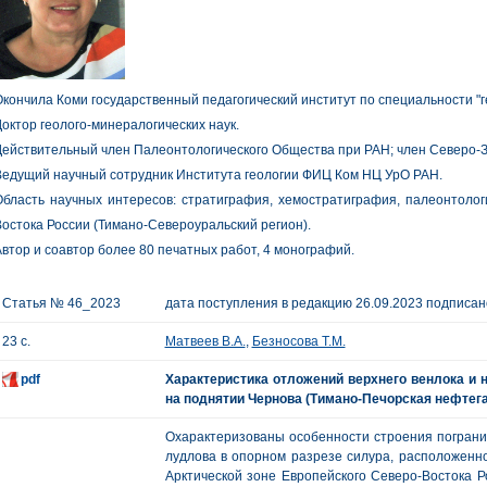
кончила Коми государственный педагогический институт по специальности "г
октор геолого-минералогических наук.
ействительный член Палеонтологического Общества при РАН; член Северо-
едущий научный сотрудник Института геологии ФИЦ Ком НЦ УрО РАН.
бласть научных интересов: стратиграфия, хемостратиграфия, палеонтолог
остока России (Тимано-Североуральский регион).
втор и соавтор более 80 печатных работ, 4 монографий.
Статья № 46_2023
дата поступления в редакцию 26.09.2023 подписано
23 с.
Матвеев В.А.
,
Безносова Т.М.
pdf
Характеристика отложений верхнего венлока и 
на поднятии Чернова (Тимано-Печорская нефтег
Охарактеризованы особенности строения пограни
лудлова в опорном разрезе силура, расположенно
Арктической зоне Европейского Северо-Востока 