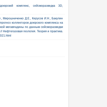
доюрский комплекс, сейcморазведка 3D,
., Мирошниченко Д.Е., Керусов И.Н., Бакулин
и прогноз коллекторов доюрского комплекса на
ской мегавпадины по данным сейсморазведки
/ Нефтегазовая геология. Теория и практика.
2021.html