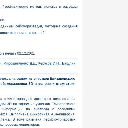
и "геофизические методы поисков и разведки
г».
 данным сейсморазведки, методика создания
ности строения отложений.
 в печать 02.12.2021
.
,
Мирошниченко Д.Е.
,
Керусов И.Н.
,
Бакулин
лекса на одном из участков Елизаровского
ейсморазведки 3D в условиях отсутствия
а коллекторов для доюрского комплекса на
ки 3D на одном из участков Елизаровского
й информации по аналогии с соседними
екса. Выполнена синхронная АВА-инверсия,
лекса. В зоне развития пермско-триасовых
х поровых коллекторов.