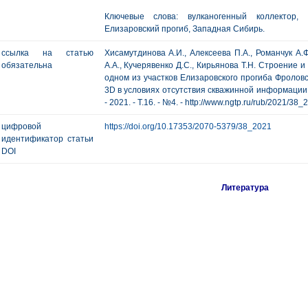
Ключевые слова: вулканогенный коллектор, 
Елизаровский прогиб, Западная Сибирь.
ссылка на статью
Хисамутдинова А.И., Алексеева П.А., Романчук А.Ф
обязательна
А.А., Кучерявенко Д.С., Кирьянова Т.Н. Строение 
одном из участков Елизаровского прогиба Фролов
3D в условиях отсутствия скважинной информации /
- 2021. - Т.16. - №4. - http://www.ngtp.ru/rub/2021/38_
цифровой
https://doi.org/10.17353/2070-5379/38_2021
идентификатор статьи
DOI
Литература