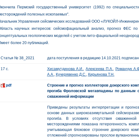
Окончила Пермский государственный университет (1992) по специальност
месторождений полезных ископаемых".
Начальник Управления сейсмических исследований ООО «ЛУКОЙЛ-Инжинирин
Область научных интересов: сейсмофациальный анализ, прогноз ФЕС по
онцептуальных геологических моделей с учетом лито-фациальной неоднород
меет более 20 публикаций.
Статья № 38_2021
дата поступления в редакцию 14.10.2021 подписано
17 с.
Хисамутдинова А.И.
,
Алексеева П.А.
,
Романчук А.Ф
А.А.
,
Кучерявенко Д.С.
,
Кирьянова Т.Н.
pdf
Строение и прогноз коллекторов доюрского комп
прогиба Фроловской мегавпадины по данным с
скважинной информации
Приведены результаты интерпретации и прогноз
основе данных широкоазимутальной сейсморазвед
прогиба. В условиях отсутствия скважинно
месторождениями показана гетерогенность компл
учитывающая блоковое строение доюрского комп
отложений спрогнозированы прослои вулканогенны