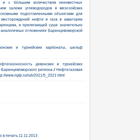
ах и с бóльшим количеством неизвестных
чем залежи углеводородов в мезозойских
основными подготовленными объектами для
 месторождений нефти и газа в акватории
аренцева, и прилегающей суше значительно
в аналогичных отложениях Баренцевоморской
онские и турнейские карбонаты, шельф
фтегазоносность девонских и турнейских
-Баренцевоморского региона // Нефтегазовая
ttp://www.ngtp.ru/rub/2021/5_2021.html
 в печать 11.11.2013