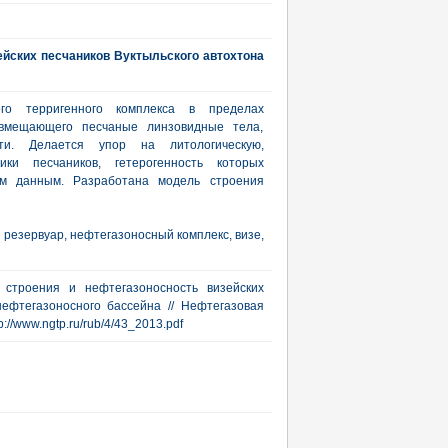
ейских песчаников Вуктыльского автохтона
ого терригенного комплекса в пределах
, вмещающего песчаные линзовидные тела,
ти. Делается упор на литологическую,
ки песчаников, гетерогенность которых
им данным. Разработана модель строения
резервуар, нефтегазоносный комплекс, визе,
и строения и нефтегазоносность визейских
нефтегазоносного бассейна // Нефтегазовая
tp://www.ngtp.ru/rub/4/43_2013.pdf