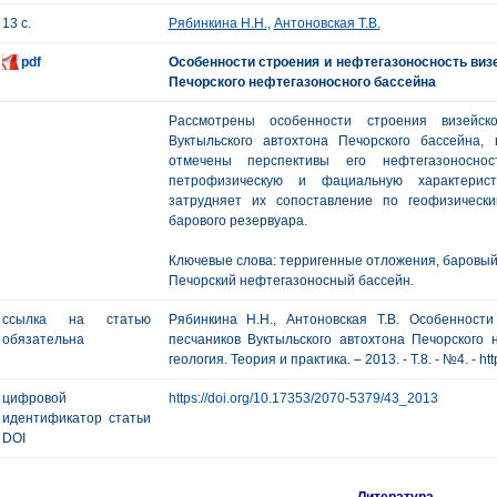
13 с.
Рябинкина Н.Н.
,
Антоновская Т.В.
pdf
Особенности строения и нефтегазоносность виз
Печорского нефтегазоносного бассейна
Рассмотрены особенности строения визейск
Вуктыльского автохтона Печорского бассейна
отмечены перспективы его нефтегазоноснос
петрофизическую и фациальную характеристи
затрудняет их сопоставление по геофизическ
барового резервуара.
Ключевые слова: терригенные отложения, баровый 
Печорский нефтегазоносный бассейн.
ссылка на статью
Рябинкина Н.Н., Антоновская Т.В. Особенност
обязательна
песчаников Вуктыльского автохтона Печорского 
геология. Теория и практика. – 2013. - Т.8. - №4. - ht
цифровой
https://doi.org/10.17353/2070-5379/43_2013
идентификатор статьи
DOI