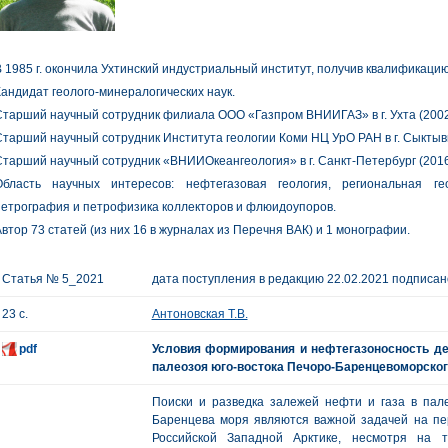
 1985 г. окончила Ухтинский индустриальный институт, получив квалификацию
андидат геолого-минералогических наук.
тарший научный сотрудник филиала ООО «Газпром ВНИИГАЗ» в г. Ухта (2002
тарший научный сотрудник Института геологии Коми НЦ УрО РАН в г. Сыктывк
тарший научный сотрудник «ВНИИОкеангеология» в г. Санкт-Петербург (2016
Область научных интересов: нефтегазовая геология, региональная ге
етрография и петрофизика коллекторов и флюидоупоров.
втор 73 статей (из них 16 в журналах из Перечня ВАК) и 1 монографии.
Статья № 5_2021
дата поступления в редакцию 22.02.2021 подписано
23 с.
Антоновская Т.В.
pdf
Условия формирования и нефтегазоносность де
палеозоя юго-востока Печоро-Баренцевоморског
Поиски и разведка залежей нефти и газа в па
Баренцева моря являются важной задачей на пер
Российской Западной Арктике, несмотря на 