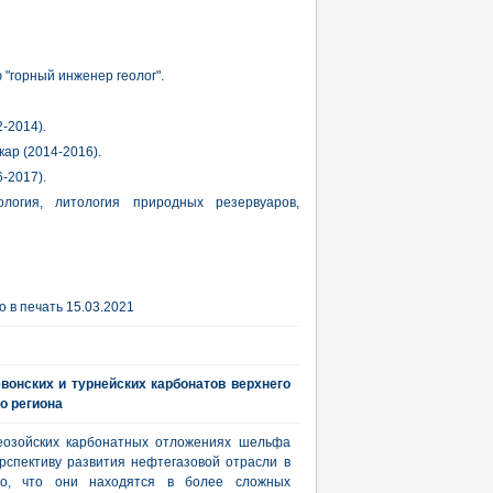
 "горный инженер геолог".
-2014).
ар (2014-2016).
-2017).
ология, литология природных резервуаров,
 в печать 15.03.2021
вонских и турнейских карбонатов верхнего
о региона
леозойских карбонатных отложениях шельфа
спективу развития нефтегазовой отрасли в
то, что они находятся в более сложных