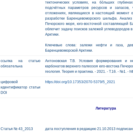
тектонических условиях, на бóльших глубин
подсчётных параметров ресурсов и запасов, 
отложениях, являющиеся в настоящий момент 
разработки Баренцевоморского шельфа. Анализ
Печорского моря, юго-восточной составляющей Б
облегчит задачу поисков залежей углеводородов 
Арктики.
Ключевые слова: залежи нефти и газа, дев
Баренцевоморской Арктики.
ссылка на статью
Антоновская Т.В. Условия формирования и не
обязательна
карбонатов верхнего палеозоя юго-востока Печоро
геология. Теория и практика. - 2021. - Т.16. - №1. - h
цифровой
https://doi.org/10.17353/2070-5379/5_2021
идентификатор статьи
DOI
Литература
Статья № 43_2013
дата поступления в редакцию 21.10.2013 подписано