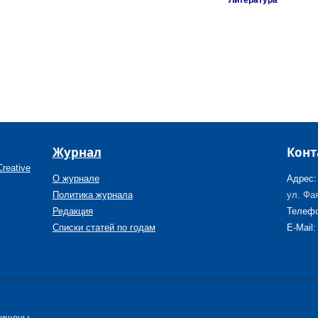
Литература
Журнал
Конт
reative
О журнале
Адрес:
Политика журнала
ул. Фая
Редакция
Телефо
Списки статей по годам
E-Mail:
щищены