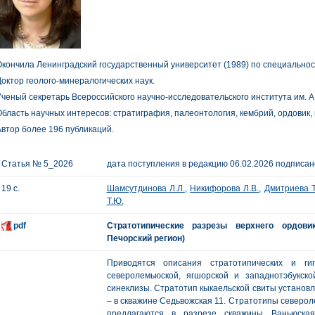
кончила Ленинградский государственный университет (1989) по специальност
октор геолого-минералогических наук.
ченый секретарь Всероссийского научно-исследовательского института им. А.
бласть научных интересов: стратиграфия, палеонтология, кембрий, ордовик
втор более 196 публикаций.
Статья № 5_2026
дата поступления в редакцию 06.02.2026 подписано
19 с.
Шамсутдинова Л.Л.
,
Никифорова Л.В.
,
Дмитриева Т
Т.Ю.
pdf
Стратотипические разрезы верхнего ордови
Печорский регион)
Приводятся описания стратотипических и гип
северолемьюской, ягшорской и западнотэбукск
синеклизы. Стратотип кыкаельской свиты установл
– в скважине Седьвожская 11. Стратотипы северол
предлагаются в разрезе скважины Ваньюская