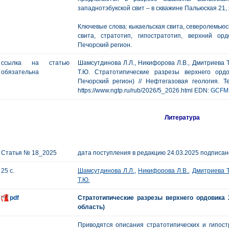
западнотэбукской свит – в скважине Пальюская 21, 
Ключевые слова: кыкаельская свита, северолемьюск
свита, стратотип, гипостратотип, верхний ор
Печорский регион.
ссылка на статью
Шамсутдинова Л.Л., Никифорова Л.В., Дмитриева Т.
обязательна
Т.Ю. Стратотипические разрезы верхнего орд
Печорский регион) // Нефтегазовая геология. Т
https://www.ngtp.ru/rub/2026/5_2026.html EDN:
GCFM
Литература
Статья № 18_2025
дата поступления в редакцию 24.03.2025 подписано
25 с.
Шамсутдинова Л.Л.
,
Никифорова Л.В.
,
Дмитриева Т
Т.Ю.
pdf
Стратотипические разрезы верхнего ордовика
область)
Приводятся описания стратотипических и гипост