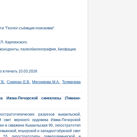
и "Геолог-съёмщик поисковик".
П. Карпинского.
, конодонты, палеобиогеография, биофации.
 в печать 10.03.2026
.В.
,
Сокиран Е.В.
,
Мясникова М.А.
,
Толмачева
ка Ижма-Печорской синеклизы (Тимано-
остратотипических разрезов кыкаельской,
ой свит верхнего ордовика Ижма-Печорской
ен в скважине Кыкаельская 90, гипостратотип
емьюской, ягшорской и западнотэбукской свит
 55, гипостратотипы северолемьюской и