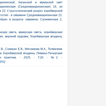
рихинской, баганской и мукерской свит
арихинская (Среднемакарихинская) 16, их
я 22. Стратотипический разрез хорейверской
атотип - в скважине Среднемакарихинская 22.
ыбран в разрезе скважины Салюкинская 2,
ская свита, мукерская свита, хорейверская
тип, верхний ордовик, Хорейверская впадина,
В., Сокиран Е.В., Мясникова М.А., Толмачева
ка Хорейверской впадины (Тимано-Печорская
я и практика. - 2025. - Т.20. - №2. -
WSQ