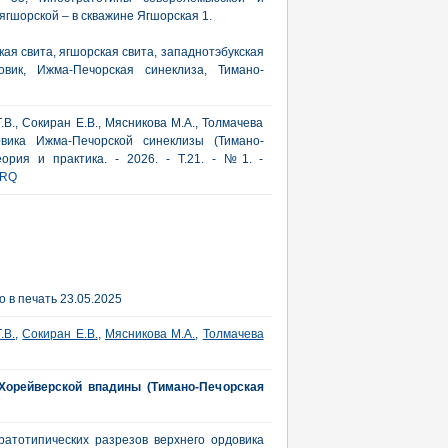
ягшорской – в скважине Ягшорская 1.
ая свита, ягшорская свита, западнотэбукская
довик, Ижма-Печорская синеклиза, Тимано-
В., Сокиран Е.В., Мясникова М.А., Толмачева
овика Ижма-Печорской синеклизы (Тимано-
еория и практика. - 2026. - Т.21. - №1. -
RQ
 в печать 23.05.2025
.В.
,
Сокиран Е.В.
,
Мясникова М.А.
,
Толмачева
 Хорейверской впадины (Тимано-Печорская
ратотипических разрезов верхнего ордовика