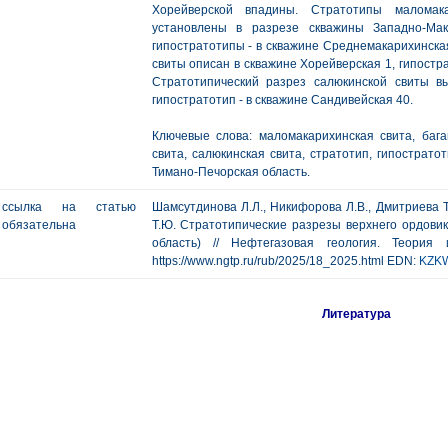
Хорейверской впадины. Стратотипы маломака
установлены в разрезе скважины Западно-Мак
гипостратотипы - в скважине Среднемакарихинска
свиты описан в скважине Хорейверская 1, гипостр
Стратотипический разрез салюкинской свиты в
гипостратотип - в скважине Сандивейская 40.
Ключевые слова: маломакарихинская свита, баган
свита, салюкинская свита, стратотип, гипострато
Тимано-Печорская область.
ссылка на статью
Шамсутдинова Л.Л., Никифорова Л.В., Дмитриева Т.
обязательна
Т.Ю. Стратотипические разрезы верхнего ордови
область) // Нефтегазовая геология. Теори
https://www.ngtp.ru/rub/2025/18_2025.html EDN:
KZK
Литература