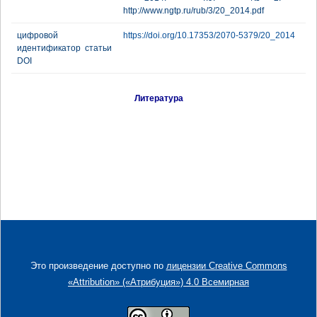
http://www.ngtp.ru/rub/3/20_2014.pdf
цифровой
https://doi.org/10.17353/2070-5379/20_2014
идентификатор статьи
DOI
Литература
Это произведение доступно по
лицензии Creative Commons
«Attribution» («Атрибуция») 4.0 Всемирная