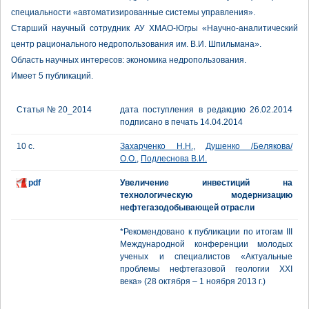
специальности «автоматизированные системы управления».
Старший научный сотрудник АУ ХМАО-Югры «Научно-аналитический
центр рационального недропользования им. В.И. Шпильмана».
Область научных интересов: экономика недропользования.
Имеет 5 публикаций.
Статья № 20_2014
дата поступления в редакцию 26.02.2014
подписано в печать 14.04.2014
10 с.
Захарченко Н.Н.
,
Душенко /Белякова/
О.О.
,
Подлеснова В.И.
pdf
Увеличение инвестиций на
технологическую модернизацию
нефтегазодобывающей отрасли
*Рекомендовано к публикации по итогам III
Международной конференции молодых
ученых и специалистов «Актуальные
проблемы нефтегазовой геологии XXI
века» (28 октября – 1 ноября 2013 г.)