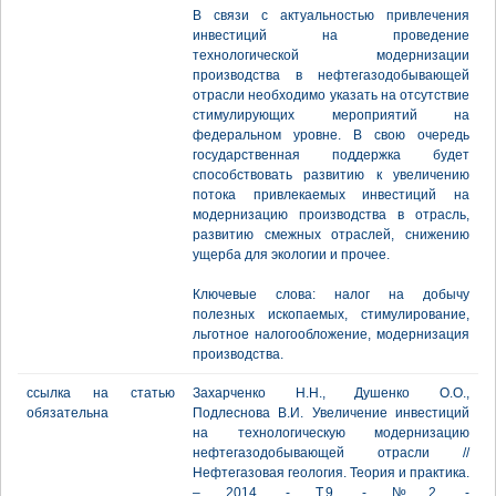
В связи с актуальностью привлечения
инвестиций на проведение
технологической модернизации
производства в нефтегазодобывающей
отрасли необходимо указать на отсутствие
стимулирующих мероприятий на
федеральном уровне. В свою очередь
государственная поддержка будет
способствовать развитию к увеличению
потока привлекаемых инвестиций на
модернизацию производства в отрасль,
развитию смежных отраслей, снижению
ущерба для экологии и прочее.
Ключевые слова: налог на добычу
полезных ископаемых, стимулирование,
льготное налогообложение, модернизация
производства.
ссылка на статью
Захарченко Н.Н., Душенко О.О.,
обязательна
Подлеснова В.И. Увеличение инвестиций
на технологическую модернизацию
нефтегазодобывающей отрасли //
Нефтегазовая геология. Теория и практика.
– 2014. - Т.9. - №2. -