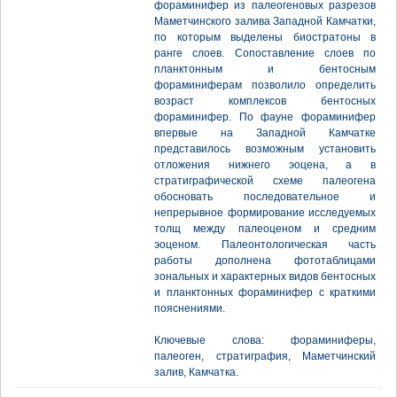
фораминифер из палеогеновых разрезов
Маметчинского залива Западной Камчатки,
по которым выделены биостратоны в
ранге слоев. Сопоставление слоев по
планктонным и бентосным
фораминиферам позволило определить
возраст комплексов бентосных
фораминифер. По фауне фораминифер
впервые на Западной Камчатке
представилось возможным установить
отложения нижнего эоцена, а в
стратиграфической схеме палеогена
обосновать последовательное и
непрерывное формирование исследуемых
толщ между палеоценом и средним
эоценом. Палеонтологическая часть
работы дополнена фототаблицами
зональных и характерных видов бентосных
и планктонных фораминифер с краткими
пояснениями.
Ключевые слова: фораминиферы,
палеоген, стратиграфия, Маметчинский
залив, Камчатка.