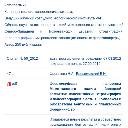
ископаемых».
Кандидат геолого-минералогических наук.
Ведущий научный сотрудник Геологического института РАН.
Область научных интересов: верхний мел-палеоген морских отложений
Северо-Западной и Тихоокеанской Евразии: стратиграфия,
палеогеография и микропалеонтология (ископаемые фораминиферы).
Автор 250 публикаций.
Статья № 50_2012
дата поступления в редакцию 07.03.2012
подписано в печать 27.09.2012
47 с.
Фрегатова Н.А.,
Беньямовский В.Н.
pdf
Фораминиферы палеогена
Маметчинского залива Западной
Камчатки: палеонтология, стратиграфия
и палеогеография. Часть 1. Комплексы и
биостратоны бентосных и планктонных
фораминифер
Излагаются новые результаты совместного
исследования бентосных и планктонных