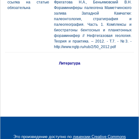
ссылка на статью
Фрегатова Н.А., Беньямовский В.Н.
обязательна
Фораминиферы палеогена Маметчинского
залива Западной Камчатки:
палеонтология, стратиграфия и
палеогеография. Часть 1. Комплексы и
биостратоны бентосных и планктонных
фораминифер // Нефтегазовая геология.
Теория и практика. – 2012. - Т.7. - №3. -
http://www.ngtp.ru/rub/2/50_2012.pdf
Литература
Это произведение доступно по
лицензии Creative Commons