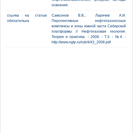
освоения.
ссылка на статью
Самсонов В.В., Ларичев А.И.
обязательна
Перспективные нефтегазоносные
комплексы и зоны южной части Сибирской
платформы // Нефтегазовая геология.
Теория и практика. - 2008. - Т.3. - №4. -
http://www.ngtp.ru/rub/4/43_2008.pdf