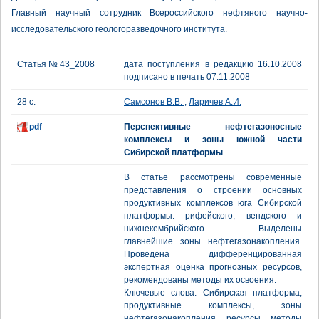
Главный научный сотрудник Всероссийского нефтяного научно-
исследовательского геологоразведочного института.
Статья № 43_2008
дата поступления в редакцию 16.10.2008
подписано в печать 07.11.2008
28 с.
Самсонов В.В.
,
Ларичев А.И.
pdf
Перспективные нефтегазоносные
комплексы и зоны южной части
Сибирской платформы
В статье рассмотрены современные
представления о строении основных
продуктивных комплексов юга Сибирской
платформы: рифейского, вендского и
нижнекембрийского. Выделены
главнейшие зоны нефтегазонакопления.
Проведена дифференцированная
экспертная оценка прогнозных ресурсов,
рекомендованы методы их освоения.
Ключевые слова: Сибирская платформа,
продуктивные комплексы, зоны
нефтегазонакопления, ресурсы, методы