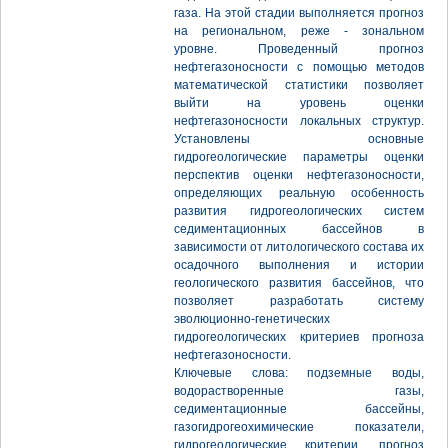
газа. На этой стадии выполняется прогноз
на региональном, реже - зональном
уровне. Проведенный прогноз
нефтегазоносности с помощью методов
математической статистики позволяет
выйти на уровень оценки
нефтегазоносности локальных структур.
Установлены основные
гидрогеологические параметры оценки
перспектив оценки нефтегазоносности,
определяющих реальную особенность
развития гидрогеологических систем
седиментационных бассейнов в
зависимости от литологического состава их
осадочного выполнения и истории
геологического развития бассейнов, что
позволяет разработать систему
эволюционно-генетических
гидрогеологических критериев прогноза
нефтегазоносности.
Ключевые слова: подземные воды,
водорастворенные газы,
седиментационные бассейны,
газогидрогеохимические показатели,
гидрогеологические критерии, прогноз