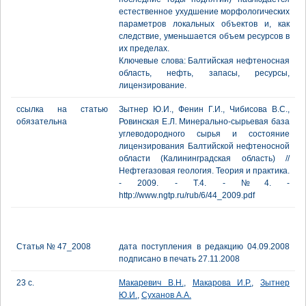
естественное ухудшение морфологических
параметров локальных объектов и, как
следствие, уменьшается объем ресурсов в
их пределах.
Ключевые слова: Балтийская нефтеносная
область, нефть, запасы, ресурсы,
лицензирование.
ссылка на статью
Зытнер Ю.И., Фенин Г.И., Чибисова В.С.,
обязательна
Ровинская Е.Л. Минерально-сырьевая база
углеводородного сырья и состояние
лицензирования Балтийской нефтеносной
области (Калининградская область) //
Нефтегазовая геология. Теория и практика.
- 2009. - Т.4. - №4. -
http://www.ngtp.ru/rub/6/44_2009.pdf
Статья № 47_2008
дата поступления в редакцию 04.09.2008
подписано в печать 27.11.2008
23 с.
Макаревич В.Н.
,
Макарова И.Р.
,
Зытнер
Ю.И.
,
Суханов А.А.