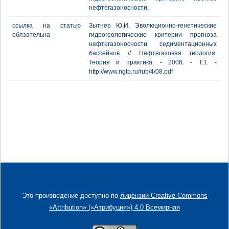
нефтегазоносности.
ссылка на статью
Зытнер Ю.И. Эволюционно-генетические
обязательна
гидрогеологические критерии прогноза
нефтегазоносности седиментационных
бассейнов // Нефтегазовая геология.
Теория и практика. - 2006. - Т.1. -
http://www.ngtp.ru/rub/4/08.pdf
Это произведение доступно по
лицензии Creative Commons
«Attribution» («Атрибуция») 4.0 Всемирная