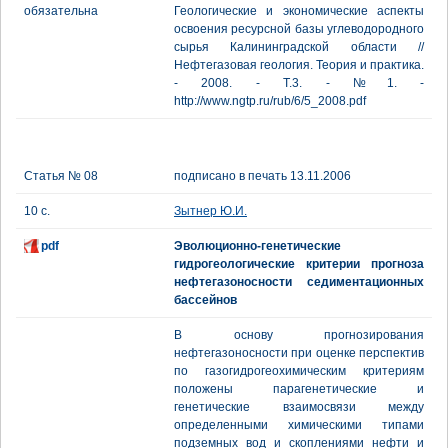
обязательна
Геологические и экономические аспекты
освоения ресурсной базы углеводородного
сырья Калининградской области //
Нефтегазовая геология. Теория и практика.
- 2008. - Т.3. - №1. -
http://www.ngtp.ru/rub/6/5_2008.pdf
Статья № 08
подписано в печать 13.11.2006
10 с.
Зытнер Ю.И.
pdf
Эволюционно-генетические
гидрогеологические критерии прогноза
нефтегазоносности седиментационных
бассейнов
В основу прогнозирования
нефтегазоносности при оценке перспектив
по газогидрогеохимическим критериям
положены парагенетические и
генетические взаимосвязи между
определенными химическими типами
подземных вод и скоплениями нефти и