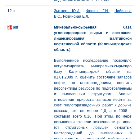
подписано в печать 12.12.2009
12 с.
Зытнер Ю.И.
,
Фенин Г.И.
,
Чибисова
В.С.
, Ровинская Е.Л.
pdf
Минерально-сырьевая база
углеводородного сырья и состояние
лицензирования Балтийской
нефтеносной области (Калининградская
область)
Выполненное исследование позволило
актуализировать минерально-сырьевую
базу Калининградской области на
01.01.2009 г., оценить состояние запасов
нефти по месторождениям, оценить
перспективы ресурсов по подготовленным
и выявленным структурам. Анализ
отношения прироста запасов нефти за
счет геологоразведочных работ к добыче
показал, что он менее 1,0, а в 2008 г.
составил всего 0,16. При этом, по мере
повышения степени освоенности региона
(от структурных ловушек открытых
месторождений до выявленных в
последние годы поднятий) наблюдается