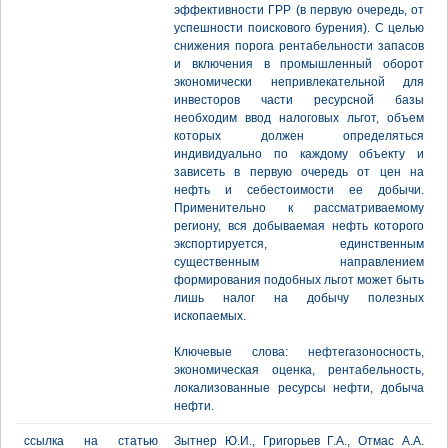
эффективности ГРР (в первую очередь, от
успешности поискового бурения). С целью
снижения порога рентабельности запасов
и включения в промышленный оборот
экономически непривлекательной для
инвесторов части ресурсной базы
необходим ввод налоговых льгот, объем
которых должен определяться
индивидуально по каждому объекту и
зависеть в первую очередь от цен на
нефть и себестоимости ее добычи.
Применительно к рассматриваемому
региону, вся добываемая нефть которого
экспортируется, единственным
существенным направлением
формирования подобных льгот может быть
лишь налог на добычу полезных
ископаемых.
Ключевые слова: нефтегазоносность,
экономическая оценка, рентабельность,
локализованные ресурсы нефти, добыча
нефти.
ссылка на статью
Зытнер Ю.И., Григорьев Г.А., Отмас А.А.