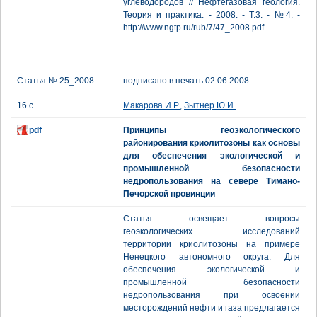
углеводородов // Нефтегазовая геология.
Теория и практика. - 2008. - Т.3. - №4. -
http://www.ngtp.ru/rub/7/47_2008.pdf
Статья № 25_2008
подписано в печать 02.06.2008
16 с.
Макарова И.Р.
,
Зытнер Ю.И.
pdf
Принципы геоэкологического
районирования криолитозоны как основы
для обеспечения экологической и
промышленной безопасности
недропользования на севере Тимано-
Печорской провинции
Статья освещает вопросы
геоэкологических исследований
территории криолитозоны на примере
Ненецкого автономного округа. Для
обеспечения экологической и
промышленной безопасности
недропользования при освоении
месторождений нефти и газа предлагается