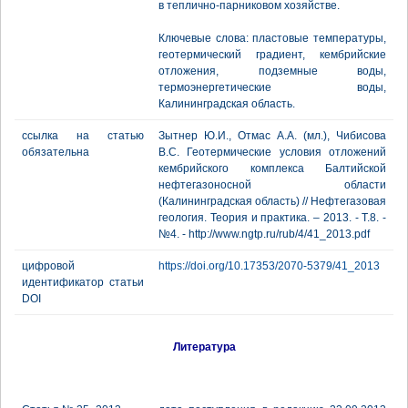
в теплично-парниковом хозяйстве.
Ключевые слова: пластовые температуры,
геотермический градиент, кембрийские
отложения, подземные воды,
термоэнергетические воды,
Калининградская область.
ссылка на статью
Зытнер Ю.И., Отмас А.А. (мл.), Чибисова
обязательна
В.С. Геотермические условия отложений
кембрийского комплекса Балтийской
нефтегазоносной области
(Калининградская область) // Нефтегазовая
геология. Теория и практика. – 2013. - Т.8. -
№4. - http://www.ngtp.ru/rub/4/41_2013.pdf
цифровой
https://doi.org/10.17353/2070-5379/41_2013
идентификатор статьи
DOI
Литература