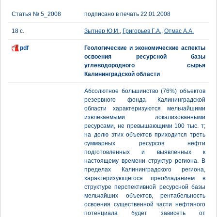
Статья № 5_2008
подписано в печать 22.01.2008
18 с.
Зытнер Ю.И.
,
Григорьев Г.А.
,
Отмас А.А.
pdf
Геологические и экономические аспекты
освоения ресурсной базы
углеводородного сырья
Калининградской области
Абсолютное большинство (76%) объектов
резервного фонда Калининградской
области характеризуются мельчайшими
извлекаемыми локализованными
ресурсами, не превышающими 100 тыс. т;
на долю этих объектов приходится треть
суммарных ресурсов нефти
подготовленных и выявленных к
настоящему времени структур региона. В
пределах Калининградского региона,
характеризующегося преобладанием в
структуре перспективной ресурсной базы
мельчайших объектов, рентабельность
освоения существенной части нефтяного
потенциала будет зависеть от