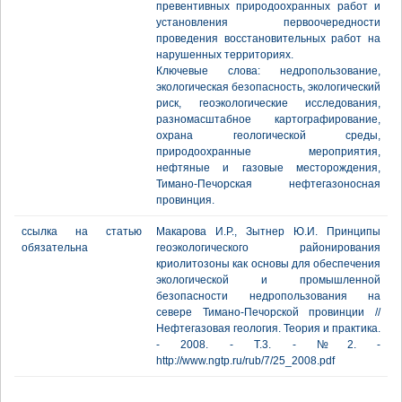
превентивных природоохранных работ и
установления первоочередности
проведения восстановительных работ на
нарушенных территориях.
Ключевые слова: недропользование,
экологическая безопасность, экологический
риск, геоэкологические исследования,
разномасштабное картографирование,
охрана геологической среды,
природоохранные мероприятия,
нефтяные и газовые месторождения,
Тимано-Печорская нефтегазоносная
провинция.
ссылка на статью
Макарова И.Р., Зытнер Ю.И. Принципы
обязательна
геоэкологического районирования
криолитозоны как основы для обеспечения
экологической и промышленной
безопасности недропользования на
севере Тимано-Печорской провинции //
Нефтегазовая геология. Теория и практика.
- 2008. - Т.3. - №2. -
http://www.ngtp.ru/rub/7/25_2008.pdf