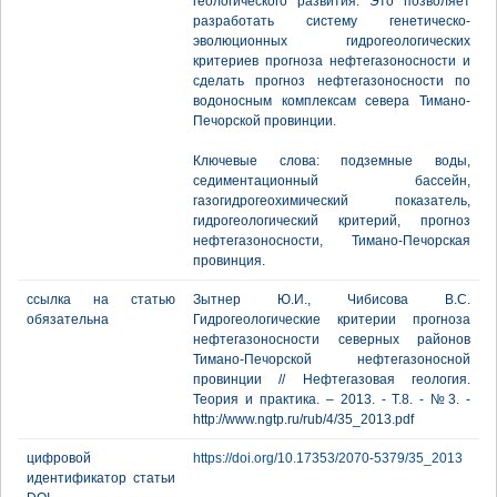
геологического развития. Это позволяет
разработать систему генетическо-
эволюционных гидрогеологических
критериев прогноза нефтегазоносности и
сделать прогноз нефтегазоносности по
водоносным комплексам севера Тимано-
Печорской провинции.
Ключевые слова: подземные воды,
седиментационный бассейн,
газогидрогеохимический показатель,
гидрогеологический критерий, прогноз
нефтегазоносности, Тимано-Печорская
провинция.
ссылка на статью
Зытнер Ю.И., Чибисова В.С.
обязательна
Гидрогеологические критерии прогноза
нефтегазоносности северных районов
Тимано-Печорской нефтегазоносной
провинции // Нефтегазовая геология.
Теория и практика. – 2013. - Т.8. - №3. -
http://www.ngtp.ru/rub/4/35_2013.pdf
цифровой
https://doi.org/10.17353/2070-5379/35_2013
идентификатор статьи