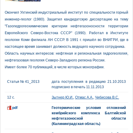
Окончил Ухтинский индустриальный институт по специальности горный
инженер-геолог (1980). Защитил кандидатскую диссертацию на тему
"Газогидрогеохимические критерии нефтегазоносности территории
Европейского Северо-Востока СССР" (1990). Работал в Институте
геологии Коми филиала АН СССР. В 1991 г. пришёл во ВНИГРИ, где в
настоящее время занимает должность ведущего научного сотрудника.
Область научных интересов: нефтяная и региональная гидрогеология,
нефтегазовая геология Северо-Западного региона России.
Имеет более 70 публикаций, в числе которых монографии.
Статья № 41_2013
дата поступления в редакцию 21.10.2013
подписано в печать 11.11.2013
12 с.
Зытнер Ю.И.
,
Отмас А.А.
,
Чибисова В.С.
pdf
Геотермические условия отложений
кембрийского комплекса Балтийской
нефтегазоносной области
(Калининградская область)