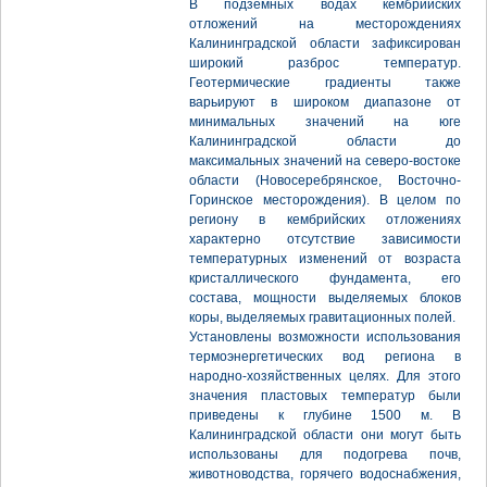
В подземных водах кембрийских
отложений на месторождениях
Калининградской области зафиксирован
широкий разброс температур.
Геотермические градиенты также
варьируют в широком диапазоне от
минимальных значений на юге
Калининградской области до
максимальных значений на северо-востоке
области (Новосеребрянское, Восточно-
Горинское месторождения). В целом по
региону в кембрийских отложениях
характерно отсутствие зависимости
температурных изменений от возраста
кристаллического фундамента, его
состава, мощности выделяемых блоков
коры, выделяемых гравитационных полей.
Установлены возможности использования
термоэнергетических вод региона в
народно-хозяйственных целях. Для этого
значения пластовых температур были
приведены к глубине 1500 м. В
Калининградской области они могут быть
использованы для подогрева почв,
животноводства, горячего водоснабжения,