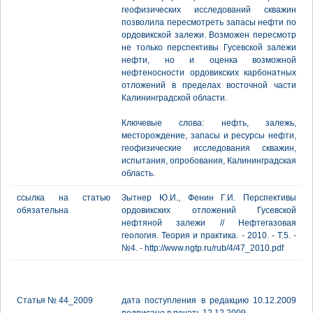
геофизических исследований скважин
позволила пересмотреть запасы нефти по
ордовикской залежи. Возможен пересмотр
не только перспективы Гусевской залежи
нефти, но и оценка возможной
нефтеносности ордовикских карбонатных
отложений в пределах восточной части
Калининградской области.
Ключевые слова: нефть, залежь,
месторождение, запасы и ресурсы нефти,
геофизические исследования скважин,
испытания, опробования, Калининградская
область.
ссылка на статью
Зытнер Ю.И., Фенин Г.И. Перспективы
обязательна
ордовикских отложений Гусевской
нефтяной залежи // Нефтегазовая
геология. Теория и практика. - 2010. - Т.5. -
№4. - http://www.ngtp.ru/rub/4/47_2010.pdf
Статья № 44_2009
дата поступления в редакцию 10.12.2009