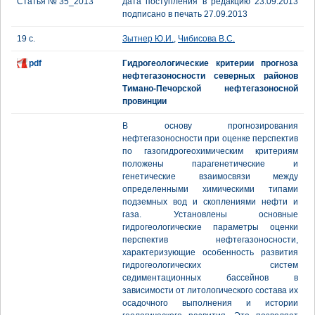
Статья № 35_2013
дата поступления в редакцию 23.09.2013
подписано в печать 27.09.2013
19 с.
Зытнер Ю.И.
,
Чибисова В.С.
pdf
Гидрогеологические критерии прогноза
нефтегазоносности северных районов
Тимано-Печорской нефтегазоносной
провинции
В основу прогнозирования
нефтегазоносности при оценке перспектив
по газогидрогеохимическим критериям
положены парагенетические и
генетические взаимосвязи между
определенными химическими типами
подземных вод и скоплениями нефти и
газа. Установлены основные
гидрогеологические параметры оценки
перспектив нефтегазоносности,
характеризующие особенность развития
гидрогеологических систем
седиментационных бассейнов в
зависимости от литологического состава их
осадочного выполнения и истории