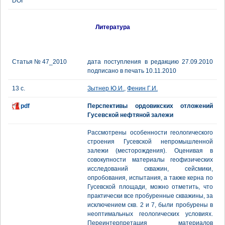
DOI
Литература
Статья № 47_2010
дата поступления в редакцию 27.09.2010
подписано в печать 10.11.2010
13 с.
Зытнер Ю.И.
,
Фенин Г.И.
pdf
Перспективы ордовикских отложений
Гусевской нефтяной залежи
Рассмотрены особенности геологического
строения Гусевской непромышленной
залежи (месторождения). Оценивая в
совокупности материалы геофизических
исследований скважин, сейсмики,
опробования, испытания, а также керна по
Гусевской площади, можно отметить, что
практически все пробуренные скважины, за
исключением скв. 2 и 7, были пробурены в
неоптимальных геологических условиях.
Переинтерпретация материалов