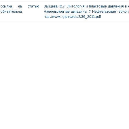
ссылка на статью
Зайцева Ю.Л. Литология и пластовые давления в 
обязательна
Нюрольской мегавпадины // Нефтегазовая геология
http://www.ngtp.ru/rub/2/36_2011.pdf