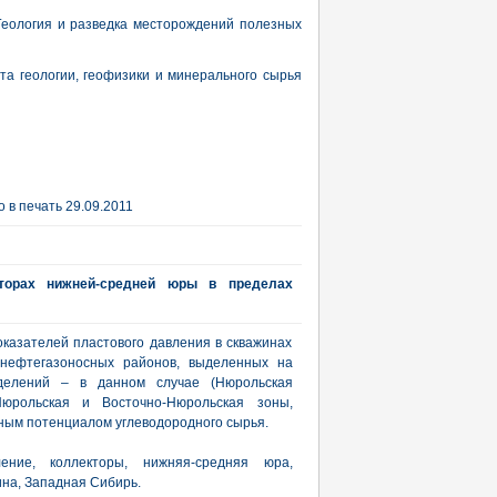
Геология и разведка месторождений полезных
та геологии, геофизики и минерального сырья
 в печать 29.09.2011
торах нижней-средней юры в пределах
казателей пластового давления в скважинах
 нефтегазоносных районов, выделенных на
зделений – в данном случае (Нюрольская
Нюрольская и Восточно-Нюрольская зоны,
ным потенциалом углеводородного сырья.
ение, коллекторы, нижняя-средняя юра,
на, Западная Сибирь.