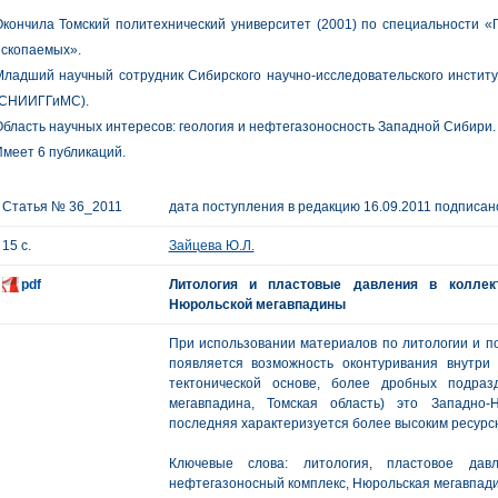
кончила Томский политехнический университет (2001) по специальности «
ископаемых».
ладший научный сотрудник Сибирского научно-исследовательского институ
(СНИИГГиМС).
бласть научных интересов: геология и нефтегазоносность Западной Сибири.
меет 6 публикаций.
Статья № 36_2011
дата поступления в редакцию 16.09.2011 подписано
15 с.
Зайцева Ю.Л.
pdf
Литология и пластовые давления в коллек
Нюрольской мегавпадины
При использовании материалов по литологии и по
появляется возможность оконтуривания внутри
тектонической основе, более дробных подра
мегавпадина, Томская область) это Западно-
последняя характеризуется более высоким ресурс
Ключевые слова: литология, пластовое давл
нефтегазоносный комплекс, Нюрольская мегавпади