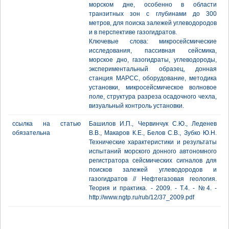
морском дне, особенно в области
транзитных зон с глубинами до 300
метров, для поиска залежей углеводородов
и в перспективе газогидратов.
Ключевые слова: микросейсмические
исследования, пассивная сейсмика,
морское дно, газогидраты, углеводороды,
экспериментальный образец, донная
станция МАРСС, оборудование, методика
установки, микросейсмическое волновое
поле, структура разреза осадочного чехла,
визуальный контроль установки.
ссылка на статью
Башилов И.П., Червинчук С.Ю., Леденев
обязательна
В.В., Макаров К.Е., Белов С.В., Зубко Ю.Н.
Технические характеристики и результаты
испытаний морского донного автономного
регистратора сейсмических сигналов для
поисков залежей углеводородов и
газогидратов // Нефтегазовая геология.
Теория и практика. - 2009. - Т.4. - №4. -
http://www.ngtp.ru/rub/12/37_2009.pdf