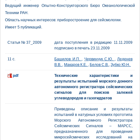
Ведущий инженер Опытно-Конструкторского Бюро Океанологической
Техники РАН.
Область научных интересов: приборостроение для сейсмологии.
Имеет 5 публикаций.
Статья № 37_2009
дата поступления в редакцию 11.11.2009
подписано в печать 23.11.2009
11 с.
Башилов И.П.
,
Червинчук С.Ю.
,
Леденев
В.В.
,
Макаров К.Е.
,
Белов С.В.
,
Зубко Ю.Н.
pdf
Технические характеристики и
результаты испытаний морского донного
автономного регистратора сейсмических
сигналов для поисков залежей
углеводородов и газогидратов
Приведены описание и результаты
испытаний в натурных условиях прототипа
Морского Автономного Регистратора
Сейсмических Сигналов – МАРСС,
предназначенного для проведения
микросейсмических исследований на