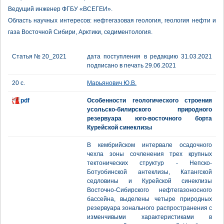
Ведущий инженер ФГБУ «ВСЕГЕИ».
Область научных интересов: нефтегазовая геология, геология нефти и
газа Восточной Сибири, Арктики, седиментология.
Статья № 20_2021
дата поступления в редакцию 31.03.2021
подписано в печать 29.06.2021
20 с.
Марьянович Ю.В.
pdf
Особенности геологического строения
усольско-билирского природного
резервуара юго-восточного борта
Курейской синеклизы
В кембрийском интервале осадочного
чехла зоны сочленения трех крупных
тектонических структур - Непско-
Ботуобинской антеклизы, Катангской
седловины и Курейской синеклизы
Восточно-Сибирского нефтегазоносного
бассейна, выделены четыре природных
резервуара зонального распространения с
изменчивыми характеристиками в