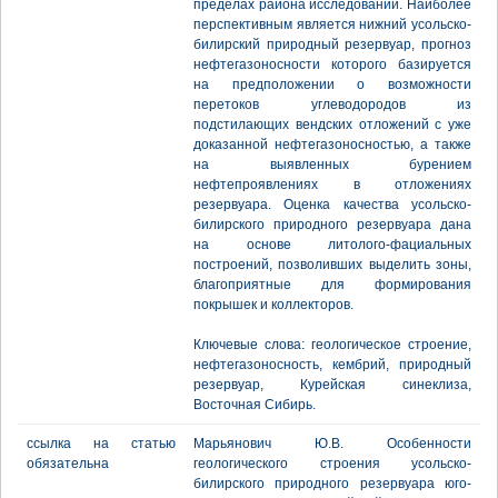
пределах района исследований. Наиболее
перспективным является нижний усольско-
билирский природный резервуар, прогноз
нефтегазоносности которого базируется
на предположении о возможности
перетоков углеводородов из
подстилающих вендских отложений с уже
доказанной нефтегазоносностью, а также
на выявленных бурением
нефтепроявлениях в отложениях
резервуара. Оценка качества усольско-
билирского природного резервуара дана
на основе литолого-фациальных
построений, позволивших выделить зоны,
благоприятные для формирования
покрышек и коллекторов.
Ключевые слова: геологическое строение,
нефтегазоносность, кембрий, природный
резервуар, Курейская синеклиза,
Восточная Сибирь.
ссылка на статью
Марьянович Ю.В. Особенности
обязательна
геологического строения усольско-
билирского природного резервуара юго-