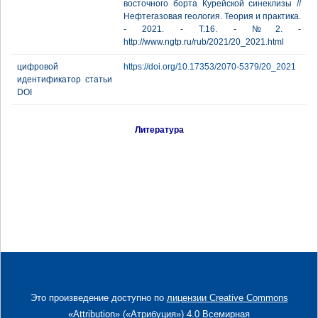
восточного борта Курейской синеклизы //
Нефтегазовая геология. Теория и практика.
- 2021. - Т.16. - №2. -
http://www.ngtp.ru/rub/2021/20_2021.html
цифровой
https://doi.org/10.17353/2070-5379/20_2021
идентификатор статьи
DOI
Литература
Это произведение доступно по
лицензии Creative Commons
«Attribution» («Атрибуция») 4.0 Всемирная