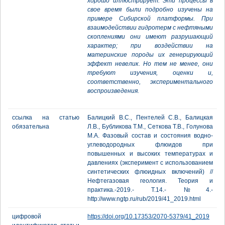
хорошо иллюстрирует. Эти процессы в
свое время были подробно изучены на
примере Сибирской платформы. При
взаимодействии гидротерм с нефтяными
скоплениями они имеют разрушающий
характер; при воздействии на
материнские породы их генерирующий
эффект невелик. Но тем не менее, они
требуют изучения, оценки и,
соответственно, экспериментального
воспроизведения.
ссылка на статью
Балицкий В.С., Пентелей С.В., Балицкая
обязательна
Л.В., Бубликова Т.М., Сеткова Т.В., Голунова
М.А. Фазовый состав и состояния водно-
углеводородных флюидов при
повышенных и высоких температурах и
давлениях (эксперимент с использованием
синтетических флюидных включений) //
Нефтегазовая геология. Теория и
практика.-2019.- Т.14.- №4.-
http://www.ngtp.ru/rub/2019/41_2019.html
цифровой
https://doi.org/10.17353/2070-5379/41_2019