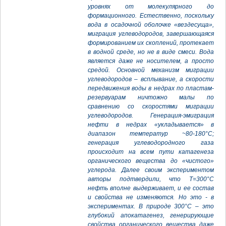
уровнях от молекулярного до
формационного. Естественно, поскольку
вода в осадочной оболочке «вездесуща»,
миграция углеводородов, завершающаяся
формированием их скоплений, протекает
в водной среде, но не в виде смеси. Вода
является даже не носителем, а просто
средой. Основной механизм миграции
углеводородов – всплывание, а скорости
передвижения воды в недрах по пластам-
резервуарам ничтожно малы по
сравнению со скоростями миграции
углеводородов. Генерация-эмиграция
нефти в недрах «укладывается» в
диапазон температур ~80-180°С;
генерация углеводородного газа
происходит на всем пути катагенеза
органического вещества до «чистого»
углерода. Далее своим экспериментом
авторы подтвердили, что Т=300°С
нефть вполне выдерживает, и ее состав
и свойства не изменяются. Но это - в
экспериментах. В природе 300°С – это
глубокий апокатагенез, генерирующие
свойства органического вещества даже