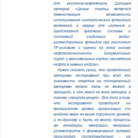
для геологов-нефтяников. Цитируя
авторов: «Целью статьи является
демонстрация возможности
использования синтетических флюидных
включений в кварце для изучения и
предсказания фазового состава и
состояний глубинных водно-
углеводородных флюидов при различных
ТР-условиях и оценка на этой основе
нефтегазоносности битуминозных
пород и максимальных глубин нахождения
нефти в земных недрах».
Нужно сказать сразу, что проведенный
авторами эксперимент при всей его
значимости ответов на поставленный
авторами вопрос дать не может в
принципе; и это вовсе не вина авторов, а
такова «природа вещей». Все дело в том,
что эксперимент проводился на
минеральном уровне организации (по
крайней мере не выше породного уровня),
а по-другому и быть не могло; процессы
же генерации, эмиграции, миграции
углеводородов и формирования залежей
происходит последовательно - на