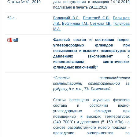
Статья № 41_2019
дата поступления в редакцию 14.10.2019
подписано в печать 29.11.2019
53 с.
Балицкий В.С.
,
Пентелей С.В.
,
Балицкая
Л.В.
,
Бубликова Т.М.
,
Сеткова Т.В.
,
Голунова
М.А.
pdf
Фазовый состав и состояния водно-
углеводородных флюидов при
повышенных и высоких температурах и
давлениях (эксперимент с
использованием синтетических
флюидных включений)*
*Статья сопровождается
комментариями ответственнной за
рубрику, д.г.-м.н., Т.К. Баженовой.
Статья посвящена изучению фазового
состава и состояний водно-
углеводородных флюидов при
повышенных и высоких температурах
(240–700°С) и давлениях (5–150 МПа) на
основе разработанного нового подхода -
проведение экспериментов по