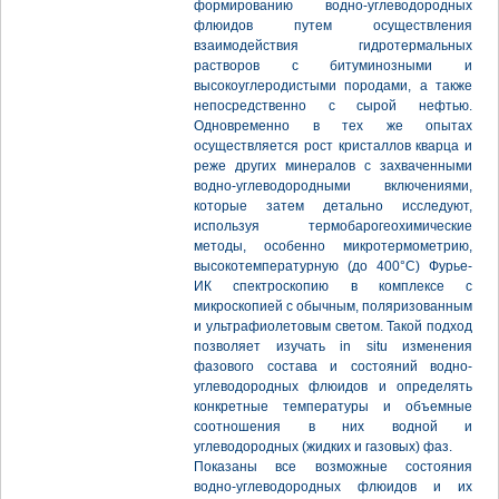
формированию водно-углеводородных
флюидов путем осуществления
взаимодействия гидротермальных
растворов с битуминозными и
высокоуглеродистыми породами, а также
непосредственно с сырой нефтью.
Одновременно в тех же опытах
осуществляется рост кристаллов кварца и
реже других минералов с захваченными
водно-углеводородными включениями,
которые затем детально исследуют,
используя термобарогеохимические
методы, особенно микротермометрию,
высокотемпературную (до 400°С) Фурье-
ИК спектроскопию в комплексе с
микроскопией с обычным, поляризованным
и ультрафиолетовым светом. Такой подход
позволяет изучать in situ изменения
фазового состава и состояний водно-
углеводородных флюидов и определять
конкретные температуры и объемные
соотношения в них водной и
углеводородных (жидких и газовых) фаз.
Показаны все возможные состояния
водно-углеводородных флюидов и их