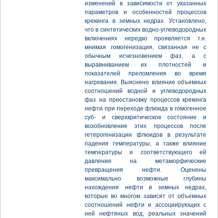
изменений в зависимости от указанных
параметров и особенностей процессов
крекинга в земных недрах. Установлено,
что в синтетических водно-углеводородных
включениях нередко проявляется т.н.
мнимая гомогенизация, связанная не с
обычным исчезновением фаз, а с
выравниванием их плотностей и
показателей преломления во время
нагревания. Выяснено влияние объемных
соотношений водной и углеводородных
фаз на приостановку процессов крекинга
нефти при переходе флюида в гомогенное
суб- и сверхкритическое состояние и
возобновление этих процессов после
гетерогенизации флюидов в результате
падения температуры, а также влияние
температуры и соответствующего ей
давления на метаморфические
превращения нефти. Оценены
максимально возможные глубины
нахождения нефти в земных недрах,
которые во многом зависят от объемных
соотношений нефти и ассоциирующих с
ней нефтяных вод, реальных значений