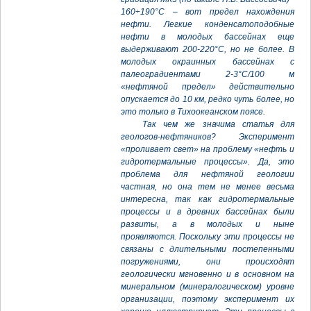
160÷190°С – вот предел нахождения
нефти. Легкие конденсатоподобные
нефти в молодых бассейнах еще
выдерживают 200-220°С, но не более. В
молодых окраинных бассейнах с
палеоградиентами 2-3°С/100 м
«нефтяной предел» действительно
опускается до 10 км, редко чуть более, но
это только в Тихоокеанском поясе.
Так чем же значима статья для
геологов-нефтяников? Эксперимент
«проливает свет» на проблему «нефть и
гидротермальные процессы». Да, это
проблема для нефтяной геологии
частная, но она тем не менее весьма
интересна, так как гидротермальные
процессы и в древних бассейнах были
развиты, а в молодых и ныне
проявляются. Поскольку эти процессы не
связаны с длительными постепенными
погружениями, они происходят
геологически мгновенно и в основном на
минеральном (минералогическом) уровне
организации, поэтому эксперимент их