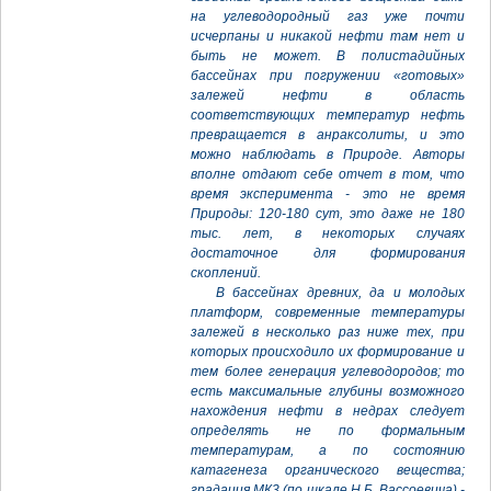
на углеводородный газ уже почти
исчерпаны и никакой нефти там нет и
быть не может. В полистадийных
бассейнах при погружении «готовых»
залежей нефти в область
соответствующих температур нефть
превращается в анраксолиты, и это
можно наблюдать в Природе. Авторы
вполне отдают себе отчет в том, что
время эксперимента - это не время
Природы: 120-180 сут, это даже не 180
тыс. лет, в некоторых случаях
достаточное для формирования
скоплений.
В бассейнах древних, да и молодых
платформ, современные температуры
залежей в несколько раз ниже тех, при
которых происходило их формирование и
тем более генерация углеводородов; то
есть максимальные глубины возможного
нахождения нефти в недрах следует
определять не по формальным
температурам, а по состоянию
катагенеза органического вещества;
градация МК3 (по шкале Н.Б. Вассоевича) -