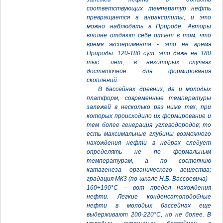
соответствующих температур нефть
превращается в анраксолиты, и это
можно наблюдать в Природе. Авторы
вполне отдают себе отчет в том, что
время эксперимента - это не время
Природы: 120-180 сут, это даже не 180
тыс. лет, в некоторых случаях
достаточное для формирования
скоплений.
В бассейнах древних, да и молодых
платформ, современные температуры
залежей в несколько раз ниже тех, при
которых происходило их формирование и
тем более генерация углеводородов; то
есть максимальные глубины возможного
нахождения нефти в недрах следует
определять не по формальным
температурам, а по состоянию
катагенеза органического вещества;
градация МК3 (по шкале Н.Б. Вассоевича) -
160÷190°С – вот предел нахождения
нефти. Легкие конденсатоподобные
нефти в молодых бассейнах еще
выдерживают 200-220°С, но не более. В