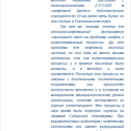
молодых окраинных бассейнах с
палеоградиентами 2-3°С/100 м
«нефтяной предел» действительно
опускается до 10 км, редко чуть более, но
это только в Тихоокеанском поясе.
Так чем же значима статья для
геологов-нефтяников? Эксперимент
«проливает свет» на проблему «нефть и
гидротермальные процессы». Да, это
проблема для нефтяной геологии
частная, но она тем не менее весьма
интересна, так как гидротермальные
процессы и в древних бассейнах были
развиты, а в молодых и ныне
проявляются. Поскольку эти процессы не
связаны с длительными постепенными
погружениями, они происходят
геологически мгновенно и в основном на
минеральном (минералогическом) уровне
организации, поэтому эксперимент их
хорошо иллюстрирует. Эти процессы в
свое время были подробно изучены на
примере Сибирской платформы. При
взаимодействии гидротерм с нефтяными
скоплениями они имеют разрушающий