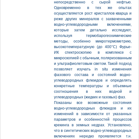
непосредственно с сырой нефтью.
Одновременно в тех же опытах
осуществляется рост кристаллов кварца и
реже других минералов с захваченными
водно-углеводородными включениями,
которые затем детально исследуют,
используя термобарогеохимические
методы, особенно микротермометрию,
высокотемпературную (до 400°С) Фурье-
ИК спектроскопию в комплексе с
микроскопией с обычным, поляризованным
и ультрафиолетовым светом. Такой подход
позволяет изучать in situ изменения
фазового состава и состояний водно-
углеводородных флюидов и определять
конкретные температуры и объемные
соотношения в них водной и
углеводородных (жидких и газовых) фаз.
Показаны все возможные состояния
водно-углеводородных флюидов и их
изменений в зависимости от указанных
параметров и особенностей процессов
крекинга в земных недрах. Установлено,
что в синтетических водно-углеводородных
включениях нередко проявляется т.н.