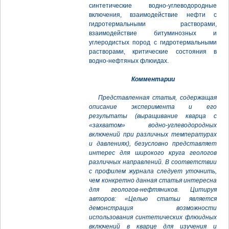
синтетические водно-углеводородные
включения, взаимодействие нефти с
гидротермальными растворами,
взаимодействие битуминозных и
углеродистых пород с гидротермальными
растворами, критические состояния в
водно-нефтяных флюидах.
Комментарии
Представленная статья, содержащая
описание эксперимента и его
результаты (выращивание кварца с
«захватом» водно-углеводородных
включений при различных температурах
и давлениях), безусловно представляет
интерес для широкого круга геологов
различных направлений. В соответствии
с профилем журнала следует уточнить,
чем конкретно данная статья интересна
для геологов-нефтяников. Цитируя
авторов: «Целью статьи является
демонстрация возможности
использования синтетических флюидных
включений в кварце для изучения и