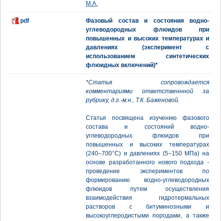
М.А.
pdf
Фазовый состав и состояния водно-
углеводородных флюидов при
повышенных и высоких температурах и
давлениях (эксперимент с
использованием синтетических
флюидных включений)*
*Статья сопровождается
комментариями ответственнной за
рубрику, д.г.-м.н., Т.К. Баженовой.
Статья посвящена изучению фазового
состава и состояний водно-
углеводородных флюидов при
повышенных и высоких температурах
(240–700°С) и давлениях (5–150 МПа) на
основе разработанного нового подхода -
проведение экспериментов по
формированию водно-углеводородных
флюидов путем осуществления
взаимодействия гидротермальных
растворов с битуминозными и
высокоуглеродистыми породами, а также