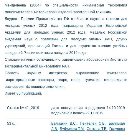
Менделеева (2004) по специальности «химическая технология
монокристаллов, материалов и изделий электронной техники».
Лауреат Премии Правительства РФ в области науки и техники для
молодых ученых 2012 года, награждена Медалью Европейской
Академии для молодых ученых 2012 года, Медалью Российской
академии наук с премиями для молодых ученых РАН, других
учреждений, организаций России и для студентов высших учебных
заведений России по итогам конкурса 2014 года.
Старший научный сотрудник, и.о. заведующей лабораторией Института
экспериментальной минералогии РАН.
Область научных интересов: выращивание кристаллов,
гидротермальные растворы, кварц, топаз, турмалин, минеральные
равновесия, флюидные включения.
Имеет 85 публикаций.
Статья № 41_2019
дата поступления в редакцию 14.10.2019
подписано в печать 29.11.2019
53 с.
Балицкий В.С.
,
Пентелей С.В.
,
Балицкая
Л.В.
,
Бубликова Т.М.
,
Сеткова Т.В.
,
Голунова