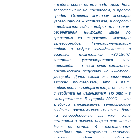
в водной среде, но не в виде смеси. Вода
является даже не носителем, а просто
средой. Основной механизм миграции
углеводородов – всплывание, а скорости
передвижения воды в недрах по пластам-
резервуарам ничтожно малы по
сравнению со скоростями миграции
углеводородов. Генерация-эмиграция
нефти в недрах «укладывается» в
диапазон температур ~80-180°С;
генерация углеводородного газа
происходит на всем пути катагенеза
органического вещества до «чистого»
углерода. Далее своим экспериментом
авторы подтвердили, что Т=300°С
нефть вполне выдерживает, и ее состав
и свойства не изменяются. Но это - в
экспериментах. В природе 300°С – это
глубокий апокатагенез, генерирующие
свойства органического вещества даже
на углеводородный газ уже почти
исчерпаны и никакой нефти там нет и
быть не может. В полистадийных
бассейнах при погружении «готовых»
залежей нефти в область