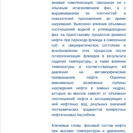
мнимая гомогенизация, связанная не с
обычным исчезновением фаз, а с
выравниванием их плотностей и
показателей преломления во время
нагревания. Выяснено влияние объемных
соотношений водной и углеводородных
фаз на приостановку процессов крекинга
нефти при переходе флюида в гомогенное
суб- и сверхкритическое состояние и
возобновление этих процессов после
гетерогенизации флюидов в результате
падения температуры, а также влияние
температуры и соответствующего ей
давления на метаморфические
превращения нефти. Оценены
максимально возможные глубины
нахождения нефти в земных недрах,
которые во многом зависят от объемных
соотношений нефти и ассоциирующих с
ней нефтяных вод, реальных значений
геотермических градиентов конкретных
нефтегазовых бассейнов.
Ключевые слова: фазовый состав нефти
при высоких температурах и давлениях,