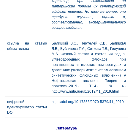
характер; при воздействии на
материнские породы их генерирующий
эффект невелик. Но тем не менее, они
требуют изучения, оценки и,
соответственно, экспериментального
воспроизведения.
ссылка на статью
Балицкий В.С., Пентелей С.В., Балицкая
обязательна
Л.В., Бубликова Т.М., Сеткова Т.В., Голунова
М.А. Фазовый состав и состояния водно-
углеводородных флюидов при
повышенных и высоких температурах и
давлениях (эксперимент с использованием
синтетических флюидных включений) //
Нефтегазовая геология. Теория и
практика.-2019.- Т.14.- №4.-
http://www.ngtp.ru/rub/2019/41_2019.html
цифровой
https://doi.org/10.17353/2070-5379/41_2019
идентификатор статьи
DOI
Литература