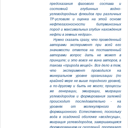
предсказания фазового состава и
состояний глубинных водно-
углеводородных флюидов при различных
ТР-условиях и оценка на этой основе
нефтегазоносности битуминозных
пород и максимальных глубин нахождения
нефти в земных недрах».
Нужно сказать сразу, что проведенный
авторами эксперимент при всей его
значимости ответов на поставленный
авторами вопрос дать не может в
принципе; и это вовсе не вина авторов, а
такова «природа вещей». Все дело в том,
что эксперимент проводился на
минеральном уровне организации (по
крайней мере не выше породного уровня),
а по-другому и быть не могло; процессы
же генерации, эмиграции, миграции
углеводородов и формирования залежей
происходит последовательно - на
уровнях от молекулярного до
формационного. Естественно, поскольку
вода в осадочной оболочке «вездесуща»,
миграция углеводородов, завершающаяся
формированием их скоплений, протекает