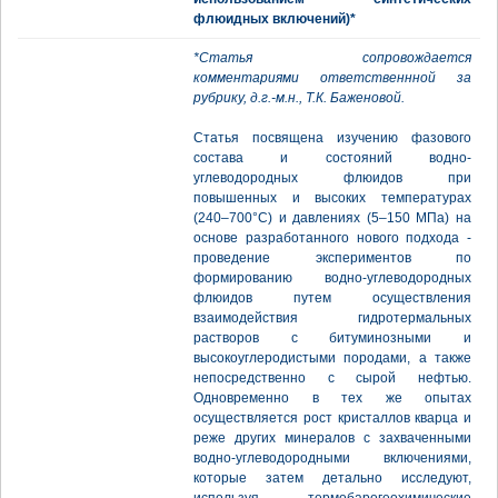
флюидных включений)*
*Статья сопровождается
комментариями ответственнной за
рубрику, д.г.-м.н., Т.К. Баженовой.
Статья посвящена изучению фазового
состава и состояний водно-
углеводородных флюидов при
повышенных и высоких температурах
(240–700°С) и давлениях (5–150 МПа) на
основе разработанного нового подхода -
проведение экспериментов по
формированию водно-углеводородных
флюидов путем осуществления
взаимодействия гидротермальных
растворов с битуминозными и
высокоуглеродистыми породами, а также
непосредственно с сырой нефтью.
Одновременно в тех же опытах
осуществляется рост кристаллов кварца и
реже других минералов с захваченными
водно-углеводородными включениями,
которые затем детально исследуют,