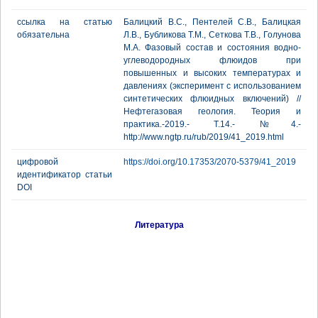
ссылка на статью
Балицкий В.С., Пентелей С.В., Балицкая
обязательна
Л.В., Бубликова Т.М., Сеткова Т.В., Голунова
М.А. Фазовый состав и состояния водно-
углеводородных флюидов при
повышенных и высоких температурах и
давлениях (эксперимент с использованием
синтетических флюидных включений) //
Нефтегазовая геология. Теория и
практика.-2019.- Т.14.- №4.-
http://www.ngtp.ru/rub/2019/41_2019.html
цифровой
https://doi.org/10.17353/2070-5379/41_2019
идентификатор статьи
DOI
Литература