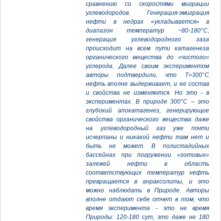
сравнению со скоростями миграции
углеводородов. Генерация-эмиграция
нефти в недрах «укладывается» в
диапазон температур ~80-180°С;
генерация углеводородного газа
происходит на всем пути катагенеза
органического вещества до «чистого»
углерода. Далее своим экспериментом
авторы подтвердили, что Т=300°С
нефть вполне выдерживает, и ее состав
и свойства не изменяются. Но это - в
экспериментах. В природе 300°С – это
глубокий апокатагенез, генерирующие
свойства органического вещества даже
на углеводородный газ уже почти
исчерпаны и никакой нефти там нет и
быть не может. В полистадийных
бассейнах при погружении «готовых»
залежей нефти в область
соответствующих температур нефть
превращается в анраксолиты, и это
можно наблюдать в Природе. Авторы
вполне отдают себе отчет в том, что
время эксперимента - это не время
Природы: 120-180 сут, это даже не 180