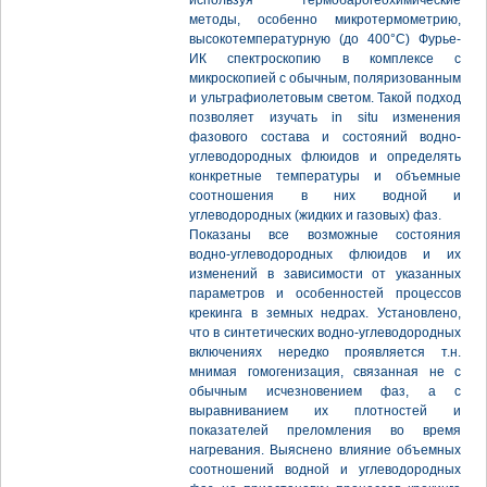
используя термобарогеохимические
методы, особенно микротермометрию,
высокотемпературную (до 400°С) Фурье-
ИК спектроскопию в комплексе с
микроскопией с обычным, поляризованным
и ультрафиолетовым светом. Такой подход
позволяет изучать in situ изменения
фазового состава и состояний водно-
углеводородных флюидов и определять
конкретные температуры и объемные
соотношения в них водной и
углеводородных (жидких и газовых) фаз.
Показаны все возможные состояния
водно-углеводородных флюидов и их
изменений в зависимости от указанных
параметров и особенностей процессов
крекинга в земных недрах. Установлено,
что в синтетических водно-углеводородных
включениях нередко проявляется т.н.
мнимая гомогенизация, связанная не с
обычным исчезновением фаз, а с
выравниванием их плотностей и
показателей преломления во время
нагревания. Выяснено влияние объемных
соотношений водной и углеводородных