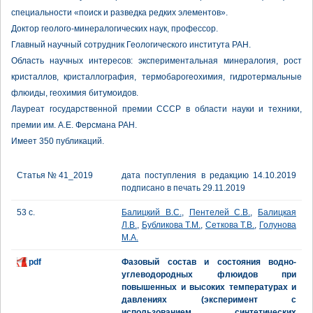
специальности «поиск и разведка редких элементов».
Доктор геолого-минералогических наук, профессор.
Главный научный сотрудник Геологического института РАН.
Область научных интересов: экспериментальная минералогия, рост
кристаллов, кристаллография, термобарогеохимия, гидротермальные
флюиды, геохимия битумоидов.
Лауреат государственной премии СССР в области науки и техники,
премии им. А.Е. Ферсмана РАН.
Имеет 350 публикаций.
Статья № 41_2019
дата поступления в редакцию 14.10.2019
подписано в печать 29.11.2019
53 с.
Балицкий В.С.
,
Пентелей С.В.
,
Балицкая
Л.В.
,
Бубликова Т.М.
,
Сеткова Т.В.
,
Голунова
М.А.
pdf
Фазовый состав и состояния водно-
углеводородных флюидов при
повышенных и высоких температурах и
давлениях (эксперимент с
использованием синтетических