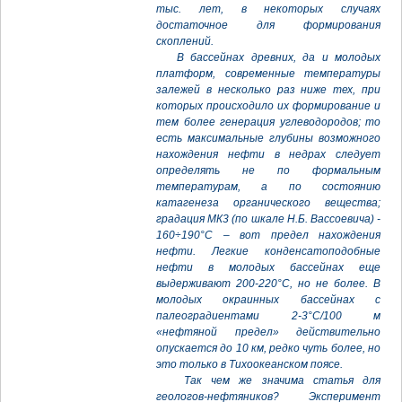
тыс. лет, в некоторых случаях
достаточное для формирования
скоплений.
В бассейнах древних, да и молодых
платформ, современные температуры
залежей в несколько раз ниже тех, при
которых происходило их формирование и
тем более генерация углеводородов; то
есть максимальные глубины возможного
нахождения нефти в недрах следует
определять не по формальным
температурам, а по состоянию
катагенеза органического вещества;
градация МК3 (по шкале Н.Б. Вассоевича) -
160÷190°С – вот предел нахождения
нефти. Легкие конденсатоподобные
нефти в молодых бассейнах еще
выдерживают 200-220°С, но не более. В
молодых окраинных бассейнах с
палеоградиентами 2-3°С/100 м
«нефтяной предел» действительно
опускается до 10 км, редко чуть более, но
это только в Тихоокеанском поясе.
Так чем же значима статья для
геологов-нефтяников? Эксперимент