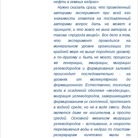
нефти в земных недрах».
Нужно сказать сразу, что проведенный
авторами эксперимент при всей его
значимости ответов на поставленный
авторами вопрос дать не может в
принципе; и это вовсе не вина авторов, а
такова «природа вещей». Все дело в том,
что эксперимент проводился на
минеральном уровне организации (по
крайней мере не выше породного уровня),
а по-другому и быть не могло; процессы
же генерации, эмиграции, миграции
углеводородов и формирования залежей
происходит последовательно - на
уровнях от молекулярного до
формационного. Естественно, поскольку
вода в осадочной оболочке «вездесуща»,
миграция углеводородов, завершающаяся
формированием их скоплений, протекает
в водной среде, но не в виде смеси. Вода
является даже не носителем, а просто
средой. Основной механизм миграции
углеводородов – всплывание, а скорости
передвижения воды в недрах по пластам-
резервуарам ничтожно малы по