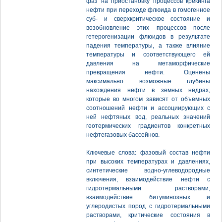
фаз на приостановку процессов крекинга
нефти при переходе флюида в гомогенное
суб- и сверхкритическое состояние и
возобновление этих процессов после
гетерогенизации флюидов в результате
падения температуры, а также влияние
температуры и соответствующего ей
давления на метаморфические
превращения нефти. Оценены
максимально возможные глубины
нахождения нефти в земных недрах,
которые во многом зависят от объемных
соотношений нефти и ассоциирующих с
ней нефтяных вод, реальных значений
геотермических градиентов конкретных
нефтегазовых бассейнов.
Ключевые слова: фазовый состав нефти
при высоких температурах и давлениях,
синтетические водно-углеводородные
включения, взаимодействие нефти с
гидротермальными растворами,
взаимодействие битуминозных и
углеродистых пород с гидротермальными
растворами, критические состояния в