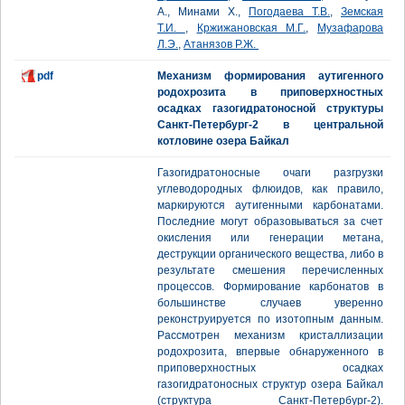
А., Минами Х.,
Погодаева Т.В.
,
Земская
Т.И.
,
Кржижановская М.Г.
,
Музафарова
Л.Э.
,
Атанязов Р.Ж.
pdf
Механизм формирования аутигенного
родохрозита в приповерхностных
осадках газогидратоносной структуры
Санкт-Петербург-2 в центральной
котловине озера Байкал
Газогидратоносные очаги разгрузки
углеводородных флюидов, как правило,
маркируются аутигенными карбонатами.
Последние могут образовываться за счет
окисления или генерации метана,
деструкции органического вещества, либо в
результате смешения перечисленных
процессов. Формирование карбонатов в
большинстве случаев уверенно
реконструируется по изотопным данным.
Рассмотрен механизм кристаллизации
родохрозита, впервые обнаруженного в
приповерхностных осадках
газогидратоносных структур озера Байкал
(структура Санкт-Петербург-2).