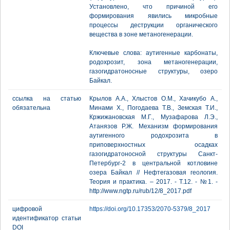
Установлено, что причиной его
формирования явились микробные
процессы деструкции органического
вещества в зоне метаногенерации.
Ключевые слова: аутигенные карбонаты,
родохрозит, зона метаногенерации,
газогидратоносные структуры, озеро
Байкал.
ссылка на статью
Крылов А.А., Хлыстов О.М., Хачикубо А.,
обязательна
Минами Х., Погодаева Т.В., Земская Т.И.,
Кржижановская М.Г., Музафарова Л.Э.,
Атанязов Р.Ж. Механизм формирования
аутигенного родохрозита в
приповерхностных осадках
газогидратоносной структуры Санкт-
Петербург-2 в центральной котловине
озера Байкал // Нефтегазовая геология.
Теория и практика. – 2017. - Т.12. - №1. -
http://www.ngtp.ru/rub/12/8_2017.pdf
цифровой
https://doi.org/10.17353/2070-5379/8_2017
идентификатор статьи
DOI