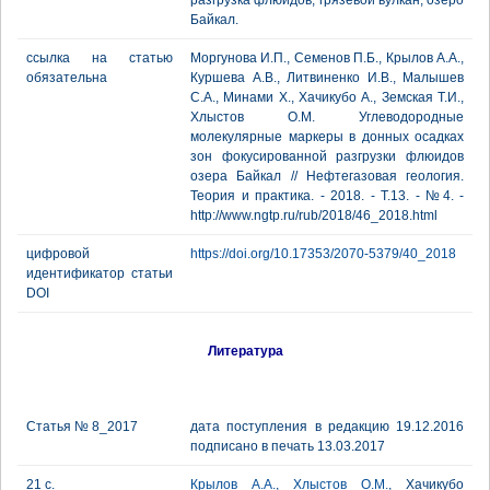
разгрузка флюидов, грязевой вулкан, озеро
Байкал.
ссылка на статью
Моргунова И.П., Семенов П.Б., Крылов А.А.,
обязательна
Куршева А.В., Литвиненко И.В., Малышев
С.А., Минами Х., Хачикубо А., Земская Т.И.,
Хлыстов О.М. Углеводородные
молекулярные маркеры в донных осадках
зон фокусированной разгрузки флюидов
озера Байкал // Нефтегазовая геология.
Теория и практика. - 2018. - Т.13. - №4. -
http://www.ngtp.ru/rub/2018/46_2018.html
цифровой
https://doi.org/10.17353/2070-5379/40_2018
идентификатор статьи
DOI
Литература
Статья № 8_2017
дата поступления в редакцию 19.12.2016
подписано в печать 13.03.2017
21 с.
Крылов А.А.
,
Хлыстов О.М.
, Хачикубо