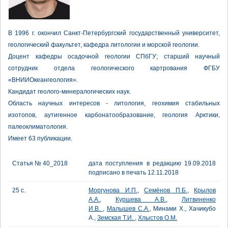
В 1996 г. окончил Санкт-Петербургский государственный университет,
геологический факультет, кафедра литологии и морской геологии.
Доцент кафедры осадочной геологии СПбГУ; старший научный
сотрудник отдела геологического картрования ФГБУ
«ВНИИОкеангеология».
Кандидат геолого-минералогических наук.
Область научных интересов - литология, геохимия стабильных
изотопов, аутигенное карбонатообразование, геология Арктики,
палеоклиматология.
Имеет 63 публикации.
Статья № 40_2018
дата поступления в редакцию 19.09.2018
подписано в печать 12.11.2018
25 с.
Моргунова И.П.
,
Семёнов П.Б.
,
Крылов
А.А.
,
Куршева А.В.
,
Литвиненко
И.В.
,
Малышев С.А.
, Минами Х., Хачикубо
А.,
Земская Т.И.
,
Хлыстов О.М.