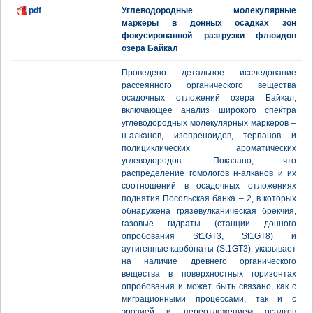
pdf
Углеводородные молекулярные
маркеры в донных осадках зон
фокусированной разгрузки флюидов
озера Байкал
Проведено детальное исследование
рассеянного органического вещества
осадочных отложений озера Байкал,
включающее анализ широкого спектра
углеводородных молекулярных маркеров –
н-алканов, изопреноидов, терпанов и
полициклических ароматических
углеводородов. Показано, что
распределение гомологов н-алканов и их
соотношений в осадочных отложениях
поднятия Посольская банка – 2, в которых
обнаружена грязевулканическая брекчия,
газовые гидраты (станции донного
опробования St1GT3, St1GT8) и
аутигенные карбонаты (St1GT3), указывает
на наличие древнего органического
вещества в поверхностных горизонтах
опробования и может быть связано, как с
миграционными процессами, так и с
эрозией и переотложением осадков