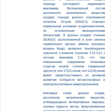
периода последнего ледникового
максимума. Молекулярный состав
рассеянного органического вещества
осадков станции донного опробования
полигона Остров (St3GC4) отвечает
нормальным условиям осадконакопления,
не осложненным миграционными
процессами. В донных осадках станции
St18GC6, расположенной в зоне сипинга
термогенного метана (вблизи грязевого
вулкана Кедр), выявлено преобладание
гомологов н-алканов строения С12-С21 с
четным максимум С16, что при
повышенном содержании гопановых
структур низкой степени термальной
зрелости (гоп-17(21)-енов, гоп-13(18)-енов)
может свидетельствовать об активном
развитим сообществ метанотрофных и
хемоорганотрофных микроорганизмов.
Ключевые слова: донные осадки,
рассеянное органическое вещество,
углеводородные молекулярные маркеры,
газовые гидраты, метан, фокусированная