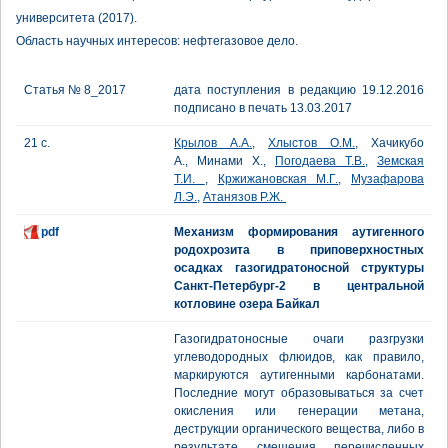
университета (2017).
Область научных интересов: нефтегазовое дело.
Статья № 8_2017
дата поступления в редакцию 19.12.2016
подписано в печать 13.03.2017
21 с.
Крылов А.А.
,
Хлыстов О.М.
, Хачикубо
А., Минами Х.,
Погодаева Т.В.
,
Земская
Т.И.
,
Кржижановская М.Г.
,
Музафарова
Л.Э.
,
Атанязов Р.Ж.
pdf
Механизм формирования аутигенного
родохрозита в приповерхностных
осадках газогидратоносной структуры
Санкт-Петербург-2 в центральной
котловине озера Байкал
Газогидратоносные очаги разгрузки
углеводородных флюидов, как правило,
маркируются аутигенными карбонатами.
Последние могут образовываться за счет
окисления или генерации метана,
деструкции органического вещества, либо в
результате смешения перечисленных