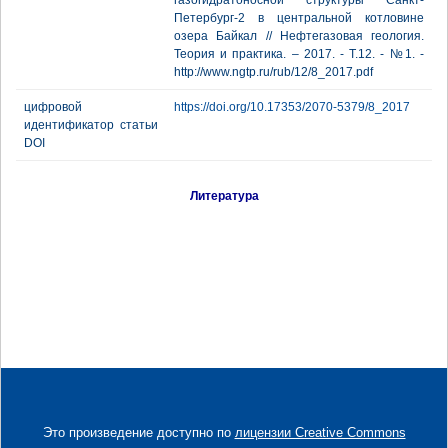
газогидратоносной структуры Санкт-
Петербург-2 в центральной котловине
озера Байкал // Нефтегазовая геология.
Теория и практика. – 2017. - Т.12. - №1. -
http://www.ngtp.ru/rub/12/8_2017.pdf
цифровой
https://doi.org/10.17353/2070-5379/8_2017
идентификатор статьи
DOI
Литература
Это произведение доступно по
лицензии Creative Commons