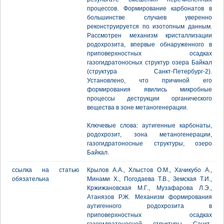
процессов. Формирование карбонатов в
большинстве случаев уверенно
реконструируется по изотопным данным.
Рассмотрен механизм кристаллизации
родохрозита, впервые обнаруженного в
приповерхностных осадках
газогидратоносных структур озера Байкал
(структура Санкт-Петербург-2).
Установлено, что причиной его
формирования явились микробные
процессы деструкции органического
вещества в зоне метаногенерации.
Ключевые слова: аутигенные карбонаты,
родохрозит, зона метаногенерации,
газогидратоносные структуры, озеро
Байкал.
ссылка на статью
Крылов А.А., Хлыстов О.М., Хачикубо А.,
обязательна
Минами Х., Погодаева Т.В., Земская Т.И.,
Кржижановская М.Г., Музафарова Л.Э.,
Атанязов Р.Ж. Механизм формирования
аутигенного родохрозита в
приповерхностных осадках