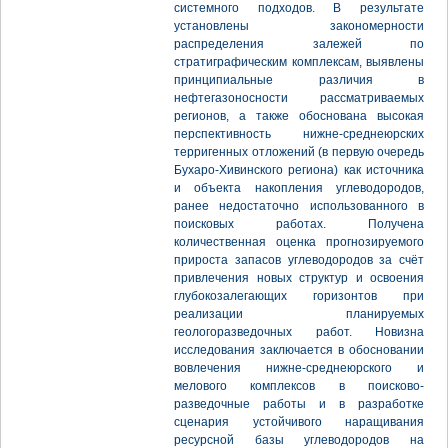
системного подходов. В результате
установлены закономерности
распределения залежей по
стратиграфическим комплексам, выявлены
принципиальные различия в
нефтегазоносности рассматриваемых
регионов, а также обоснована высокая
перспективность нижне-среднеюрских
терригенных отложений (в первую очередь
Бухаро-Хивинского региона) как источника
и объекта накопления углеводородов,
ранее недостаточно использованного в
поисковых работах. Получена
количественная оценка прогнозируемого
прироста запасов углеводородов за счёт
привлечения новых структур и освоения
глубокозалегающих горизонтов при
реализации планируемых
геологоразведочных работ. Новизна
исследования заключается в обосновании
вовлечения нижне-среднеюрского и
мелового комплексов в поисково-
разведочные работы и в разработке
сценария устойчивого наращивания
ресурсной базы углеводородов на