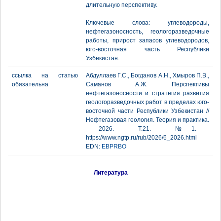
длительную перспективу.
Ключевые слова: углеводороды,
нефтегазоносность, геологоразведочные
работы, прирост запасов углеводородов,
юго-восточная часть Республики
Узбекистан.
ссылка на статью
Абдуллаев Г.С., Богданов А.Н., Хмыров П.В.,
обязательна
Саманов А.Ж. Перспективы
нефтегазоносности и стратегия развития
геологоразведочных работ в пределах юго-
восточной части Республики Узбекистан //
Нефтегазовая геология. Теория и практика.
- 2026. - Т.21. - №1. -
https://www.ngtp.ru/rub/2026/6_2026.html
EDN:
EBPRBO
Литература