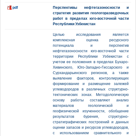
pdf
Перспективы нефтегазоносности и
стратегия развития геологоразведочных
работ в пределах юго-восточной части
Республики Узбекистан
Целью исследования является
комплексная оценка ресурсного
потенциала и перспектив
нефтегазоносности юго-восточной части
территории Республики Узбекистан с
учетом ее положения в пределах Бухаро-
Хивинского, Юго-Западно-Гиссарского и
Сурхандарьинского регионов, а также
выявление факторов, контролирующих
формирование и размещение залежей
углеводородов в различных структурно-
тектонических зонах. Методологическую
основу работы составляют анализ
материалов геологической и
геофизической изученности, обобщение
результатов бурения, структурно-
стратиграфических построений и данных
оценки запасов и ресурсов углеводородов,
с использованием сравнительного и