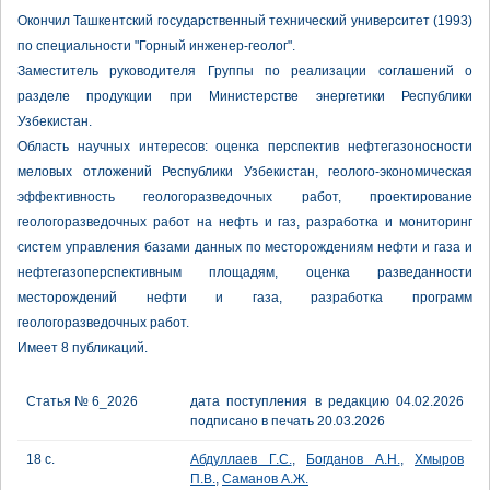
Окончил Ташкентский государственный технический университет (1993)
по специальности "Горный инженер-геолог".
Заместитель руководителя Группы по реализации соглашений о
разделе продукции при Министерстве энергетики Республики
Узбекистан.
Область научных интересов: оценка перспектив нефтегазоносности
меловых отложений Республики Узбекистан, геолого-экономическая
эффективность геологоразведочных работ, проектирование
геологоразведочных работ на нефть и газ, разработка и мониторинг
систем управления базами данных по месторождениям нефти и газа и
нефтегазоперспективным площадям, оценка разведанности
месторождений нефти и газа, разработка программ
геологоразведочных работ.
Имеет 8 публикаций.
Статья № 6_2026
дата поступления в редакцию 04.02.2026
подписано в печать 20.03.2026
18 с.
Абдуллаев Г.С.
,
Богданов А.Н.
,
Хмыров
П.В.
,
Саманов А.Ж.