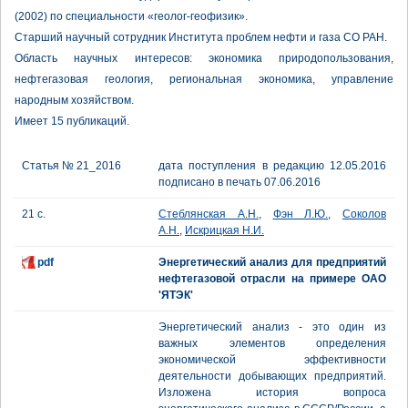
(2002) по специальности «геолог-геофизик».
Старший научный сотрудник Института проблем нефти и газа СО РАН.
Область научных интересов: экономика природопользования,
нефтегазовая геология, региональная экономика, управление
народным хозяйством.
Имеет 15 публикаций.
Статья № 21_2016
дата поступления в редакцию 12.05.2016
подписано в печать 07.06.2016
21 с.
Стеблянская А.Н.
,
Фэн Л.Ю.
,
Соколов
А.Н.
,
Искрицкая Н.И.
pdf
Энергетический анализ для предприятий
нефтегазовой отрасли на примере ОАО
'ЯТЭК'
Энергетический анализ - это один из
важных элементов определения
экономической эффективности
деятельности добывающих предприятий.
Изложена история вопроса