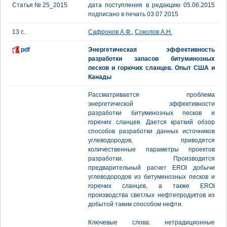
Статья № 25_2015
дата поступления в редакцию 05.06.2015
подписано в печать 03.07.2015
13 с.
Сафронов А.Ф.
,
Соколов А.Н.
pdf
Энергетическая эффективность
разработки запасов битуминозных
песков и горючих сланцев. Опыт США и
Канады
Рассматривается проблема
энергетической эффективности
разработки битуминозных песков и
горючих сланцев. Дается краткий обзор
способов разработки данных источников
углеводородов, приводятся
количественные параметры проектов
разработки. Производится
предварительный расчет EROI добычи
углеводородов из битуминозных песков и
горючих сланцев, а также EROI
производства светлых нефтепродуктов из
добытой таким способом нефти.
Ключевые слова: нетрадиционные