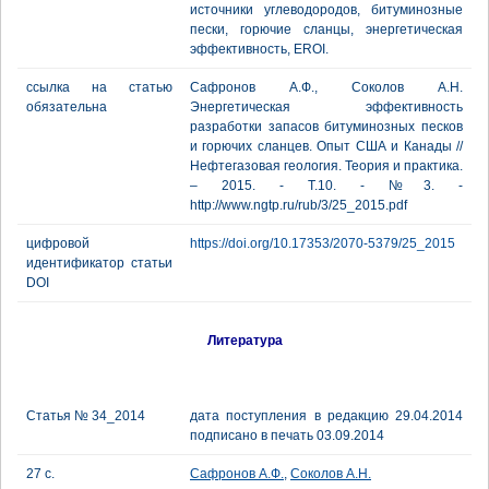
источники углеводородов, битуминозные
пески, горючие сланцы, энергетическая
эффективность, EROI.
ссылка на статью
Сафронов А.Ф., Соколов А.Н.
обязательна
Энергетическая эффективность
разработки запасов битуминозных песков
и горючих сланцев. Опыт США и Канады //
Нефтегазовая геология. Теория и практика.
– 2015. - Т.10. - №3. -
http://www.ngtp.ru/rub/3/25_2015.pdf
цифровой
https://doi.org/10.17353/2070-5379/25_2015
идентификатор статьи
DOI
Литература
Статья № 34_2014
дата поступления в редакцию 29.04.2014
подписано в печать 03.09.2014
27 с.
Сафронов А.Ф.
,
Соколов А.Н.