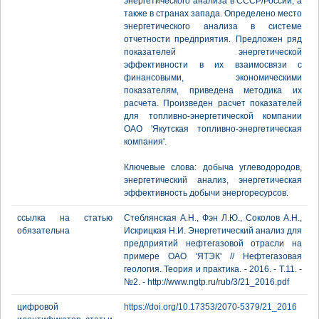
энергетического анализа в СССР/России, а
также в странах запада. Определено место
энергетического анализа в системе
отчетности предприятия. Предложен ряд
показателей энергетической
эффективности в их взаимосвязи с
финансовыми, экономическими
показателям, приведена методика их
расчета. Произведен расчет показателей
для топливно-энергетической компании
ОАО 'Якутская топливно-энергетическая
компания'.
Ключевые слова: добыча углеводородов,
энергетический анализ, энергетическая
эффективность добычи энергоресурсов.
ссылка на статью
Стеблянская А.Н., Фэн Л.Ю., Соколов А.Н.,
обязательна
Искрицкая Н.И. Энергетический анализ для
предприятий нефтегазовой отрасли на
примере ОАО 'ЯТЭК' // Нефтегазовая
геология. Теория и практика. - 2016. - Т.11. -
№2. - http://www.ngtp.ru/rub/3/21_2016.pdf
цифровой
https://doi.org/10.17353/2070-5379/21_2016