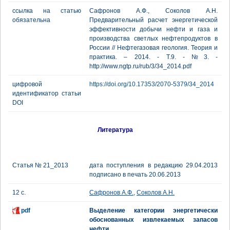
ссылка на статью
Сафронов А.Ф., Соколов А.Н.
обязательна
Предварительный расчет энергетической
эффективности добычи нефти и газа и
производства светлых нефтепродуктов в
России // Нефтегазовая геология. Теория и
практика. – 2014. - Т.9. - №3. -
http://www.ngtp.ru/rub/3/34_2014.pdf
цифровой
https://doi.org/10.17353/2070-5379/34_2014
идентификатор статьи
DOI
Литература
Статья № 21_2013
дата поступления в редакцию 29.04.2013
подписано в печать 20.06.2013
12 с.
Сафронов А.Ф.
,
Соколов А.Н.
pdf
Выделение категории энергетически
обоснованных извлекаемых запасов
нефти