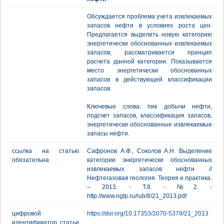
Обсуждается проблема учета извлекаемых
запасов нефти в условиях роста цен.
Предлагается выделить новую категорию
энергетически обоснованных извлекаемых
запасов, рассматривается принцип
расчета данной категории. Показывается
место энергетически обоснованных
запасов в действующей классификации
запасов.
Ключевые слова: пик добычи нефти,
подсчет запасов, классификация запасов,
энергетически обоснованные извлекаемые
запасы нефти.
ссылка на статью
Сафронов А.Ф., Соколов А.Н. Выделение
обязательна
категории энергетически обоснованных
извлекаемых запасов нефти //
Нефтегазовая геология. Теория и практика.
– 2013. - Т.8. - №2. -
http://www.ngtp.ru/rub/8/21_2013.pdf
цифровой
https://doi.org/10.17353/2070-5379/21_2013
идентификатор статьи