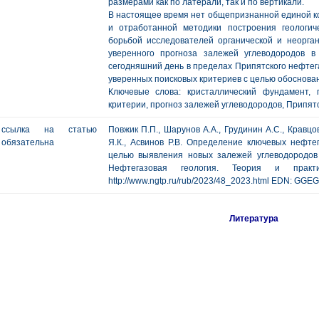
размерами как по латерали, так и по вертикали.
В настоящее время нет общепризнанной единой ко
и отработанной методики построения геологич
борьбой исследователей органической и неорга
уверенного прогноза залежей углеводородов в
сегодняшний день в пределах Припятского нефтег
уверенных поисковых критериев с целью обоснован
Ключевые слова: кристаллический фундамент, 
критерии, прогноз залежей углеводородов, Припят
ссылка на статью
Повжик П.П., Шарунов А.А., Грудинин А.С., Кравцов
обязательна
Я.К., Асвинов Р.В. Определение ключевых нефте
целью выявления новых залежей углеводородов 
Нефтегазовая геология. Теория и пр
http://www.ngtp.ru/rub/2023/48_2023.html EDN: GGEG
Литература