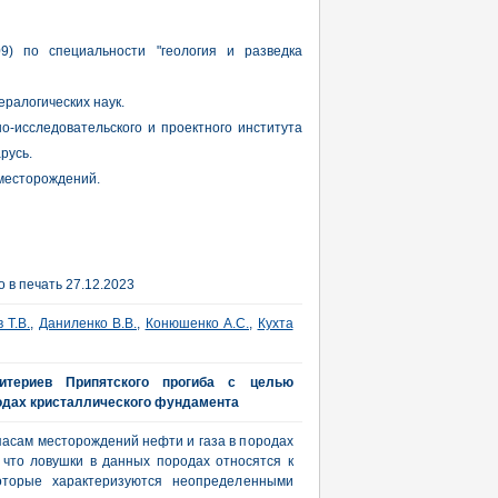
9) по специальности "геология и разведка
ералогических наук.
о-исследовательского и проектного института
русь.
 месторождений.
 в печать 27.12.2023
 Т.В.
,
Даниленко В.В.
,
Конюшенко А.С.
,
Кухта
итериев Припятского прогиба с целью
одах кристаллического фундамента
пасам месторождений нефти и газа в породах
 что ловушки в данных породах относятся к
которые характеризуются неопределенными