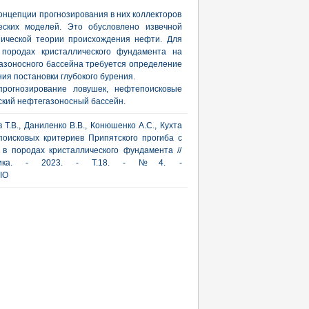
нцепции прогнозирования в них коллекторов
еских моделей. Это обусловлено извечной
нической теории происхождения нефти. Для
 породах кристаллического фундамента на
азоносного бассейна требуется определение
ия постановки глубокого бурения.
прогнозирование ловушек, нефтепоисковые
ский нефтегазоносный бассейн.
 Т.В., Даниленко В.В., Конюшенко А.С., Кухта
поисковых критериев Припятского прогиба с
в породах кристаллического фундамента //
актика. - 2023. - Т.18. - №4. -
IO