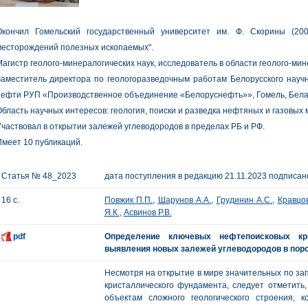
Окончил Гомельский государственный университет им. Ф. Скорины (200
месторождений полезных ископаемых".
агистр геолого-минералогических наук, исследователь в области геолого-мин
аместитель директора по геологоразведочным работам Белорусского научн
нефти РУП «Производственное объединение «Белоруснефть»», Гомель, Бела
бласть научных интересов: геология, поиски и разведка нефтяных и газовых
частвовал в открытии залежей углеводородов в пределах РБ и РФ.
меет 10 публикаций.
Статья № 48_2023
дата поступления в редакцию 21.11.2023 подписано
16 с.
Повжик П.П.
,
Шарунов А.А.
,
Грудинин А.С.
,
Кравцов
Я.К.
,
Асвинов Р.В.
pdf
Определение ключевых нефтепоисковых кр
выявления новых залежей углеводородов в пор
Несмотря на открытие в мире значительных по за
кристаллического фундамента, следует отметить,
объектам сложного геологического строения, 