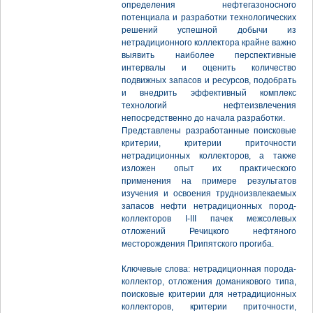
определения нефтегазоносного
потенциала и разработки технологических
решений успешной добычи из
нетрадиционного коллектора крайне важно
выявить наиболее перспективные
интервалы и оценить количество
подвижных запасов и ресурсов, подобрать
и внедрить эффективный комплекс
технологий нефтеизвлечения
непосредственно до начала разработки.
Представлены разработанные поисковые
критерии, критерии приточности
нетрадиционных коллекторов, а также
изложен опыт их практического
применения на примере результатов
изучения и освоения трудноизвлекаемых
запасов нефти нетрадиционных пород-
коллекторов I-III пачек межсолевых
отложений Речицкого нефтяного
месторождения Припятского прогиба.
Ключевые слова: нетрадиционная порода-
коллектор, отложения доманикового типа,
поисковые критерии для нетрадиционных
коллекторов, критерии приточности,