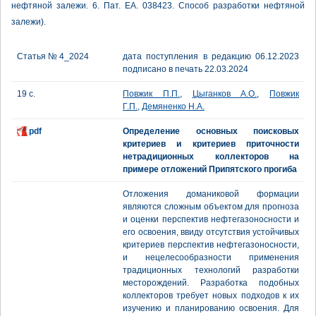
нефтяной залежи. 6. Пат. ЕА. 038423. Способ разработки нефтяной
залежи).
Статья № 4_2024
дата поступления в редакцию 06.12.2023
подписано в печать 22.03.2024
19 с.
Повжик П.П.
,
Цыганков А.О.
,
Повжик
Г.П.
,
Демяненко Н.А.
pdf
Определение основных поисковых
критериев и критериев приточности
нетрадиционных коллекторов на
примере отложений Припятского прогиба
Отложения доманиковой формации
являются сложным объектом для прогноза
и оценки перспектив нефтегазоносности и
его освоения, ввиду отсутствия устойчивых
критериев перспектив нефтегазоносности,
и нецелесообразности применения
традиционных технологий разработки
месторождений. Разработка подобных
коллекторов требует новых подходов к их
изучению и планированию освоения. Для