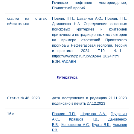
Речицкое нефтяное месторождение,
Припятский прогиб.
ссылка на статью
Повжик П.П., Цыганков А.О., Повжик Г.П.,
обязательна
Демяненко Н.А. Определение основных
поисковых критериев и критериев
приточности нетрадиционных коллекторов
на примере отложений Припятского
прогиба // Нефтегазовая геология. Теория
и практика. - 2024. - Т.19. - №1. -
https://www.ngtp.ru/rub/2024/4_2024.html
EDN:
FADABH
Литература
Статья № 48_2023
дата поступления в редакцию 21.11.2023
подписано в печать 27.12.2023
16 с.
Повжик П.П.
,
Шарунов А.А.
,
Грудинин
А.С.
,
Кравцов Т.В.
,
Даниленко
В.В.
,
Конюшенко А.С.
,
Кухта Я.К.
,
Асвинов
Р.В.