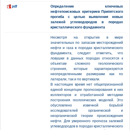
pdf
Определение ключевых
нефтепоисковых критериев Припятского
прогиба с целью выявления новых
залежей углеводородов в породах
кристаллического фундамента
Несмотря на открытие в мире
значительных по запасам месторождений
нефти и газа в породах кристаллического
фундамента, следует отметить, что
ловушки в данных породах относятся к
объектам сложного геологического
строения, которые характеризуются
неопределенными размерами как по
латерали, так и по вертикали.
В настоящее время нет общепризнанной
единой концепции прогнозирования в них
коллекторов и отработанной методики
построения геологических моделей. Это
обусловлено извечной борьбой
исследователей органической и
неорганической теории происхождения
нефти. Для уверенного прогноза залежей
углеводородов в породах кристаллического