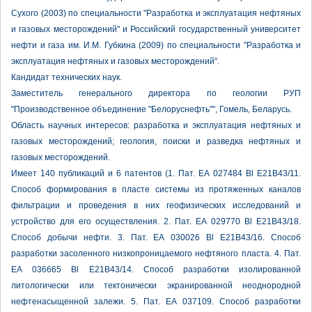
Сухого (2003) по специальности "Разработка и эксплуатация нефтяных
и газовых месторождений" и Российский государственный университет
нефти и газа им. И.М. Губкина (2009) по специальности "Разработка и
эксплуатация нефтяных и газовых месторождений".
Кандидат технических наук.
Заместитель генерального директора по геологии РУП
"Производственное объединение "Белоруснефть"", Гомель, Беларусь.
Область научных интересов: разработка и эксплуатация нефтяных и
газовых месторождений; геология, поиски и разведка нефтяных и
газовых месторождений.
Имеет 140 публикаций и 6 патентов (1. Пат. ЕА 027484 Bl Е21В43/11.
Способ формирования в пласте системы из протяженных каналов
фильтрации и проведения в них геофизических исследований и
устройство для его осуществления. 2. Пат. ЕА 029770 Bl Е21В43/18.
Способ добычи нефти. 3. Пат. ЕА 030026 Bl Е21В43/16. Способ
разработки засоленного низкопроницаемого нефтяного пласта. 4. Пат.
ЕА 036665 Bl Е21В43/14. Способ разработки изолированной
литологически или тектонически экранированной неоднородной
нефтенасыщенной залежи. 5. Пат. ЕА 037109. Способ разработки