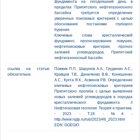
фундамента на сегодняшний день в
пределах Припятского нефтегазоносного
бассейна требуется определение
уверенных поисковых критериев с целью
обоснования постановки глубокого
бурения.
Ключевые слова: кристаллический
фундамент, прогнозирование ловушек,
нефтепоисковые критерии, прогноз
залежей углеводородов, Припятский
нефтегазоносный бассейн.
ссылка на статью
Повжик П.П., Шарунов А.А., Грудинин А.С.,
обязательна
Кравцов Т.В., Даниленко В.В., Конюшенко
А.С., Кухта Я.К., Асвинов Р.В. Определение
ключевых нефтепоисковых критериев
Припятского прогиба с целью выявления
новых залежей углеводородов в породах
кристаллического фундамента //
Нефтегазовая геология. Теория и практика.
- 2023. - Т.18. - №4. -
http://www.ngtp.ru/rub/2023/48_2023.html
EDN: GGEGIO