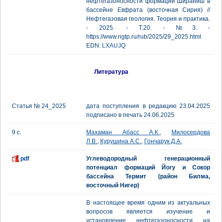
нефтегазоносности формации Шираниш в
бассейне Евфрата (восточная Сирия) //
Нефтегазовая геология. Теория и практика.
- 2025. - Т.20. - №3. -
https://www.ngtp.ru/rub/2025/29_2025.html
EDN:
LXAUJQ
Литература
Статья № 24_2025
дата поступления в редакцию 23.04.2025
подписано в печать 24.06.2025
9 с.
Махаман Абасс А.К.
,
Милосердова
Л.В.
,
Курушина А.С.
,
Гончарук Д.А.
pdf
Углеводородный генерационный
потенциал формаций Йогу и Сокор
бассейна Термит (район Билма,
восточный Нигер)
В настоящее время одним из актуальных
вопросов является изучение и
установление нефтегазоносности на