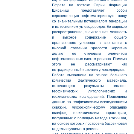
Ефрата на востоке Сирии. Формация
Шираниш представляет собой
верхнемеловую нефтематеринскую толщу
со значительным потенциалом генерации
и вытеснением углеводородов. Ее широкое
распространение, значительная мощность
и высокое содержание общего
органического углерода в сочетании с
высокой степенью зрелости керогена
делают ее ключевым элементом
нефтегазоносных систем региона. Помимо
этого ее рассматривают как
нетрадиционный источник углеводородов.
Работа выполнена на основе большего
количества фактического материала,
включающего результаты геолого-
геофизических, литологических и
геохимических исследований. Приведены
данные по геофизическим исследованиям
скважин, микроскопическому описанию
шлифов, геохимическим параметрам,
полученных с помощью метода Rock-Eval,
на основе которых построена бассейновая
модель изучаемого региона.