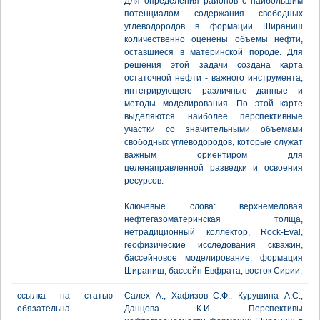
Для определения районов с наибольшим
потенциалом содержания свободных
углеводородов в формации Шираниш
количественно оценены объемы нефти,
оставшиеся в материнской породе. Для
решения этой задачи создана карта
остаточной нефти - важного инструмента,
интегрирующего различные данные и
методы моделирования. По этой карте
выделяются наиболее перспективные
участки со значительными объемами
свободных углеводородов, которые служат
важным ориентиром для
целенаправленной разведки и освоения
ресурсов.
Ключевые слова: верхнемеловая
нефтегазоматеринская толща,
нетрадиционный коллектор, Rock-Eval,
геофизические исследования скважин,
бассейновое моделирование, формация
Шираниш, бассейн Евфрата, восток Сирии.
ссылка на статью
Салех А., Хафизов С.Ф., Курушина А.С.,
обязательна
Данцова К.И. Перспективы