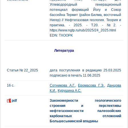
Углеводородный генерационный
потенциал формаций Йогу и Сокор
бассейна Термит (район Билма, восточный
Нигер) // Нефтегазовая геология. Теория и
практика. - 2025. - Т.20. - №2. -
https://www.ngtp.ru/rub/2025/24_2025.html
EDN:
TXOOPK
Литература
Статья № 22_2025
дата поступления в редакцию 25.03.2025
подписано в печать 11.06.2025
16 с.
Сотникова А.Г.
,
Еромасова Г.Э.
,
Данцова
К.И.
,
Курушина А.С.
pdf
Закономерности геологического
строения и перспективы
нефтегазоносности палеозойских
карбонатных отложений
Большесынинской впадины