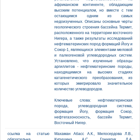
африканском континенте, обладающим
высоким потенциалом, но вместе с тем
остающимся одним из самых
недоизученных. Описаны основные черты
геологического строения бассейна Термит,
расположенного на территории восточного
Нигера, а также результаты исследований
нефтематеринских пород формаций Йогу и
Сокор-1, являющихся элементами меловой
и палеогеновой углеводородных систем.
Установлено, что изученные образцы
аргиллитов - нефтематеринские породы,
находящимися на высоких стадиях
катагенетического преобразования, из
которых эмигрировало значительное
количество углеводородов.
Ключевые слова: нефтематеринская
порода, углеводородная система,
формация Йогу, формация Сокор,
нефтегазоносность, бассейн Термит,
Восточный Нигер.
ссылка на статью
Махаман Абасс А.К., Милосердова Л.В.,
обязательна
Курушина А.С., Гончарук Д.А.