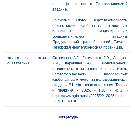
на нефть и газ в Большесынинской
впадине.
Ключевые слова: нефтегазоносность,
палеозойские карбонатные отложения,
бассейновое моделирование,
Большесынинская впадина,
Предуральский краевой прогиб, Тимано-
Печорская нефтегазоносная провинция.
ссылка на статью
Сотникова А.Г., Еромасова Г.Э., Данцова
обязательна
К.И., Курушина А.С. Закономерности
геологического строения и перспективы
нефтегазоносности палеозойских
карбонатных отложений Большесынинской
впадины // Нефтегазовая геология. Теория
и практика. - 2025. - Т.20. - №2. -
https://www.ngtp.ru/rub/2025/22_2025.html
EDN:
HGMTBI
Литература