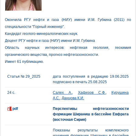
Окончила РГУ нефти и газа (НИУ) имени И.М. Губкина (2011) по
специальности "Горный инженер".
Кандидат геолого-минералогических наук.
Доцент РГУ нефти и газа (НИУ) имени И.М. Губкина
Область научных интересов: нефтяная геология, геохимия
органического вещества, прогноз нефтегазоносности.
Имеет 61 публикацию.
Статья № 29_2025
дата поступления в редакцию 19.06.2025
подписано в печать 25.08.2025
24 с.
Салех А.
,
Хафизов С.Ф.
,
Курушина
А.С.
,
Данцова К.И.
pdf
Перспективы нефтегазоносности
формации Шираниш в бассейне Евфрата
(восточная Сирия)
Показаны результаты комплексного
изучения формации Шираниш в бассейне