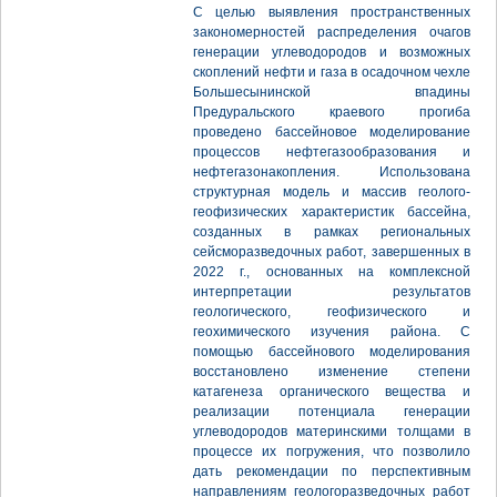
С целью выявления пространственных
закономерностей распределения очагов
генерации углеводородов и возможных
скоплений нефти и газа в осадочном чехле
Большесынинской впадины
Предуральского краевого прогиба
проведено бассейновое моделирование
процессов нефтегазообразования и
нефтегазонакопления. Использована
структурная модель и массив геолого-
геофизических характеристик бассейна,
созданных в рамках региональных
сейсморазведочных работ, завершенных в
2022 г., основанных на комплексной
интерпретации результатов
геологического, геофизического и
геохимического изучения района. С
помощью бассейнового моделирования
восстановлено изменение степени
катагенеза органического вещества и
реализации потенциала генерации
углеводородов материнскими толщами в
процессе их погружения, что позволило
дать рекомендации по перспективным
направлениям геологоразведочных работ