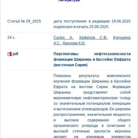
Литература
Статья № 29_2025
дата поступления в редакцию 19.06.2025
подписано в печать 25.08.2025
24 с.
Салех А.
,
Хафизов С.Ф.
,
Курушина
А.С.
,
Данцова К.И.
pdf
Перспективы нефтегазоносности
формации Шираниш в бассейне Евфрата
(восточная Сирия)
Показаны результаты комплексного
изучения формации Шираниш в бассейне
Ефрата на востоке Сирии. Формация
Шираниш представляет собой
верхнемеловую нефтематеринскую толщу
со значительным потенциалом генерации
и вытеснением углеводородов. Ее широкое
распространение, значительная мощность
и высокое содержание общего
органического углерода в сочетании с
высокой степенью зрелости керогена
делают ее ключевым элементом