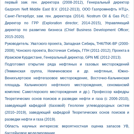
первый зам. ген. директора (2008-2012), Генеральный директор
Gazprom Neft Middle East B.V. (2012-2013), ООО Газпромнефть НТЦ»,
Санкт-Петербург, зам. ген. директора (2014). Nostrum Oil & Gas PLC:
Директор по ГРР (Exploration director; 2014-2015), Управляющий
директор по развитию бизнеса (Chief Business Development Officer;
2015-2020).
Руководитель: Уватского проекта, Западная Сибирь, ТНК/TNK-BP (2000-
2008); Чонского проекта, Восточная Сибирь, ГПН (2011-2012); Проекта в
Иракском Курдистане, Генеральный директор, GPN ME (2012-2013).
Подготовил открытие ряда нефтяных и газовых месторождений
(Тямкинская группа, Немчиновское и др. нефтяные, Южно-
Венихъяртское нефтегазовое месторождение, Восточно-Кальчинская
площадь Кальчинского нефтяного месторождения, сеноманский
комплекс Самотлорского месторождения и др.). Профессор кафедры
Теоретических основ поисков и разведки нефти и газа (с 2006-2010),
заведующий кафедрой (базовой) Геологии углеводородных систем
(2010–2019), заведующий кафедрой Теоретических основ поисков и
разведки нефти и газа (2019).
Область научных интересов: вероятностная оценка запасов УВ,
бассейновое моделирование.