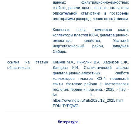
данных фильтрационно-емкостных
свойств, рассчитаны основные показатели
описательной статистики и построены
гистограммы распределения по скважинам.
Ключевые слова: тюменская свита,
коллекторы пластов Ю3-4, фильтрационно-
емкостные свойства, Уватский
нефтегазоносный район, Западная
Сибирь.
ссылка на статью
Комков М.А., Николин В.А., Хафизов С.Ф.,
обязательна
Данцова К.И. Статистический анализ
фильтрационно-емкостных свойств
коллекторов пластов Ю3-4 тюменской
свиты Уватского района // Нефтегазовая
геология. Теория и практика. - 2025. - Т.20. -
№1. -
https://www.ngtp.ru/rub/2025/12_2025.html
EDN:
TYPQWG
Литература