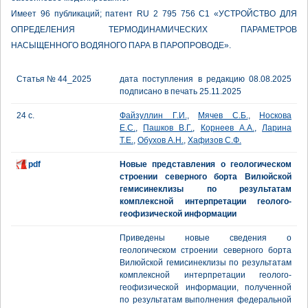
Имеет 96 публикаций; патент RU 2 795 756 C1 «УСТРОЙСТВО ДЛЯ
ОПРЕДЕЛЕНИЯ ТЕРМОДИНАМИЧЕСКИХ ПАРАМЕТРОВ
НАСЫЩЕННОГО ВОДЯНОГО ПАРА В ПАРОПРОВОДЕ».
Статья № 44_2025
дата поступления в редакцию 08.08.2025
подписано в печать 25.11.2025
24 с.
Файзуллин Г.И.
,
Мячев С.Б.
,
Носкова
Е.С.
,
Пашков В.Г.
,
Корнеев А.А.
,
Ларина
Т.Е.
,
Обухов А.Н.
,
Хафизов С.Ф.
pdf
Новые представления о геологическом
строении северного борта Вилюйской
гемисинеклизы по результатам
комплексной интерпретации геолого-
геофизической информации
Приведены новые сведения о
геологическом строении северного борта
Вилюйской гемисинеклизы по результатам
комплексной интерпретации геолого-
геофизической информации, полученной
по результатам выполнения федеральной