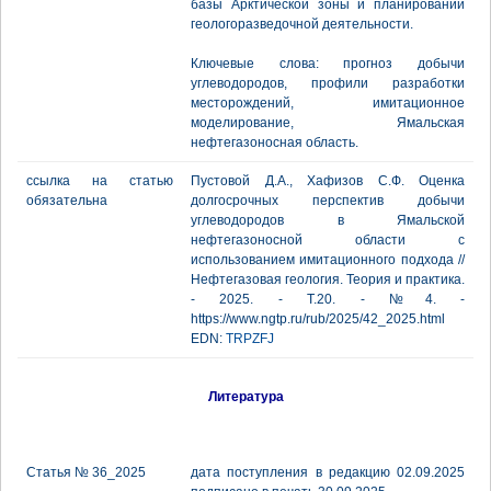
базы Арктической зоны и планировании
геологоразведочной деятельности.
Ключевые слова: прогноз добычи
углеводородов, профили разработки
месторождений, имитационное
моделирование, Ямальская
нефтегазоносная область.
ссылка на статью
Пустовой Д.А., Хафизов С.Ф. Оценка
обязательна
долгосрочных перспектив добычи
углеводородов в Ямальской
нефтегазоносной области с
использованием имитационного подхода //
Нефтегазовая геология. Теория и практика.
- 2025. - Т.20. - №4. -
https://www.ngtp.ru/rub/2025/42_2025.html
EDN:
TRPZFJ
Литература
Статья № 36_2025
дата поступления в редакцию 02.09.2025