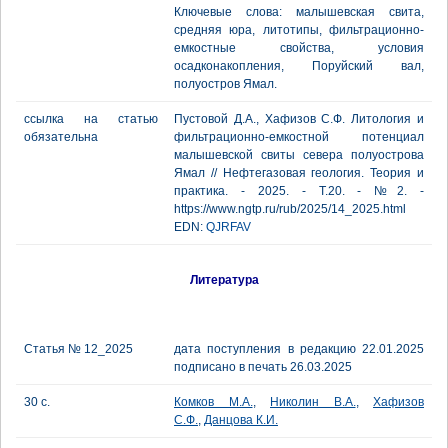
Ключевые слова: малышевская свита,
средняя юра, литотипы, фильтрационно-
емкостные свойства, условия
осадконакопления, Поруйский вал,
полуостров Ямал.
ссылка на статью
Пустовой Д.А., Хафизов С.Ф. Литология и
обязательна
фильтрационно-емкостной потенциал
малышевской свиты севера полуострова
Ямал // Нефтегазовая геология. Теория и
практика. - 2025. - Т.20. - №2. -
https://www.ngtp.ru/rub/2025/14_2025.html
EDN:
QJRFAV
Литература
Статья № 12_2025
дата поступления в редакцию 22.01.2025
подписано в печать 26.03.2025
30 с.
Комков М.А.
,
Николин В.А.
,
Хафизов
С.Ф.
,
Данцова К.И.