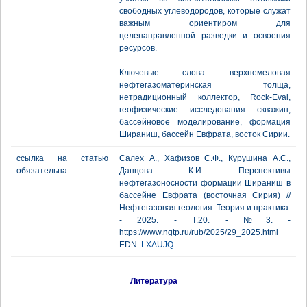
свободных углеводородов, которые служат
важным ориентиром для
целенаправленной разведки и освоения
ресурсов.
Ключевые слова: верхнемеловая
нефтегазоматеринская толща,
нетрадиционный коллектор, Rock-Eval,
геофизические исследования скважин,
бассейновое моделирование, формация
Шираниш, бассейн Евфрата, восток Сирии.
ссылка на статью
Салех А., Хафизов С.Ф., Курушина А.С.,
обязательна
Данцова К.И. Перспективы
нефтегазоносности формации Шираниш в
бассейне Евфрата (восточная Сирия) //
Нефтегазовая геология. Теория и практика.
- 2025. - Т.20. - №3. -
https://www.ngtp.ru/rub/2025/29_2025.html
EDN:
LXAUJQ
Литература