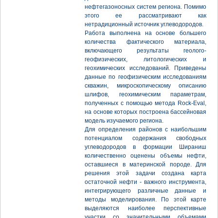
нефтегазоносных систем региона. Помимо
этого ее рассматривают как
нетрадиционный источник углеводородов.
Работа выполнена на основе большего
количества фактического материала,
включающего результаты геолого-
геофизических, литологических и
геохимических исследований. Приведены
данные по геофизическим исследованиям
скважин, микроскопическому описанию
шлифов, геохимическим параметрам,
полученных с помощью метода Rock-Eval,
на основе которых построена бассейновая
модель изучаемого региона.
Для определения районов с наибольшим
потенциалом содержания свободных
углеводородов в формации Шираниш
количественно оценены объемы нефти,
оставшиеся в материнской породе. Для
решения этой задачи создана карта
остаточной нефти - важного инструмента,
интегрирующего различные данные и
методы моделирования. По этой карте
выделяются наиболее перспективные
участки со значительными объемами