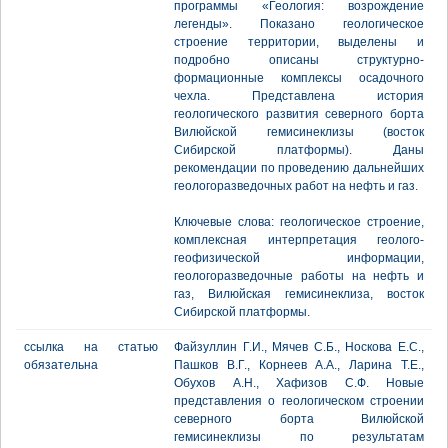
программы «Геология: возрождение
легенды». Показано геологическое
строение территории, выделены и
подробно описаны структурно-
формационные комплексы осадочного
чехла. Представлена история
геологического развития северного борта
Вилюйской гемисинеклизы (восток
Сибирской платформы). Даны
рекомендации по проведению дальнейших
геологоразведочных работ на нефть и газ.
Ключевые слова: геологическое строение,
комплексная интерпретация геолого-
геофизической информации,
геологоразведочные работы на нефть и
газ, Вилюйская гемисинеклиза, восток
Сибирской платформы.
ссылка на статью
Файзуллин Г.И., Мячев С.Б., Носкова Е.С.,
обязательна
Пашков В.Г., Корнеев А.А., Ларина Т.Е.,
Обухов А.Н., Хафизов С.Ф. Новые
представления о геологическом строении
северного борта Вилюйской
гемисинеклизы по результатам