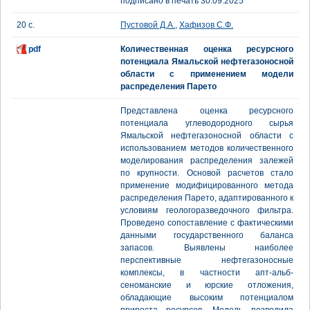
подписано в печать 30.09.2025
20 с.
Пустовой Д.А.
,
Хафизов С.Ф.
pdf
Количественная оценка ресурсного
потенциала Ямальской нефтегазоносной
области с применением модели
распределения Парето
Представлена оценка ресурсного
потенциала углеводородного сырья
Ямальской нефтегазоносной области с
использованием методов количественного
моделирования распределения залежей
по крупности. Основой расчетов стало
применение модифицированного метода
распределения Парето, адаптированного к
условиям геологоразведочного фильтра.
Проведено сопоставление с фактическими
данными государственного баланса
запасов. Выявлены наиболее
перспективные нефтегазоносные
комплексы, в частности апт-альб-
сеноманские и юрские отложения,
обладающие высоким потенциалом