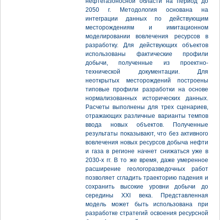
нефтегазоносной области на период до
2050 г. Методология основана на
интеграции данных по действующим
месторождениям и имитационном
моделировании вовлечения ресурсов в
разработку. Для действующих объектов
использованы фактические профили
добычи, полученные из проектно-
технической документации. Для
неоткрытых месторождений построены
типовые профили разработки на основе
нормализованных исторических данных.
Расчеты выполнены для трех сценариев,
отражающих различные варианты темпов
ввода новых объектов. Полученные
результаты показывают, что без активного
вовлечения новых ресурсов добыча нефти
и газа в регионе начнет снижаться уже в
2030-х гг. В то же время, даже умеренное
расширение геологоразведочных работ
позволяет сгладить траекторию падения и
сохранить высокие уровни добычи до
середины XXI века. Представленная
модель может быть использована при
разработке стратегий освоения ресурсной