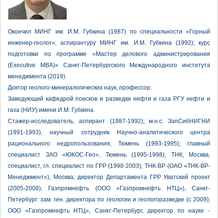
Окончил МИНГ им. И.М. Губкина (1987) по специальности «Горный
инженер-геолог»; аспирантуру МИНГ им. И.М. Губкина (1992); курс
подготовки по программе «Мастер делового администрирования
(Executive MBA)» Санкт-Петербургского Международного института
менеджмента (2019).
Доктор геолого-минералогических наук, профессор.
Заведующий кафедрой поисков и разведки нефти и газа РГУ нефти и
газа (НИУ) имени И.М. Губкина.
Стажер-исследователь, аспирант (1987-1992); м.н.с. ЗапСибНИГНИ
(1991-1993), научный сотрудник Научно-аналитического центра
рационального недропользования, Тюмень (1993-1995); главный
специалист ЗАО «ЮКОС-Гео», Тюмень (1995-1998); ТНК, Москва,
специалист, гл. специалист по ГРР (1998-2003); ТНК-ВР (ОАО «ТНК-ВР-
Менеджмент»), Москва; директор Департамента ГРР Уватский проект
(2005-2008); Газпромнефть (ООО «Газпромнефть НТЦ»), Санкт-
Петербург: зам. ген. директора по геологии и геологоразведке (с 2009);
ООО «Газпромнефть НТЦ», Санкт-Петербург, директор по науке -