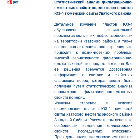
pdf
Статистический анализ фильтрационно-
емкостных свойств коллекторов пластов
Ю3-4 тюменской свиты Уватского района
Детальное изучение пластов Ю3-4
обусловлено значительной
перспективностью их нефтегазоносности
на территории Уватского района, а также
сложностью литологического строения, что
приводит к возникновению проблемы
высокой вариативности фильтрационно-
емкостных свойств пород-коллекторов. Для
её решения требуется достоверная
информация о составе и свойствах
слагающих пород, которая может быть
получена путем статистического анализа
параметров фильтрационно-емкостных
свойств по керну.
Изучены строение и условия
формирования пластов Ю3-4 тюменской
свиты Уватского нефтегазоносного района
Западной Сибири. Рассмотрены основные
особенности изменения коллекторских
свойств исследуемых отложений.
Проведен анализ взаимосвязи имеющихся