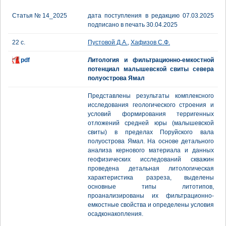
Статья № 14_2025
дата поступления в редакцию 07.03.2025
подписано в печать 30.04.2025
22 с.
Пустовой Д.А.
,
Хафизов С.Ф.
pdf
Литология и фильтрационно-емкостной
потенциал малышевской свиты севера
полуострова Ямал
Представлены результаты комплексного
исследования геологического строения и
условий формирования терригенных
отложений средней юры (малышевской
свиты) в пределах Поруйского вала
полуострова Ямал. На основе детального
анализа кернового материала и данных
геофизических исследований скважин
проведена детальная литологическая
характеристика разреза, выделены
основные типы литотипов,
проанализированы их фильтрационно-
емкостные свойства и определены условия
осадконакопления.