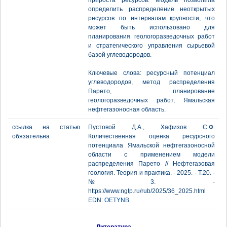
прироста ресурсов. Модель позволила
определить распределение неоткрытых
ресурсов по интервалам крупности, что
может быть использовано для
планирования геологоразведочных работ
и стратегического управления сырьевой
базой углеводородов.
Ключевые слова: ресурсный потенциал
углеводородов, метод распределения
Парето, планирование
геологоразведочных работ, Ямальская
нефтегазоносная область.
ссылка на статью
Пустовой Д.А., Хафизов С.Ф.
обязательна
Количественная оценка ресурсного
потенциала Ямальской нефтегазоносной
области с применением модели
распределения Парето // Нефтегазовая
геология. Теория и практика. - 2025. - Т.20. -
№3. -
https://www.ngtp.ru/rub/2025/36_2025.html
EDN:
OETYNB