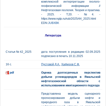
комплексной интерпретации геолого-
геофизической информации //
Нефтегазовая геология. Теория и практика.
- 2025. - Т.20. - №4. -
https://www.ngtp.ru/rub/2025/44_2025.html
EDN:
JUBXBK
Литература
Статья № 42_2025
дата поступления в редакцию 02.09.2025
подписано в печать 10.11.2025
16 с.
Пустовой Д.А.
,
Хафизов С.Ф.
pdf
Оценка долгосрочных перспектив
добычи углеводородов в Ямальской
нефтегазоносной области с
использованием имитационного подхода
Представлена модель сценарного
прогнозирования добычи нефти и
природного газа в Ямальской