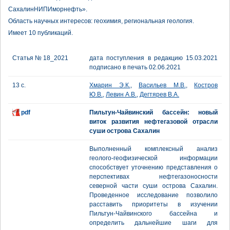
СахалинНИПИморнефть».
Область научных интересов: геохимия, региональная геология.
Имеет 10 публикаций.
Статья № 18_2021
дата поступления в редакцию 15.03.2021
подписано в печать 02.06.2021
13 с.
Хмарин Э.К.
,
Васильев М.В.
,
Костров
Ю.В.
,
Левин А.В.
,
Дегтярев В.А.
pdf
Пильтун-Чайвинский бассейн: новый
виток развития нефтегазовой отрасли
суши острова Сахалин
Выполненный комплексный анализ
геолого-геофизической информации
способствует уточнению представления о
перспективах нефтегазоносности
северной части суши острова Сахалин.
Проведенное исследование позволило
расставить приоритеты в изучении
Пильтун-Чайвинского бассейна и
определить дальнейшие шаги для