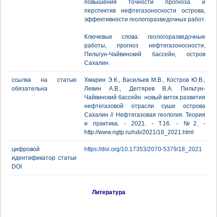
повышения точности прогноза и
перспектив нефтегазоносности острова,
эффективности геологоразведочных работ.
Ключевые слова: геологоразведочные
работы, прогноз нефтегазоносности,
Пильтун-Чайвинский бассейн, остров
Сахалин.
ссылка на статью
Хмарин Э.К., Васильев М.В., Костров Ю.В.,
обязательна
Левин А.В., Дегтярев В.А. Пильтун-
Чайвинский бассейн: новый виток развития
нефтегазовой отрасли суши острова
Сахалин // Нефтегазовая геология. Теория
и практика. - 2021. - Т.16. - №2. -
http://www.ngtp.ru/rub/2021/18_2021.html
цифровой
https://doi.org/10.17353/2070-5379/18_2021
идентификатор статьи
DOI
Литература