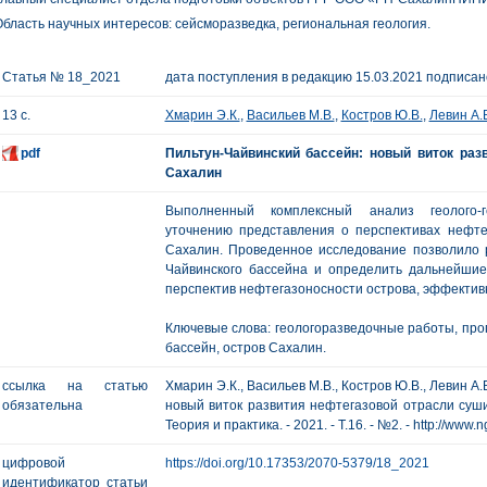
бласть научных интересов: сейсморазведка, региональная геология.
Статья № 18_2021
дата поступления в редакцию 15.03.2021 подписано
13 с.
Хмарин Э.К.
,
Васильев М.В.
,
Костров Ю.В.
,
Левин А.
pdf
Пильтун-Чайвинский бассейн: новый виток раз
Сахалин
Выполненный комплексный анализ геолого-г
уточнению представления о перспективах нефте
Сахалин. Проведенное исследование позволило р
Чайвинского бассейна и определить дальнейши
перспектив нефтегазоносности острова, эффектив
Ключевые слова: геологоразведочные работы, про
бассейн, остров Сахалин.
ссылка на статью
Хмарин Э.К., Васильев М.В., Костров Ю.В., Левин А.
обязательна
новый виток развития нефтегазовой отрасли суши
Теория и практика. - 2021. - Т.16. - №2. - http://www.
цифровой
https://doi.org/10.17353/2070-5379/18_2021
идентификатор статьи