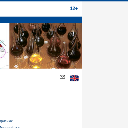
12+
физика".
Иморнефть».