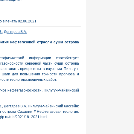
 в печать 02.06.2021
В.
,
Дегтярев В.А.
вития нефтегазовой отрасли суши острова
еофизической информации способствует
газоносности северной части суши острова
асставить приоритеты в изучении Пильтун-
е шаги для повышения точности прогноза и
ности геологоразведочных работ.
гноз нефтегазоносности, Пильтун-Чайвинский
В., Дегтярев В.А. Пильтун-Чайвинский бассейн:
 острова Сахалин // Нефтегазовая геология.
ngtp.ru/rub/2021/18_2021.html