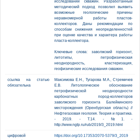
исследований скважин. Разработанный
методический подход позволил выявить
возможные геологические причины
неравномерной работы пластов-
коллекторов. Даны рекомендации по
способам снижения неопределенностей
при оценке качества и характера работы
пласта-коллектора.
Ключевые слова: заволжский горизонт,
литотипы, петрофизическая
неоднородность, кластеризация,
геофизические исследования скважин.
ссылка на статью
Максимова Е.Н., Тугарова М.А., Стремичев
обязательна
Е.В. Литологическое обоснование
петрофизической неоднородности
карбонатных пород-коллекторов
заволжского горизонта Балейкинского
месторождения (Оренбургская область) //
Нефтегазовая геология. Теория и практика.
- 2019. - Т.14. - №1. -
http://www.ngtp.ru/rub/2019/3_2019.html
цифровой
https://doi.org/10.17353/2070-5379/3_2019