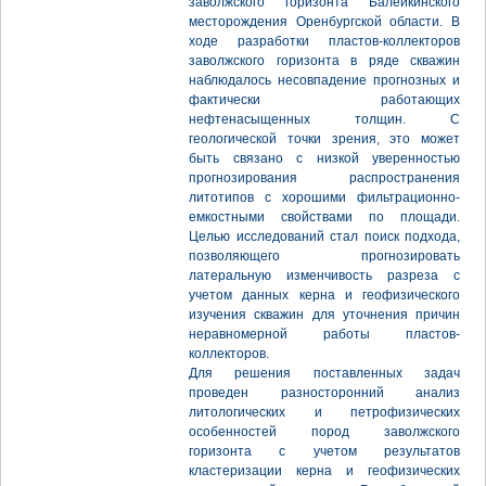
заволжского горизонта Балейкинского
месторождения Оренбургской области. В
ходе разработки пластов-коллекторов
заволжского горизонта в ряде скважин
наблюдалось несовпадение прогнозных и
фактически работающих
нефтенасыщенных толщин. С
геологической точки зрения, это может
быть связано с низкой уверенностью
прогнозирования распространения
литотипов с хорошими фильтрационно-
емкостными свойствами по площади.
Целью исследований стал поиск подхода,
позволяющего прогнозировать
латеральную изменчивость разреза с
учетом данных керна и геофизического
изучения скважин для уточнения причин
неравномерной работы пластов-
коллекторов.
Для решения поставленных задач
проведен разносторонний анализ
литологических и петрофизических
особенностей пород заволжского
горизонта с учетом результатов
кластеризации керна и геофизических