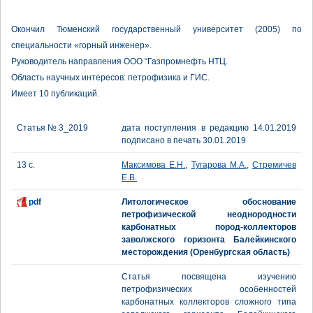
Окончил Тюменский государственный университет (2005) по
специальности «горный инженер».
Руководитель направления ООО “Газпромнефть НТЦ.
Область научных интересов: петрофизика и ГИС.
Имеет 10 публикаций.
Статья № 3_2019
дата поступления в редакцию 14.01.2019
подписано в печать 30.01.2019
13 с.
Максимова Е.Н.
,
Тугарова М.А.
,
Стремичев
Е.В.
pdf
Литологическое обоснование
петрофизической неоднородности
карбонатных пород-коллекторов
заволжского горизонта Балейкинского
месторождения (Оренбургская область)
Статья посвящена изучению
петрофизических особенностей
карбонатных коллекторов сложного типа