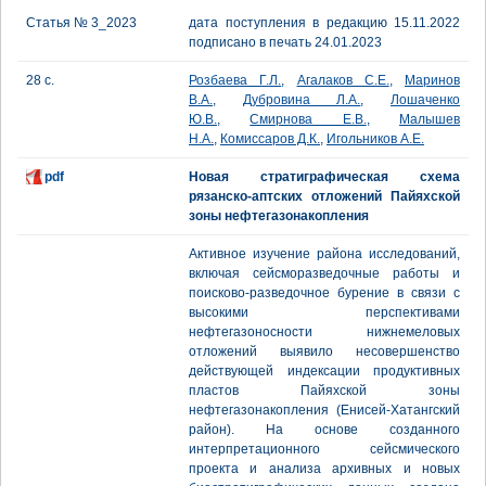
Статья № 3_2023
дата поступления в редакцию 15.11.2022
подписано в печать 24.01.2023
28 с.
Розбаева Г.Л.
,
Агалаков С.Е.
,
Маринов
В.А.
,
Дубровина Л.А.
,
Лошаченко
Ю.В.
,
Смирнова Е.В.
,
Малышев
Н.А.
,
Комиссаров Д.К.
,
Игольников А.Е.
pdf
Новая стратиграфическая схема
рязанско-аптских отложений Пайяхской
зоны нефтегазонакопления
Активное изучение района исследований,
включая сейсморазведочные работы и
поисково-разведочное бурение в связи с
высокими перспективами
нефтегазоносности нижнемеловых
отложений выявило несовершенство
действующей индексации продуктивных
пластов Пайяхской зоны
нефтегазонакопления (Енисей-Хатангский
район). На основе созданного
интерпретационного сейсмического
проекта и анализа архивных и новых