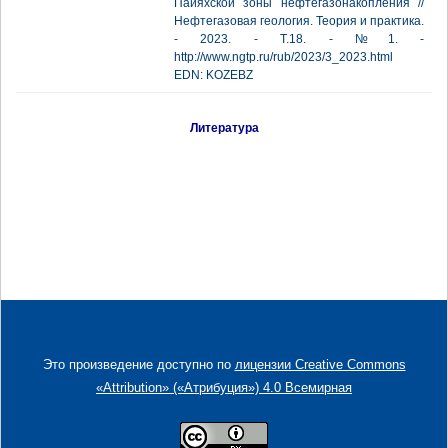
Пайяхской зоны нефтегазонакопления //
Нефтегазовая геология. Теория и практика.
- 2023. - Т.18. - №1. -
http://www.ngtp.ru/rub/2023/3_2023.html
EDN: KOZEBZ
Литература
Это произведение доступно по
лицензии Creative Commons
«Attribution» («Атрибуция») 4.0 Всемирная