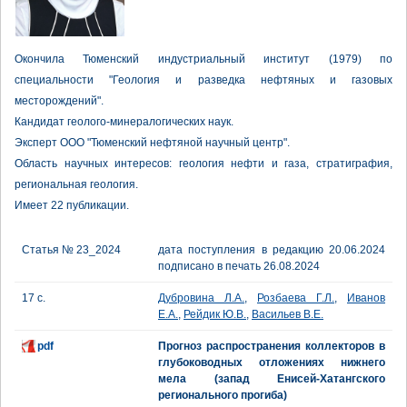
Окончила Тюменский индустриальный институт (1979) по
специальности "Геология и разведка нефтяных и газовых
месторождений".
Кандидат геолого-минералогических наук.
Эксперт ООО "Тюменский нефтяной научный центр".
Область научных интересов: геология нефти и газа, стратиграфия,
региональная геология.
Имеет 22 публикации.
Статья № 23_2024
дата поступления в редакцию 20.06.2024
подписано в печать 26.08.2024
17 с.
Дубровина Л.А.
,
Розбаева Г.Л.
,
Иванов
Е.А.
,
Рейдик Ю.В.
,
Васильев В.Е.
pdf
Прогноз распространения коллекторов в
глубоководных отложениях нижнего
мела (запад Енисей-Хатангского
регионального прогиба)