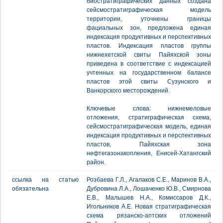
биостратиграфических данных создана
сейсмостратиграфическая модель
территории, уточнены границы
фациальных зон, предложена единая
индексация продуктивных и перспективных
пластов. Индексация пластов группы
нижнехетской свиты Пайяхской зоны
приведена в соответствие с индексацией
учтенных на государственном балансе
пластов этой свиты Сузунского и
Ванкорского месторождений.
Ключевые слова: нижнемеловые
отложения, стратиграфическая схема,
сейсмостратиграфическая модель, единая
индексация продуктивных и перспективных
пластов, Пайяхская зона
нефтегазонакопления, Енисей-Хатангский
район.
ссылка на статью
Розбаева Г.Л., Агалаков С.Е., Маринов В.А.,
обязательна
Дубровина Л.А., Лошаченко Ю.В., Смирнова
Е.В., Малышев Н.А., Комиссаров Д.К.,
Игольников А.Е. Новая стратиграфическая
схема рязанско-аптских отложений