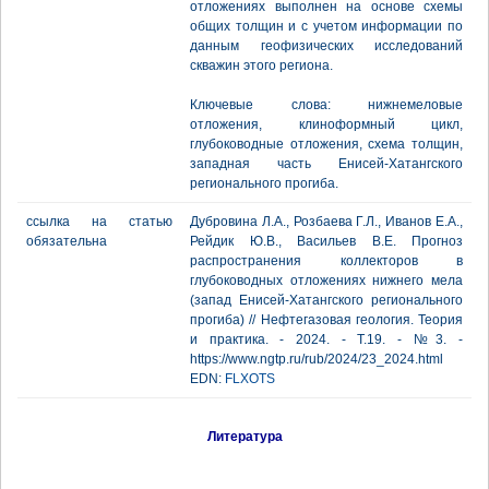
отложениях выполнен на основе схемы
общих толщин и с учетом информации по
данным геофизических исследований
скважин этого региона.
Ключевые слова: нижнемеловые
отложения, клиноформный цикл,
глубоководные отложения, схема толщин,
западная часть Енисей-Хатангского
регионального прогиба.
ссылка на статью
Дубровина Л.А., Розбаева Г.Л., Иванов Е.А.,
обязательна
Рейдик Ю.В., Васильев В.Е. Прогноз
распространения коллекторов в
глубоководных отложениях нижнего мела
(запад Енисей-Хатангского регионального
прогиба) // Нефтегазовая геология. Теория
и практика. - 2024. - Т.19. - №3. -
https://www.ngtp.ru/rub/2024/23_2024.html
EDN:
FLXOTS
Литература