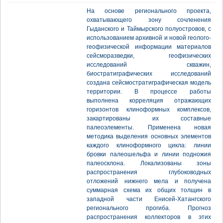
На основе регионального проекта,
охватывающего зону сочленения
Гыданского и Таймырского полуостровов, с
использованием архивной и новой геолого-
геофизической информации материалов
сейсморазведки, геофизических
исследований скважин,
биостратиграфических исследований
создана сейсмостратиграфическая модель
территории. В процессе работы
выполнена корреляция отражающих
горизонтов клиноформных комплексов,
закартированы их составные
палеоэлементы. Применена новая
методика выделения основных элементов
каждого клиноформного цикла: линии
бровки палеошельфа и линии подножия
палеосклона. Локализованы зоны
распространения глубоководных
отложений нижнего мела и получена
суммарная схема их общих толщин в
западной части Енисей-Хатангского
регионального прогиба. Прогноз
распространения коллекторов в этих