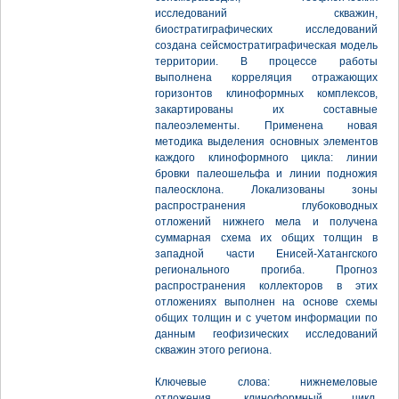
исследований скважин,
биостратиграфических исследований
создана сейсмостратиграфическая модель
территории. В процессе работы
выполнена корреляция отражающих
горизонтов клиноформных комплексов,
закартированы их составные
палеоэлементы. Применена новая
методика выделения основных элементов
каждого клиноформного цикла: линии
бровки палеошельфа и линии подножия
палеосклона. Локализованы зоны
распространения глубоководных
отложений нижнего мела и получена
суммарная схема их общих толщин в
западной части Енисей-Хатангского
регионального прогиба. Прогноз
распространения коллекторов в этих
отложениях выполнен на основе схемы
общих толщин и с учетом информации по
данным геофизических исследований
скважин этого региона.
Ключевые слова: нижнемеловые
отложения, клиноформный цикл,