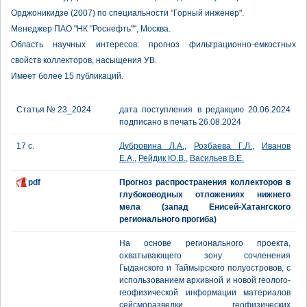
Орджоникидзе (2007) по специальности "Горный инженер".
Менеджер ПАО "НК "Роснефть"", Москва.
Область научных интересов: прогноз фильтрационно-емкостных
свойств коллекторов, насыщения УВ.
Имеет более 15 публикаций.
Статья № 23_2024
дата поступления в редакцию 20.06.2024
подписано в печать 26.08.2024
17 с.
Дубровина Л.А.
,
Розбаева Г.Л.
,
Иванов
Е.А.
,
Рейдик Ю.В.
,
Васильев В.Е.
pdf
Прогноз распространения коллекторов в
глубоководных отложениях нижнего
мела (запад Енисей-Хатангского
регионального прогиба)
На основе регионального проекта,
охватывающего зону сочленения
Гыданского и Таймырского полуостровов, с
использованием архивной и новой геолого-
геофизической информации материалов
сейсморазведки, геофизических