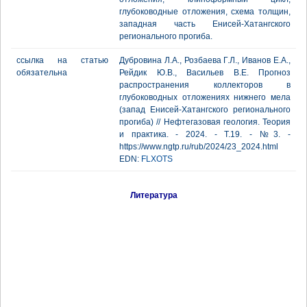
глубоководные отложения, схема толщин,
западная часть Енисей-Хатангского
регионального прогиба.
ссылка на статью
Дубровина Л.А., Розбаева Г.Л., Иванов Е.А.,
обязательна
Рейдик Ю.В., Васильев В.Е. Прогноз
распространения коллекторов в
глубоководных отложениях нижнего мела
(запад Енисей-Хатангского регионального
прогиба) // Нефтегазовая геология. Теория
и практика. - 2024. - Т.19. - №3. -
https://www.ngtp.ru/rub/2024/23_2024.html
EDN:
FLXOTS
Литература