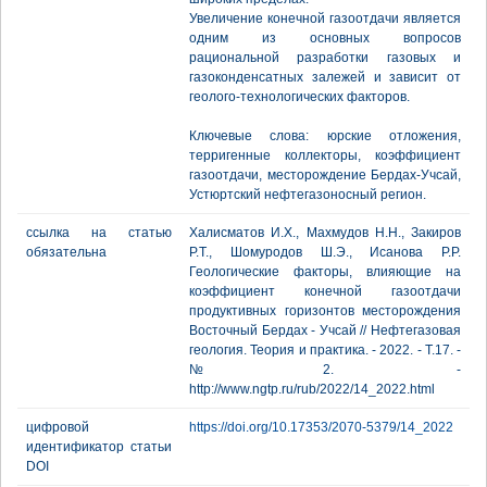
Увеличение конечной газоотдачи является
одним из основных вопросов
рациональной разработки газовых и
газоконденсатных залежей и зависит от
геолого-технологических факторов.
Ключевые слова: юрские отложения,
терригенные коллекторы, коэффициент
газоотдачи, месторождение Бердах-Учсай,
Устюртский нефтегазоносный регион.
ссылка на статью
Халисматов И.Х., Махмудов Н.Н., Закиров
обязательна
Р.Т., Шомуродов Ш.Э., Исанова Р.Р.
Геологические факторы, влияющие на
коэффициент конечной газоотдачи
продуктивных горизонтов месторождения
Восточный Бердах - Учсай // Нефтегазовая
геология. Теория и практика. - 2022. - Т.17. -
№2. -
http://www.ngtp.ru/rub/2022/14_2022.html
цифровой
https://doi.org/10.17353/2070-5379/14_2022
идентификатор статьи
DOI