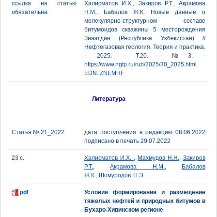
ссылка на статью
Халисматов И.Х., Закиров Р.Т., Акрамова
обязательна
Н.М., Бабалов Ж.К. Новые данные о
молекулярно-структурном составе
битумоидов скважины 5 месторождения
Зиаэтдин (Республика Узбекистан) //
Нефтегазовая геология. Теория и практика.
- 2025. - Т.20. - №3. -
https://www.ngtp.ru/rub/2025/30_2025.html
EDN:
ZNEMHF
Литература
Статья № 21_2022
дата поступления в редакцию 08.06.2022
подписано в печать 29.07.2022
23 с.
Халисматов И.Х.
,
Махмудов Н.Н.
,
Закиров
Р.Т.
,
Акрамова Н.М.
,
Бабалов
Ж.К.
,
Шомуродов Ш.Э.
pdf
Условия формирования и размещение
тяжелых нефтей и природных битумов в
Бухаро-Хивинском регионе