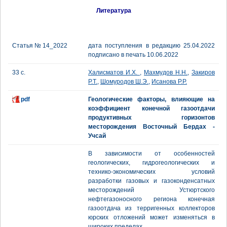
Литература
Статья № 14_2022
дата поступления в редакцию 25.04.2022
подписано в печать 10.06.2022
33 с.
Халисматов И.Х.
,
Махмудов Н.Н.
,
Закиров
Р.Т.
,
Шомуродов Ш.Э.
,
Исанова Р.Р.
pdf
Геологические факторы, влияющие на
коэффициент конечной газоотдачи
продуктивных горизонтов
месторождения Восточный Бердах -
Учсай
В зависимости от особенностей
геологических, гидрогеологических и
технико-экономических условий
разработки газовых и газоконденсатных
месторождений Устюртского
нефтегазоносного региона конечная
газоотдача из терригенных коллекторов
юрских отложений может изменяться в
широких пределах.