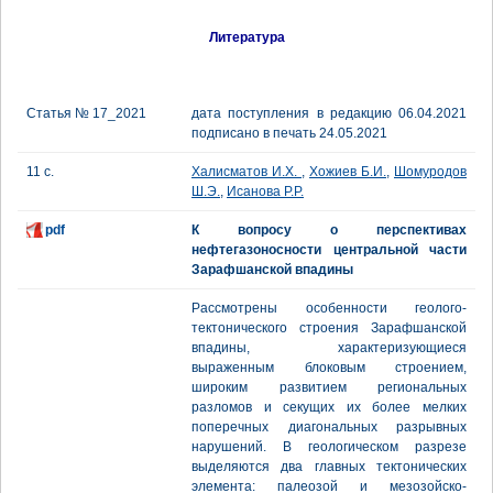
Литература
Статья № 17_2021
дата поступления в редакцию 06.04.2021
подписано в печать 24.05.2021
11 с.
Халисматов И.Х.
,
Хожиев Б.И.
,
Шомуродов
Ш.Э.
,
Исанова Р.Р.
pdf
К вопросу о перспективах
нефтегазоносности центральной части
Зарафшанской впадины
Рассмотрены особенности геолого-
тектонического строения Зарафшанской
впадины, характеризующиеся
выраженным блоковым строением,
широким развитием региональных
разломов и секущих их более мелких
поперечных диагональных разрывных
нарушений. В геологическом разрезе
выделяются два главных тектонических
элемента: палеозой и мезозойско-