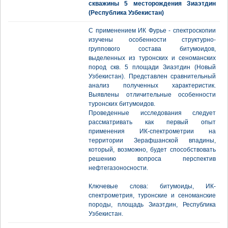
скважины 5 месторождения Зиаэтдин
(Республика Узбекистан)
С применением ИК Фурье - спектроскопии
изучены особенности структурно-
группового состава битумоидов,
выделенных из туронских и сеноманских
пород скв. 5 площади Зиаэтдин (Новый
Узбекистан). Представлен сравнительный
анализ полученных характеристик.
Выявлены отличительные особенности
туронских битумоидов.
Проведенные исследования следует
рассматривать как первый опыт
применения ИК-спектрометрии на
территории Зерафшанской впадины,
который, возможно, будет способствовать
решению вопроса перспектив
нефтегазоносности.
Ключевые слова: битумоиды, ИК-
спектрометрия, туронские и сеноманские
породы, площадь Зиаэтдин, Республика
Узбекистан.