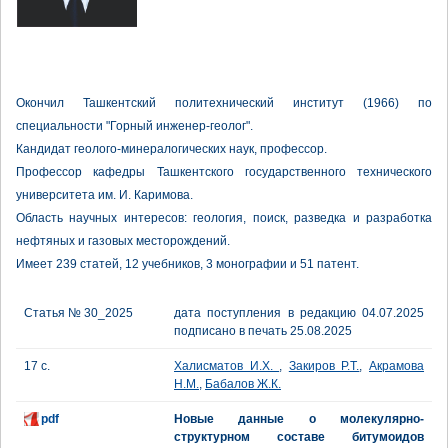
Окончил Ташкентский политехнический институт (1966) по
специальности "Горный инженер-геолог".
Кандидат геолого-минералогических наук, профессор.
Профессор кафедры Ташкентского государственного технического
университета им. И. Каримова.
Область научных интересов: геология, поиск, разведка и разработка
нефтяных и газовых месторождений.
Имеет 239 статей, 12 учебников, 3 монографии и 51 патент.
Статья № 30_2025
дата поступления в редакцию 04.07.2025
подписано в печать 25.08.2025
17 с.
Халисматов И.Х.
,
Закиров Р.Т.
,
Акрамова
Н.М.
,
Бабалов Ж.К.
pdf
Новые данные о молекулярно-
структурном составе битумоидов