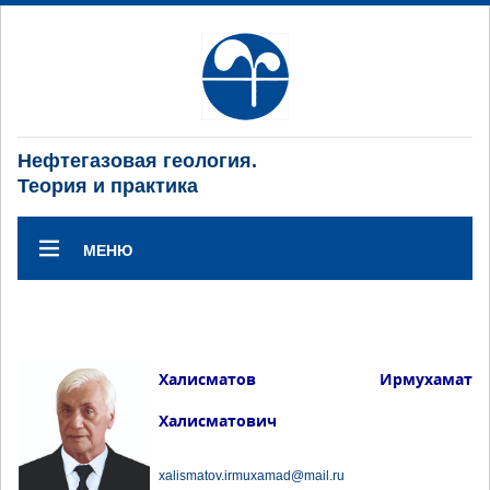
Нефтегазовая геология.
Теория и практика
МЕНЮ
Халисматов Ирмухамат
Халисматович
xalismatov.irmuxаmad@mail.ru