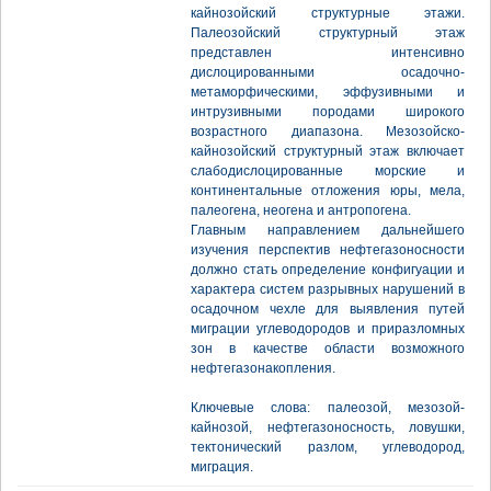
кайнозойский структурные этажи.
Палеозойский структурный этаж
представлен интенсивно
дислоцированными осадочно-
метаморфическими, эффузивными и
интрузивными породами широкого
возрастного диапазона. Мезозойско-
кайнозойский структурный этаж включает
слабодислоцированные морские и
континентальные отложения юры, мела,
палеогена, неогена и антропогена.
Главным направлением дальнейшего
изучения перспектив нефтегазоносности
должно стать определение конфигуации и
характера систем разрывных нарушений в
осадочном чехле для выявления путей
миграции углеводородов и приразломных
зон в качестве области возможного
нефтегазонакопления.
Ключевые слова: палеозой, мезозой-
кайнозой, нефтегазоносность, ловушки,
тектонический разлом, углеводород,
миграция.