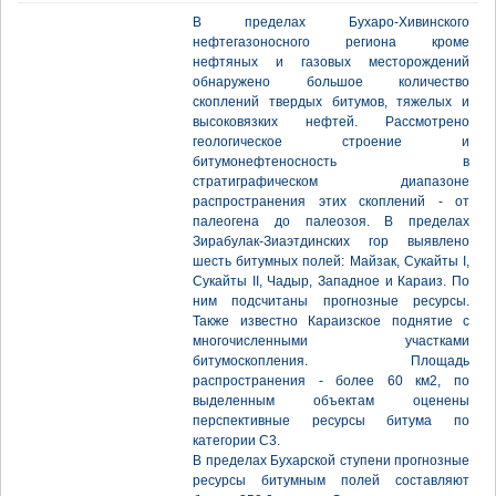
В пределах Бухаро-Хивинского
нефтегазоносного региона кроме
нефтяных и газовых месторождений
обнаружено большое количество
скоплений твердых битумов, тяжелых и
высоковязких нефтей. Рассмотрено
геологическое строение и
битумонефтеносность в
стратиграфическом диапазоне
распространения этих скоплений - от
палеогена до палеозоя. В пределах
Зирабулак-Зиаэтдинских гор выявлено
шесть битумных полей: Майзак, Сукайты I,
Сукайты II, Чадыр, Западное и Караиз. По
ним подсчитаны прогнозные ресурсы.
Также известно Караизское поднятие с
многочисленными участками
битумоскопления. Площадь
распространения - более 60 км2, по
выделенным объектам оценены
перспективные ресурсы битума по
категории С3.
В пределах Бухарской ступени прогнозные
ресурсы битумным полей составляют