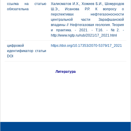
ссылка на статью
Халисматов И.Х., Хожиев Б.И., Шомуродов
обязательна
Ш.Э., Исанова Р.Р. К вопросу о
перспективах нефтегазоносности
центральной части Зарафшанской
впадины // Нефтегазовая геология. Теория
и практика. - 2021. - Т.16. - №2. -
http://www.ngtp.ru/rub/2021/17_2021.html
цифровой
https://doi.org/10.17353/2070-5379/17_2021
идентификатор статьи
DOI
Литература