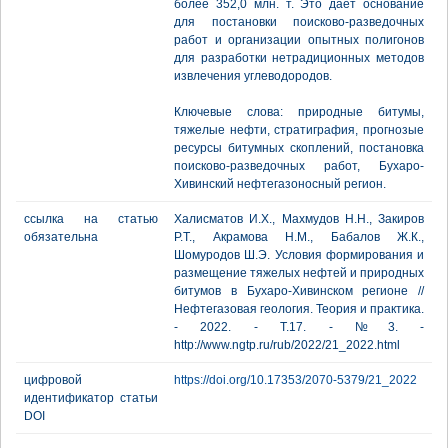
более 352,0 млн. т. Это дает основание
для постановки поисково-разведочных
работ и организации опытных полигонов
для разработки нетрадиционных методов
извлечения углеводородов.
Ключевые слова: природные битумы,
тяжелые нефти, стратиграфия, прогнозые
ресурсы битумных скоплений, постановка
поисково-разведочных работ, Бухаро-
Хивинский нефтегазоносный регион.
ссылка на статью
Халисматов И.Х., Махмудов Н.Н., Закиров
обязательна
Р.Т., Акрамова Н.М., Бабалов Ж.К.,
Шомуродов Ш.Э. Условия формирования и
размещение тяжелых нефтей и природных
битумов в Бухаро-Хивинском регионе //
Нефтегазовая геология. Теория и практика.
- 2022. - Т.17. - №3. -
http://www.ngtp.ru/rub/2022/21_2022.html
цифровой
https://doi.org/10.17353/2070-5379/21_2022
идентификатор статьи
DOI