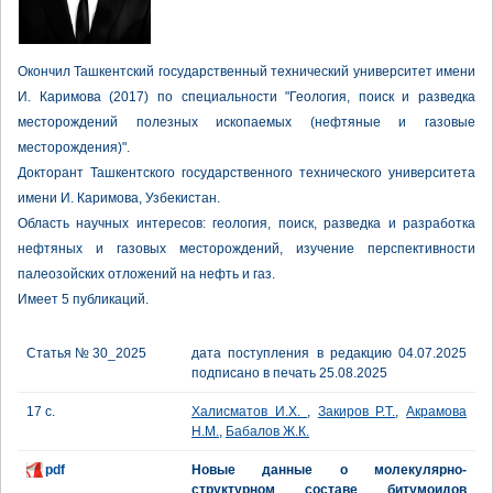
Окончил Ташкентский государственный технический университет имени
И. Каримова (2017) по специальности "Геология, поиск и разведка
месторождений полезных ископаемых (нефтяные и газовые
месторождения)".
Докторант Ташкентского государственного технического университета
имени И. Каримова, Узбекистан.
Область научных интересов: геология, поиск, разведка и разработка
нефтяных и газовых месторождений, изучение перспективности
палеозойских отложений на нефть и газ.
Имеет 5 публикаций.
Статья № 30_2025
дата поступления в редакцию 04.07.2025
подписано в печать 25.08.2025
17 с.
Халисматов И.Х.
,
Закиров Р.Т.
,
Акрамова
Н.М.
,
Бабалов Ж.К.
pdf
Новые данные о молекулярно-
структурном составе битумоидов