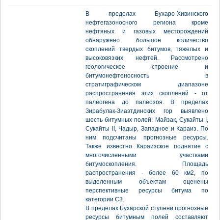
В пределах Бухаро-Хивинского
нефтегазоносного региона кроме
нефтяных и газовых месторождений
обнаружено большое количество
скоплений твердых битумов, тяжелых и
высоковязких нефтей. Рассмотрено
геологическое строение и
битумонефтеносность в
стратиграфическом диапазоне
распространения этих скоплений - от
палеогена до палеозоя. В пределах
Зирабулак-Зиаэтдинских гор выявлено
шесть битумных полей: Майзак, Сукайты I,
Сукайты II, Чадыр, Западное и Караиз. По
ним подсчитаны прогнозные ресурсы.
Также известно Караизское поднятие с
многочисленными участками
битумоскопления. Площадь
распространения - более 60 км2, по
выделенным объектам оценены
перспективные ресурсы битума по
категории С3.
В пределах Бухарской ступени прогнозные
ресурсы битумным полей составляют