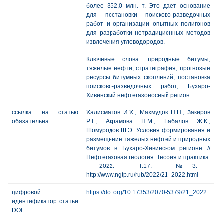
более 352,0 млн. т. Это дает основание
для постановки поисково-разведочных
работ и организации опытных полигонов
для разработки нетрадиционных методов
извлечения углеводородов.
Ключевые слова: природные битумы,
тяжелые нефти, стратиграфия, прогнозые
ресурсы битумных скоплений, постановка
поисково-разведочных работ, Бухаро-
Хивинский нефтегазоносный регион.
ссылка на статью
Халисматов И.Х., Махмудов Н.Н., Закиров
обязательна
Р.Т., Акрамова Н.М., Бабалов Ж.К.,
Шомуродов Ш.Э. Условия формирования и
размещение тяжелых нефтей и природных
битумов в Бухаро-Хивинском регионе //
Нефтегазовая геология. Теория и практика.
- 2022. - Т.17. - №3. -
http://www.ngtp.ru/rub/2022/21_2022.html
цифровой
https://doi.org/10.17353/2070-5379/21_2022
идентификатор статьи
DOI