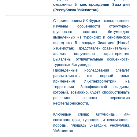
скважины 5 месторождения Зиаэтдин
(Республика Узбекистан)
С применением ИК Фурье - спектроскопии
изучены особенности структурно-
группового состава битумоидов,
выделенных из туронских и сеноманских
пород скв. 5 площади Зиаэтдин (Новый
Узбекистан). Представлен сравнительный
анализ полученных характеристик.
Выявлены отличительные особенности
туронских битумоидов.
Проведенные исследования следует
рассматривать как первый опыт
применения ИК-спектрометрии на
территории Зерафшанской впадины,
который, возможно, будет способствовать
решению вопроса перспектив
нефтегазоносности.
Ключевые слова: битумоиды, ИК-
спектрометрия, туронские и сеноманские
породы, площадь Зиаэтдин, Республика
Узбекистан.