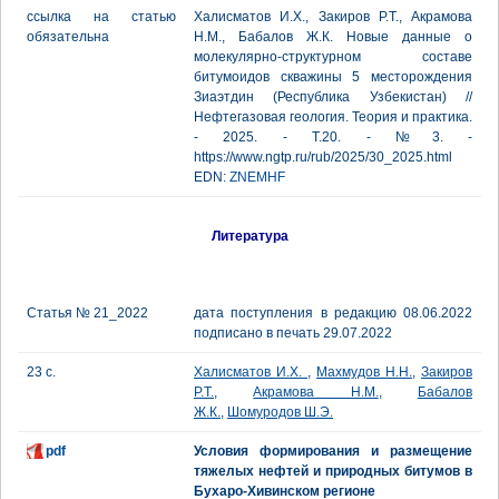
ссылка на статью
Халисматов И.Х., Закиров Р.Т., Акрамова
обязательна
Н.М., Бабалов Ж.К. Новые данные о
молекулярно-структурном составе
битумоидов скважины 5 месторождения
Зиаэтдин (Республика Узбекистан) //
Нефтегазовая геология. Теория и практика.
- 2025. - Т.20. - №3. -
https://www.ngtp.ru/rub/2025/30_2025.html
EDN:
ZNEMHF
Литература
Статья № 21_2022
дата поступления в редакцию 08.06.2022
подписано в печать 29.07.2022
23 с.
Халисматов И.Х.
,
Махмудов Н.Н.
,
Закиров
Р.Т.
,
Акрамова Н.М.
,
Бабалов
Ж.К.
,
Шомуродов Ш.Э.
pdf
Условия формирования и размещение
тяжелых нефтей и природных битумов в
Бухаро-Хивинском регионе