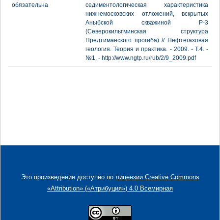
обязательна
седиментологическая характеристика
нижнемосковских отложений, вскрытых
Аныбской скважиной Р-3
(Cеверокильтминская структура
Предтиманского прогиба) // Нефтегазовая
геология. Теория и практика. - 2009. - Т.4. -
№1. - http://www.ngtp.ru/rub/2/9_2009.pdf
Это произведение доступно по
лицензии Creative Commons
«Attribution» («Атрибуция») 4.0 Всемирная