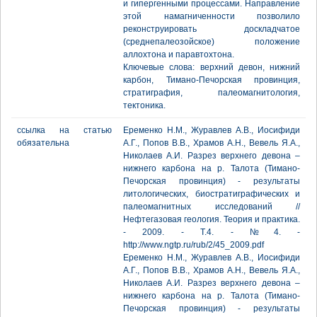
и гипергенными процессами. Направление
этой намагниченности позволило
реконструировать доскладчатое
(среднепалеозойское) положение
аллохтона и паравтохтона.
Ключевые слова: верхний девон, нижний
карбон, Тимано-Печорская провинция,
стратиграфия, палеомагнитология,
тектоника.
ссылка на статью
Еременко Н.М., Журавлев А.В., Иосифиди
обязательна
А.Г., Попов В.В., Храмов А.Н., Вевель Я.А.,
Николаев А.И. Разрез верхнего девона –
нижнего карбона на р. Талота (Тимано-
Печорская провинция) - результаты
литологических, биостратиграфических и
палеомагнитных исследований //
Нефтегазовая геология. Теория и практика.
- 2009. - Т.4. - №4. -
http://www.ngtp.ru/rub/2/45_2009.pdf
Еременко Н.М., Журавлев А.В., Иосифиди
А.Г., Попов В.В., Храмов А.Н., Вевель Я.А.,
Николаев А.И. Разрез верхнего девона –
нижнего карбона на р. Талота (Тимано-
Печорская провинция) - результаты