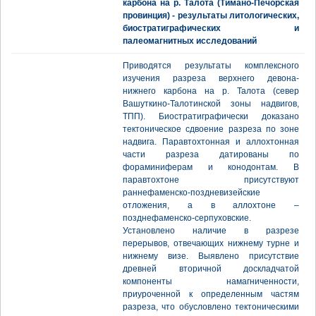
карбона на р. Талота (Тимано-Печорская
провинция) - результаты литологических,
биостратиграфических и
палеомагнитных исследований
Приводятся результаты комплексного
изучения разреза верхнего девона-
нижнего карбона на р. Талота (север
Вашуткино-Талотинской зоны надвигов,
ТПП). Биостратиграфически доказано
тектоническое сдвоение разреза по зоне
надвига. Паравтохтонная и аллохтонная
части разреза датированы по
фораминиферам и конодонтам. В
паравтохтоне присутствуют
раннефаменско-поздневизейские
отложения, а в аллохтоне –
позднефаменско-серпуховские.
Установлено наличие в разрезе
перерывов, отвечающих нижнему турне и
нижнему визе. Выявлено присутствие
древней вторичной доскладчатой
компоненты намагниченности,
приуроченной к определенным частям
разреза, что обусловлено тектоническими