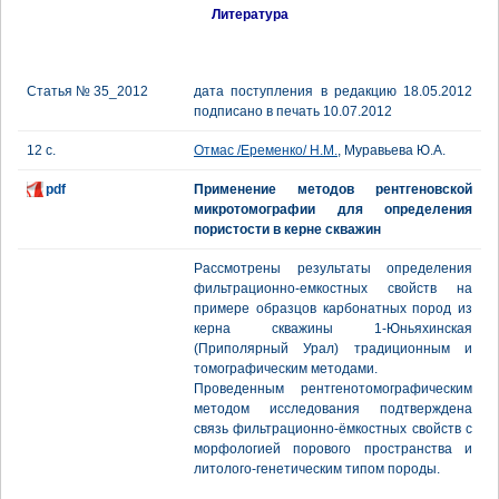
Литература
Статья № 35_2012
дата поступления в редакцию 18.05.2012
подписано в печать 10.07.2012
12 с.
Отмас /Еременко/ Н.М.
, Муравьева Ю.А.
pdf
Применение методов рентгеновской
микротомографии для определения
пористости в керне скважин
Рассмотрены результаты определения
фильтрационно-емкостных свойств на
примере образцов карбонатных пород из
керна скважины 1-Юньяхинская
(Приполярный Урал) традиционным и
томографическим методами.
Проведенным рентгенотомографическим
методом исследования подтверждена
связь фильтрационно-ёмкостных свойств с
морфологией порового пространства и
литолого-генетическим типом породы.