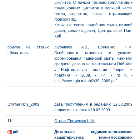
циклитов. С пачкой песчано-аргиллитовых
градационных циклитов в верхней части
свиты, вероятно, связан отражающий
горизонт III1.
Ключевые слова: падейская свита, нижний
девон, средний девон, Центральный Пай-
Хой.
ссылка на статью
Журавлёв А.В., Еременко Н.М.
обязательна
Особенности строения и условия
формирования падейской свиты нижнего-
среднего девона на центральном Пай-Хое
// Нефтегазовая геология. Теория и
практика. - 2009. - Т.4. - №4. -
http://www.ngtp.ru/rub/2/39_2009.pdf
Статья № 9_2009
дата поступления в редакцию 12.03.2009
подписано в печать 18.03.2009
11 с.
Отмас /Еременко/ Н.М.
pdf
Детальная седиментологическая
характеристика нижнемосковских