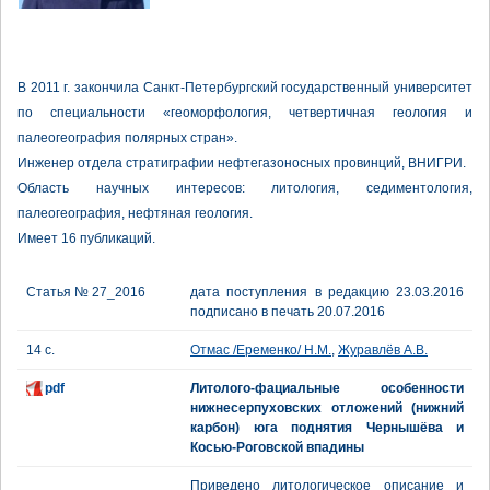
В 2011 г. закончила Санкт-Петербургский государственный университет
по специальности «геоморфология, четвертичная геология и
палеогеография полярных стран».
Инженер отдела стратиграфии нефтегазоносных провинций, ВНИГРИ.
Область научных интересов: литология, седиментология,
палеогеография, нефтяная геология.
Имеет 16 публикаций.
Статья № 27_2016
дата поступления в редакцию 23.03.2016
подписано в печать 20.07.2016
14 с.
Отмас /Еременко/ Н.М.
,
Журавлёв А.В.
pdf
Литолого-фациальные особенности
нижнесерпуховских отложений (нижний
карбон) юга поднятия Чернышёва и
Косью-Роговской впадины
Приведено литологическое описание и