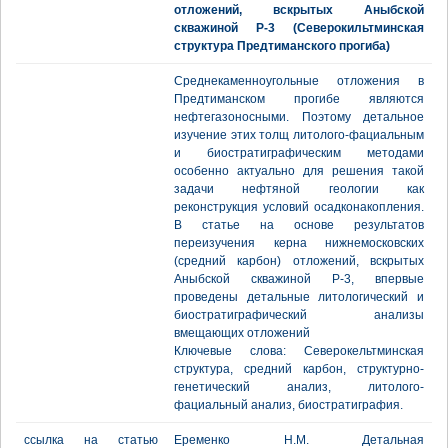
отложений, вскрытых Аныбской
скважиной Р-3 (Cеверокильтминская
структура Предтиманского прогиба)
Среднекаменноугольные отложения в
Предтиманском прогибе являются
нефтегазоносными. Поэтому детальное
изучение этих толщ литолого-фациальным
и биостратиграфическим методами
особенно актуально для решения такой
задачи нефтяной геологии как
реконструкция условий осадконакопления.
В статье на основе результатов
переизучения керна нижнемосковских
(средний карбон) отложений, вскрытых
Аныбской скважиной Р-3, впервые
проведены детальные литологический и
биостратиграфический анализы
вмещающих отложений
Ключевые слова: Северокельтминская
структура, средний карбон, структурно-
генетический анализ, литолого-
фациальный анализ, биостратиграфия.
ссылка на статью
Еременко Н.М. Детальная