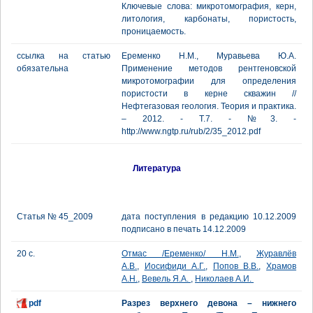
Ключевые слова: микротомография, керн,
литология, карбонаты, пористость,
проницаемость.
ссылка на статью
Еременко Н.М., Муравьева Ю.А.
обязательна
Применение методов рентгеновской
микротомографии для определения
пористости в керне скважин //
Нефтегазовая геология. Теория и практика.
– 2012. - Т.7. - №3. -
http://www.ngtp.ru/rub/2/35_2012.pdf
Литература
Статья № 45_2009
дата поступления в редакцию 10.12.2009
подписано в печать 14.12.2009
20 с.
Отмас /Еременко/ Н.М.
,
Журавлёв
А.В.
,
Иосифиди А.Г.
,
Попов В.В.
,
Храмов
А.Н.
,
Вевель Я.А.
,
Николаев А.И.
pdf
Разрез верхнего девона – нижнего