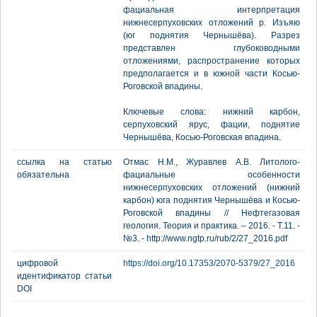
фациальная интерпретация
нижнесерпуховских отложений р. Изъяю
(юг поднятия Чернышёва). Разрез
представлен глубоководными
отложениями, распространение которых
предполагается и в южной части Косью-
Роговской впадины.
Ключевые слова: нижний карбон,
серпуховский ярус, фации, поднятие
Чернышёва, Косью-Роговская впадина.
ссылка на статью
Отмас Н.М., Журавлев А.В. Литолого-
обязательна
фациальные особенности
нижнесерпуховских отложений (нижний
карбон) юга поднятия Чернышёва и Косью-
Роговской впадины // Нефтегазовая
геология. Теория и практика. – 2016. - Т.11. -
№3. - http://www.ngtp.ru/rub/2/27_2016.pdf
цифровой
https://doi.org/10.17353/2070-5379/27_2016
идентификатор статьи
DOI