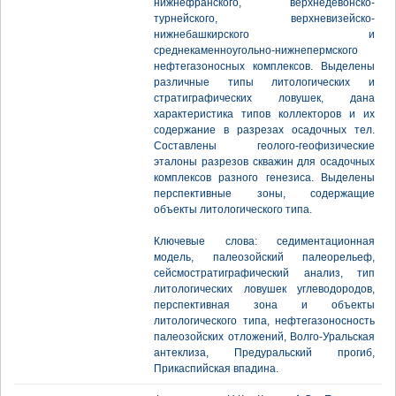
нижнефранского, верхнедевонско-
турнейского, верхневизейско-
нижнебашкирского и
среднекаменноугольно-нижнепермского
нефтегазоносных комплексов. Выделены
различные типы литологических и
стратиграфических ловушек, дана
характеристика типов коллекторов и их
содержание в разрезах осадочных тел.
Составлены геолого-геофизические
эталоны разрезов скважин для осадочных
комплексов разного генезиса. Выделены
перспективные зоны, содержащие
объекты литологического типа.
Ключевые слова: седиментационная
модель, палеозойский палеорельеф,
сейсмостратиграфический анализ, тип
литологических ловушек углеводородов,
перспективная зона и объекты
литологического типа, нефтегазоносность
палеозойских отложений, Волго-Уральская
антеклиза, Предуральский прогиб,
Прикаспийская впадина.