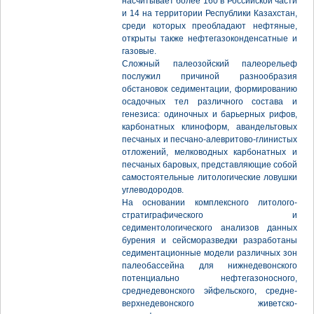
насчитывает более 160 в Российской части
и 14 на территории Республики Казахстан,
среди которых преобладают нефтяные,
открыты также нефтегазоконденсатные и
газовые.
Сложный палеозойский палеорельеф
послужил причиной разнообразия
обстановок седиментации, формированию
осадочных тел различного состава и
генезиса: одиночных и барьерных рифов,
карбонатных клиноформ, авандельтовых
песчаных и песчано-алевритово-глинистых
отложений, мелководных карбонатных и
песчаных баровых, представляющие собой
самостоятельные литологические ловушки
углеводородов.
На основании комплексного литолого-
стратиграфического и
седиментологического анализов данных
бурения и сейсморазведки разработаны
седиментационные модели различных зон
палеобассейна для нижнедевонского
потенциально нефтегазоносного,
среднедевонского эйфельского, средне-
верхнедевонского живетско-