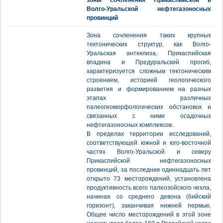
зоны сочленения Прикаспийской и
Волго-Уральской нефтегазоносных
провинций
Зона сочленения таких крупных
тектонических структур, как Волго-
Уральская антеклиза, Прикаспийская
впадина и Предуральский прогиб,
характеризуется сложным тектоническим
строением, историей геологического
развития и формированием на разных
этапах различных
палеогеоморфологических обстановок и
связанных с ними осадочных
нефтегазоносных комплексов.
В пределах территории исследований,
соответствующей южной и юго-восточной
частях Волго-Уральской и северу
Прикаспийской нефтегазоносных
провинций, за последние одиннадцать лет
открыто 73 месторождений, установлена
продуктивность всего палеозойского чехла,
начиная со среднего девона (бийский
горизонт), заканчивая нижней пермью.
Общее число месторождений в этой зоне