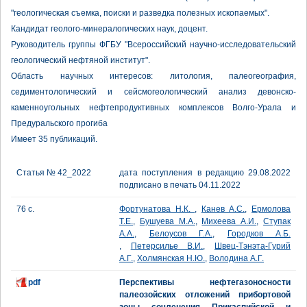
"геологическая съемка, поиски и разведка полезных ископаемых".
Кандидат геолого-минералогических наук, доцент.
Руководитель группы ФГБУ "Всероссийский научно-исследовательский
геологический нефтяной институт".
Область научных интересов: литология, палеогеография,
седиментологический и сейсмогеологический анализ девонско-
каменноугольных нефтепродуктивных комплексов Волго-Урала и
Предуральского прогиба
Имеет 35 публикаций.
Статья № 42_2022
дата поступления в редакцию 29.08.2022
подписано в печать 04.11.2022
76 с.
Фортунатова Н.К.
,
Канев А.С.
,
Ермолова
Т.Е.
,
Бушуева М.А.
,
Михеева А.И.
,
Ступак
А.А.
,
Белоусов Г.А.
,
Городков А.Б.
,
Петерсилье В.И.
,
Швец-Тэнэта-Гурий
А.Г.
,
Холмянская Н.Ю.
,
Володина А.Г.
pdf
Перспективы нефтегазоносности
палеозойских отложений прибортовой