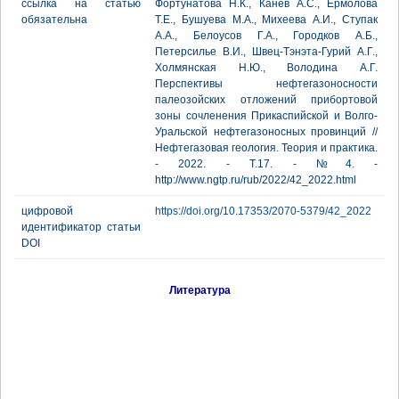
ссылка на статью
Фортунатова Н.К., Канев А.С., Ермолова
обязательна
Т.Е., Бушуева М.А., Михеева А.И., Ступак
А.А., Белоусов Г.А., Городков А.Б.,
Петерсилье В.И., Швец-Тэнэта-Гурий А.Г.,
Холмянская Н.Ю., Володина А.Г.
Перспективы нефтегазоносности
палеозойских отложений прибортовой
зоны сочленения Прикаспийской и Волго-
Уральской нефтегазоносных провинций //
Нефтегазовая геология. Теория и практика.
- 2022. - Т.17. - №4. -
http://www.ngtp.ru/rub/2022/42_2022.html
цифровой
https://doi.org/10.17353/2070-5379/42_2022
идентификатор статьи
DOI
Литература