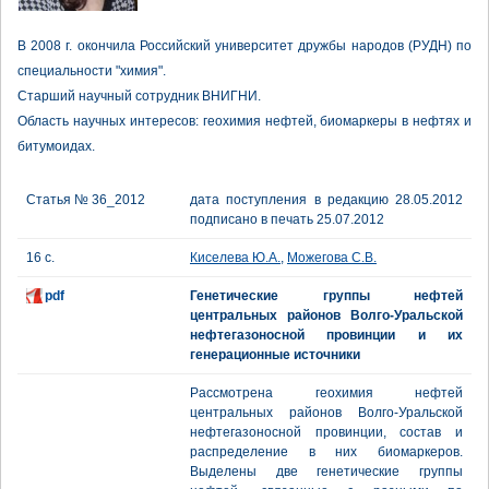
В 2008 г. окончила Росcийский университет дружбы народов (РУДН) по
специальности "химия".
Старший научный сотрудник ВНИГНИ.
Область научных интересов: геохимия нефтей, биомаркеры в нефтях и
битумоидах.
Статья № 36_2012
дата поступления в редакцию 28.05.2012
подписано в печать 25.07.2012
16 с.
Киселева Ю.А.
,
Можегова С.В.
pdf
Генетические группы нефтей
центральных районов Волго-Уральской
нефтегазоносной провинции и их
генерационные источники
Рассмотрена геохимия нефтей
центральных районов Волго-Уральской
нефтегазоносной провинции, состав и
распределение в них биомаркеров.
Выделены две генетические группы