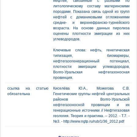
нефтей, связанные с разными по
литологическому составу материнскими
породами. Показана связь одной из групп
нефтей с доманиковыми отложениями
средне- и верхнефранско-турнейского
возраста. На основе данных пиролиза
оценены плотности эмиграции из них
углеводородов.
Ключевые слова: нефть, генетическая
типизация, биомаркеры,
нефтегазогенерационный потенциал,
плотности эмиграции углеводородов,
Волго-Уральская нефтегазоносная
провинция.
ссылка на статью
Киселёва Ю.А., Можегова С.В.
обязательна
Генетические группы нефтей центральных
районов Волго-Уральской
нефтегазоносной провинции и их
генерационные источники // Нефтегазовая
геология. Теория и практика. – 2012. - Т.7. -
№3. - http://www.ngtp.ru/rub/1/36_2012.pdf