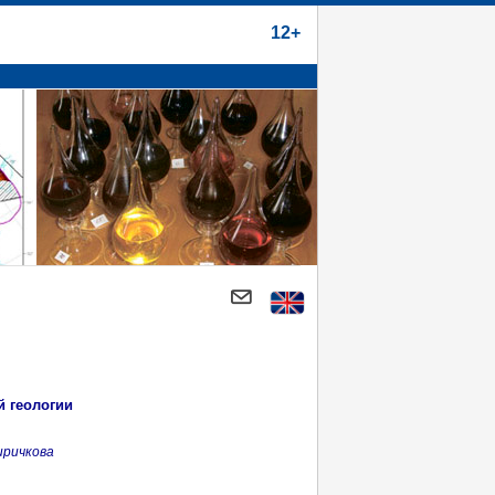
12+
й геологии
иричкова