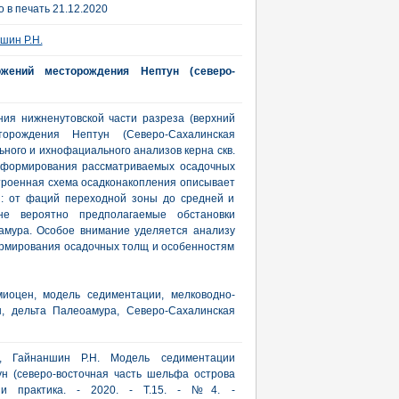
 в печать 21.12.2020
шин Р.Н.
жений месторождения Нептун (северо-
ния нижненутовской части разреза (верхний
торождения Нептун (Северо-Сахалинская
ного и ихнофациального анализов керна скв.
х формирования рассматриваемых осадочных
троенная схема осадконакопления описывает
: от фаций переходной зоны до средней и
е вероятно предполагаемые обстановки
амура. Особое внимание уделяется анализу
ормирования осадочных толщ и особенностям
миоцен, модель седиментации, мелководно-
ы, дельта Палеоамура, Северо-Сахалинская
., Гайнаншин Р.Н. Модель седиментации
н (северо-восточная часть шельфа острова
я и практика. - 2020. - Т.15. - №4. -