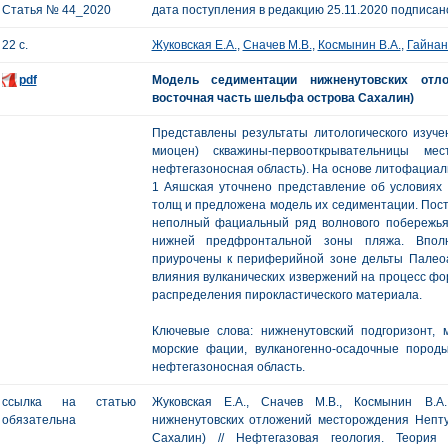
Статья № 44_2020
дата поступления в редакцию 25.11.2020 подписано
22 с.
Жуковская Е.А.
,
Сначев М.В.
,
Космынин В.А.
,
Гайнан
pdf
Модель седиментации нижненутовских отло
восточная часть шельфа острова Сахалин)
Представлены результаты литологического изуче
миоцен) скважины-первооткрывательницы мес
нефтегазоносная область). На основе литофациаль
1 Аяшская уточнено представление об условия
толщ и предложена модель их седиментации. Пос
неполный фациальный ряд волнового побережья
нижней предфронтальной зоны пляжа. Вполн
приурочены к периферийной зоне дельты Палео
влияния вулканических извержений на процесс ф
распределения пирокластического материала.
Ключевые слова: нижненутовский подгоризонт, 
морские фации, вулканогенно-осадочные пород
нефтегазоносная область.
ссылка на статью
Жуковская Е.А., Сначев М.В., Космынин В.А
обязательна
нижненутовских отложений месторождения Непту
Сахалин) // Нефтегазовая геология. Теори