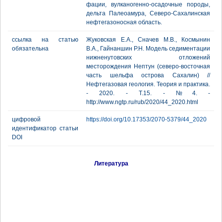
фации, вулканогенно-осадочные породы,
дельта Палеоамура, Северо-Сахалинская
нефтегазоносная область.
ссылка на статью
Жуковская Е.А., Сначев М.В., Космынин
обязательна
В.А., Гайнаншин Р.Н. Модель седиментации
нижненутовских отложений
месторождения Нептун (северо-восточная
часть шельфа острова Сахалин) //
Нефтегазовая геология. Теория и практика.
- 2020. - Т.15. - №4. -
http://www.ngtp.ru/rub/2020/44_2020.html
цифровой
https://doi.org/10.17353/2070-5379/44_2020
идентификатор статьи
DOI
Литература