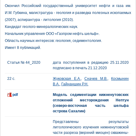
Окончил Российский государственный университет нефти и газа им.
И.М. Губкина, магистратура - геология и разведка полезных ископаемых
(2007), аспирантура - литология (2010).
Кандидат геолого-минералогических наук.
Начальник управления ООО «Газпром нефть шельф».
Область научных интересов: геология, седиментология.
Имеет 8 публикаций.
Статья № 44_2020
дата поступления в редакцию 25.11.2020
подписано в печать 21.12.2020
22 с.
Жуковская Е.А.
,
Сначев М.В.
,
Космынин
В.А.
,
Гайнаншин Р.Н.
pdf
Модель седиментации нижненутовских
отложений месторождения Нептун
(северо-восточная часть шельфа
острова Сахалин)
Представлены результаты
литологического изучения нижненутовской
части разреза (верхний миоцен) скважины-