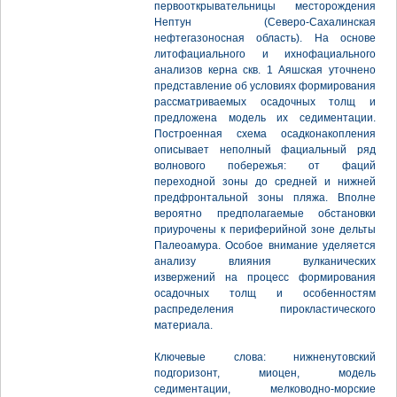
первооткрывательницы месторождения
Нептун (Северо-Сахалинская
нефтегазоносная область). На основе
литофациального и ихнофациального
анализов керна скв. 1 Аяшская уточнено
представление об условиях формирования
рассматриваемых осадочных толщ и
предложена модель их седиментации.
Построенная схема осадконакопления
описывает неполный фациальный ряд
волнового побережья: от фаций
переходной зоны до средней и нижней
предфронтальной зоны пляжа. Вполне
вероятно предполагаемые обстановки
приурочены к периферийной зоне дельты
Палеоамура. Особое внимание уделяется
анализу влияния вулканических
извержений на процесс формирования
осадочных толщ и особенностям
распределения пирокластического
материала.
Ключевые слова: нижненутовский
подгоризонт, миоцен, модель
седиментации, мелководно-морские