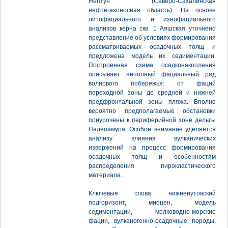
Нептун (Северо-Сахалинская
нефтегазоносная область). На основе
литофациального и ихнофациального
анализов керна скв. 1 Аяшская уточнено
представление об условиях формирования
рассматриваемых осадочных толщ и
предложена модель их седиментации.
Построенная схема осадконакопления
описывает неполный фациальный ряд
волнового побережья: от фаций
переходной зоны до средней и нижней
предфронтальной зоны пляжа. Вполне
вероятно предполагаемые обстановки
приурочены к периферийной зоне дельты
Палеоамура. Особое внимание уделяется
анализу влияния вулканических
извержений на процесс формирования
осадочных толщ и особенностям
распределения пирокластического
материала.
Ключевые слова: нижненутовский
подгоризонт, миоцен, модель
седиментации, мелководно-морские
фации, вулканогенно-осадочные породы,