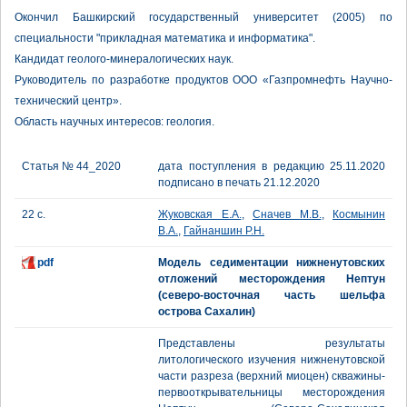
Окончил Башкирский государственный университет (2005) по
специальности "прикладная математика и информатика".
Кандидат геолого-минералогических наук.
Руководитель по разработке продуктов OOO «Газпромнефть Научно-
технический центр».
Область научных интересов: геология.
Статья № 44_2020
дата поступления в редакцию 25.11.2020
подписано в печать 21.12.2020
22 с.
Жуковская Е.А.
,
Сначев М.В.
,
Космынин
В.А.
,
Гайнаншин Р.Н.
pdf
Модель седиментации нижненутовских
отложений месторождения Нептун
(северо-восточная часть шельфа
острова Сахалин)
Представлены результаты
литологического изучения нижненутовской
части разреза (верхний миоцен) скважины-
первооткрывательницы месторождения