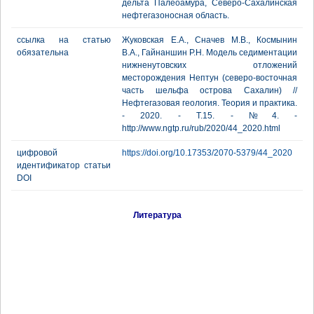
дельта Палеоамура, Северо-Сахалинская
нефтегазоносная область.
ссылка на статью
Жуковская Е.А., Сначев М.В., Космынин
обязательна
В.А., Гайнаншин Р.Н. Модель седиментации
нижненутовских отложений
месторождения Нептун (северо-восточная
часть шельфа острова Сахалин) //
Нефтегазовая геология. Теория и практика.
- 2020. - Т.15. - №4. -
http://www.ngtp.ru/rub/2020/44_2020.html
цифровой
https://doi.org/10.17353/2070-5379/44_2020
идентификатор статьи
DOI
Литература