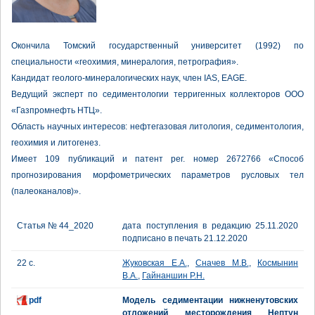
Окончила Томский государственный университет (1992) по
специальности «геохимия, минералогия, петрография».
Кандидат геолого-минералогических наук, член IAS, EAGE.
Ведущий эксперт по седиментологии терригенных коллекторов ООО
«Газпромнефть НТЦ».
Область научных интересов: нефтегазовая литология, седиментология,
геохимия и литогенез.
Имеет 109 публикаций и патент рег. номер 2672766 «Способ
прогнозирования морфометрических параметров русловых тел
(палеоканалов)».
Статья № 44_2020
дата поступления в редакцию 25.11.2020
подписано в печать 21.12.2020
22 с.
Жуковская Е.А.
,
Сначев М.В.
,
Космынин
В.А.
,
Гайнаншин Р.Н.
pdf
Модель седиментации нижненутовских
отложений месторождения Нептун