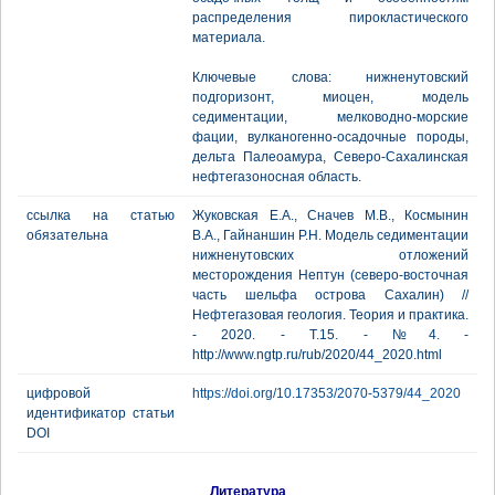
распределения пирокластического
материала.
Ключевые слова: нижненутовский
подгоризонт, миоцен, модель
седиментации, мелководно-морские
фации, вулканогенно-осадочные породы,
дельта Палеоамура, Северо-Сахалинская
нефтегазоносная область.
ссылка на статью
Жуковская Е.А., Сначев М.В., Космынин
обязательна
В.А., Гайнаншин Р.Н. Модель седиментации
нижненутовских отложений
месторождения Нептун (северо-восточная
часть шельфа острова Сахалин) //
Нефтегазовая геология. Теория и практика.
- 2020. - Т.15. - №4. -
http://www.ngtp.ru/rub/2020/44_2020.html
цифровой
https://doi.org/10.17353/2070-5379/44_2020
идентификатор статьи
DOI
Литература