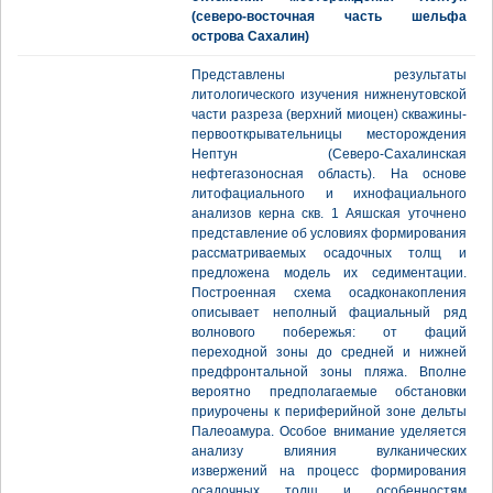
(северо-восточная часть шельфа
острова Сахалин)
Представлены результаты
литологического изучения нижненутовской
части разреза (верхний миоцен) скважины-
первооткрывательницы месторождения
Нептун (Северо-Сахалинская
нефтегазоносная область). На основе
литофациального и ихнофациального
анализов керна скв. 1 Аяшская уточнено
представление об условиях формирования
рассматриваемых осадочных толщ и
предложена модель их седиментации.
Построенная схема осадконакопления
описывает неполный фациальный ряд
волнового побережья: от фаций
переходной зоны до средней и нижней
предфронтальной зоны пляжа. Вполне
вероятно предполагаемые обстановки
приурочены к периферийной зоне дельты
Палеоамура. Особое внимание уделяется
анализу влияния вулканических
извержений на процесс формирования
осадочных толщ и особенностям