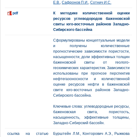
Е.В.
,
Сафронов П.И.
,
Сотнич И.С.
pdf
К методике количественной оценки
ресурсов углеводородов баженовской
свиты юго-восточных районов Западно-
Сибирского бассейна
Сформулированы концептуальные модели
и получены количественные
прогностические зависимости пористости,
насыщенности, доли эффективных толщин
баженовской свиты от геолого-
геохимических характеристик. Зависимости
использованы при прогнозе перспектив
нефтегазоносности и количественной
оценке ресурсов нефти в баженовской
свите юго-восточных районов Западно-
Сибирского бассейна.
Ключевые слова: углеводородные ресурсы,
баженовская свита, пористость,
насыщенность, эффективные толщины,
Западно-Сибирский бассейн.
ссылка на статью
Бурштейн Л.М., Конторович А.Э., Рыжкова