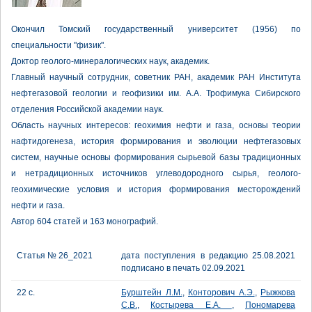
Окончил Томский государственный университет (1956) по
специальности "физик".
Доктор геолого-минералогических наук, академик.
Главный научный сотрудник, советник РАН, академик РАН Института
нефтегазовой геологии и геофизики им. А.А. Трофимука Сибирского
отделения Российской академии наук.
Область научных интересов: геохимия нефти и газа, основы теории
нафтидогенеза, история формирования и эволюции нефтегазовых
систем, научные основы формирования сырьевой базы традиционных
и нетрадиционных источников углеводородного сырья, геолого-
геохимические условия и история формирования месторождений
нефти и газа.
Автор 604 статей и 163 монографий.
Статья № 26_2021
дата поступления в редакцию 25.08.2021
подписано в печать 02.09.2021
22 с.
Бурштейн Л.М.
,
Конторович А.Э.
,
Рыжкова
С.В.
,
Костырева Е.А.
,
Пономарева