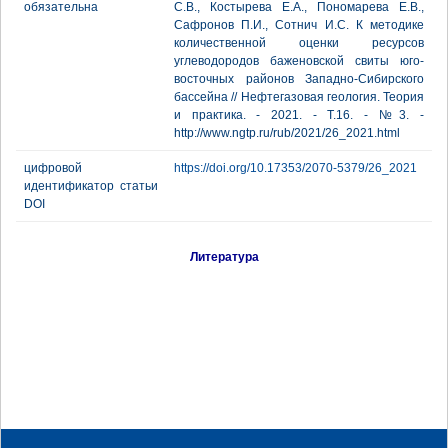
обязательна
С.В., Костырева Е.А., Пономарева Е.В.,
Сафронов П.И., Сотнич И.С. К методике
количественной оценки ресурсов
углеводородов баженовской свиты юго-
восточных районов Западно-Сибирского
бассейна // Нефтегазовая геология. Теория
и практика. - 2021. - Т.16. - №3. -
http://www.ngtp.ru/rub/2021/26_2021.html
цифровой
https://doi.org/10.17353/2070-5379/26_2021
идентификатор статьи
DOI
Литература