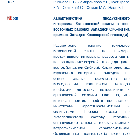
18 с.
Рыжкова С.В.
,
Замирайлова А.Г.
,
Костырева
Е.А.
,
Сотнич И.С.
,
Фомин М.А.
,
Эдер В.Г.
pdf
Характеристика продуктивного
интервала баженовской свиты в юго-
восточных районах Западной Сибири (на
примере Западно-Квензерской площади)
Рассмотрено понятие коллектор
баженовской свиты на примере
продуктивного интервала разреза свиты
на Западно-Квензерской площади (юго-
восток Западной Сибири). Характеристика
изучаемого интервала приведена на
основе анализа результатов его
исследования комплексом методов
геофизики, литологии, петрофизики и
органической геохимии. Показано, что
интервал притока нефти представлен
микститами кероген-кремнистыми и
силицитами. Породы схожи по
литологическому составу, геохимии
органического вещества, геофизическим и
петрофизическим характеристикам.
Основная часть подвижных (аллохтонных)