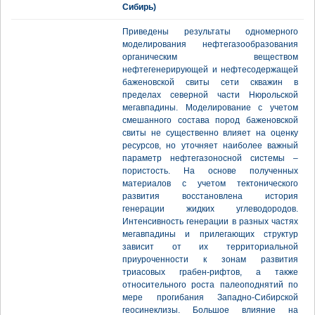
Сибирь)
Приведены результаты одномерного
моделирования нефтегазообразования
органическим веществом
нефтегенерирующей и нефтесодержащей
баженовской свиты сети скважин в
пределах северной части Нюрольской
мегавпадины. Моделирование с учетом
смешанного состава пород баженовской
свиты не существенно влияет на оценку
ресурсов, но уточняет наиболее важный
параметр нефтегазоносной системы –
пористость. На основе полученных
материалов с учетом тектонического
развития восстановлена история
генерации жидких углеводородов.
Интенсивность генерации в разных частях
мегавпадины и прилегающих структур
зависит от их территориальной
приуроченности к зонам развития
триасовых грабен-рифтов, а также
относительного роста палеоподнятий по
мере прогибания Западно-Сибирской
геосинеклизы. Большое влияние на