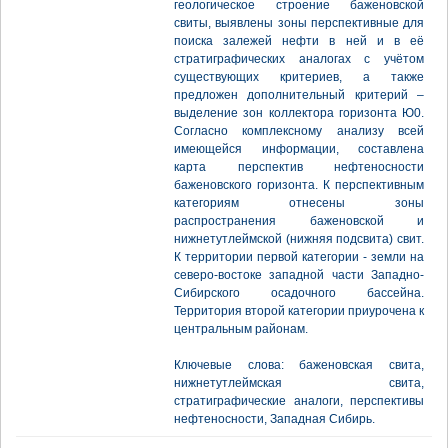
геологическое строение баженовской
свиты, выявлены зоны перспективные для
поиска залежей нефти в ней и в её
стратиграфических аналогах с учётом
существующих критериев, а также
предложен дополнительный критерий –
выделение зон коллектора горизонта Ю0.
Согласно комплексному анализу всей
имеющейся информации, составлена
карта перспектив нефтеносности
баженовского горизонта. К перспективным
категориям отнесены зоны
распространения баженовской и
нижнетутлеймской (нижняя подсвита) свит.
К территории первой категории - земли на
северо-востоке западной части Западно-
Сибирского осадочного бассейна.
Территория второй категории приурочена к
центральным районам.
Ключевые слова: баженовская свита,
нижнетутлеймская свита,
стратиграфические аналоги, перспективы
нефтеносности, Западная Сибирь.