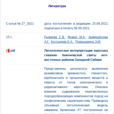
Литература
Статья № 27_2021
дата поступления в редакцию 25.08.2021
подписано в печать 06.09.2021
15 с.
Рыжкова С.В.
,
Фомин М.А.
,
Замирайлова
А.Г.
,
Костырева Е.А.
,
Покрышкина Э.М.
pdf
Литологическая интерпретация каротажа
скважин баженовской свиты юго-
восточных районов Западной Сибири
Представлены результаты выявления
взаимосвязи кремнистого, глинистого,
карбонатного и органического веществ и
пирита от типов электрического и
радиоактивного каротажа. Описано
влияние содержания перечисленных
породообразующих компонентов пород на
геофизические характеристики. Приведена
объемная литологическая модель
скважины Арчинская 47, построенная на