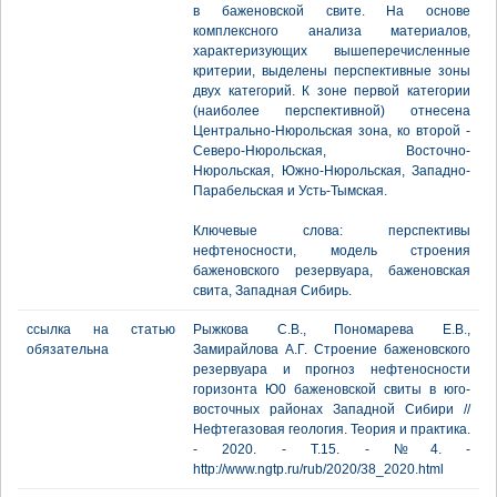
в баженовской свите. На основе
комплексного анализа материалов,
характеризующих вышеперечисленные
критерии, выделены перспективные зоны
двух категорий. К зоне первой категории
(наиболее перспективной) отнесена
Центрально-Нюрольская зона, ко второй -
Северо-Нюрольская, Восточно-
Нюрольская, Южно-Нюрольская, Западно-
Парабельская и Усть-Тымская.
Ключевые слова: перспективы
нефтеносности, модель строения
баженовского резервуара, баженовская
свита, Западная Сибирь.
ссылка на статью
Рыжкова С.В., Пономарева Е.В.,
обязательна
Замирайлова А.Г. Строение баженовского
резервуара и прогноз нефтеносности
горизонта Ю0 баженовской свиты в юго-
восточных районах Западной Сибири //
Нефтегазовая геология. Теория и практика.
- 2020. - Т.15. - №4. -
http://www.ngtp.ru/rub/2020/38_2020.html