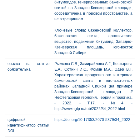
битумоидов, генерированных баженовской
свитой на Западно-Квензерской площади,
сосредоточена в поровом пространстве, а
не в трещинном.
Ключевые слова: баженовский коллектор,
баженовская свита, органическое
вещество, подвижный битумоид, Западно-
Квензерская площадь, юго-восток
Западной Сибири.
ссылка на статью
Рыжкова С.В., Замирайлова А.Г., Костырева
обязательна
Е.А., Сотнич И.С., Фомин М.А., Эдер В.Г.
Характеристика продуктивного интервала
баженовской свиты в юго-восточных
районах Западной Сибири (на примере
Западно-Квензерской площади) //
Нефтегазовая геология. Теория и практика.
- 2022. - Т.17. - №4. -
http://www.ngtp.ru/rub/2022/34_2022.html
цифровой
https://doi.org/10.17353/2070-5379/34_2022
идентификатор статьи
DOI