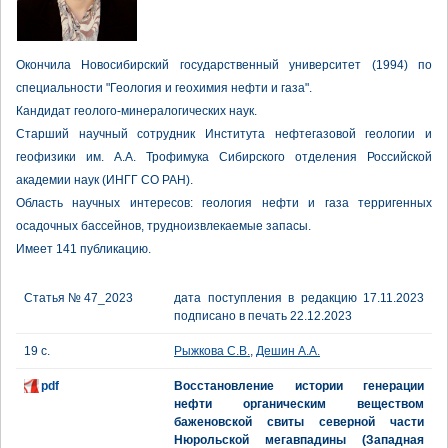
Окончила Новосибирский государственный университет (1994) по
специальности "Геология и геохимия нефти и газа".
Кандидат геолого-минералогических наук.
Старший научный сотрудник Института нефтегазовой геологии и
геофизики им. А.А. Трофимука Сибирского отделения Российской
академии наук (ИНГГ СО РАН).
Область научных интересов: геология нефти и газа терригенных
осадочных бассейнов, трудноизвлекаемые запасы.
Имеет 141 публикацию.
Статья № 47_2023
дата поступления в редакцию 17.11.2023
подписано в печать 22.12.2023
19 с.
Рыжкова С.В.
,
Дешин А.А.
pdf
Восстановление истории генерации
нефти органическим веществом
баженовской свиты северной части
Нюрольской мегавпадины (Западная