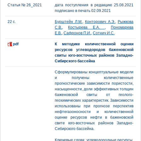
Статья № 26_2021
дата поступления в редакцию 25.08.2021
подписано в печать 02.09.2021
22 с.
Бурштейн Л.М.
,
Конторович А.Э.
,
Рыжкова
С.В.
,
Костырева Е.А.
,
Пономарева
Е.В.
,
Сафронов П.И.
,
Сотнич И.С.
pdf
К методике количественной оценки
ресурсов углеводородов баженовской
свиты юго-восточных районов Западно-
Сибирского бассейна
Сформулированы концептуальные модели
и получены количественные
прогностические зависимости пористости,
насыщенности, доли эффективных толщин
баженовской свиты от геолого-
геохимических характеристик. Зависимости
использованы при прогнозе перспектив
нефтегазоносности и количественной
оценке ресурсов нефти в баженовской
свите юго-восточных районов Западно-
Сибирского бассейна.
Ключевые слова: углеводородные ресурсы,