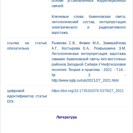
основе установленных корреляционных
связей.
Ключевые слова: баженовская свита,
литологический состав, интерпретация
электрического и радиоактивного
каротажа.
ссылка на статью
Рыжкова С.В., Фомин М.А., Замирайлова
обязательна
А.Г., Костырева Е.А., Покрышкина Э.М.
Литологическая интерпретация каротажа
скважин баженовской свиты юго-восточных
районов Западной Сибири // Нефтегазовая
геология. Теория и практика. - 2021. - Т.16. -
№3. -
http://www.ngtp.ru/rub/2021/27_2021.html
цифровой
https://doi.org/10.17353/2070-5379/27_2021
идентификатор статьи
DOI
Литература