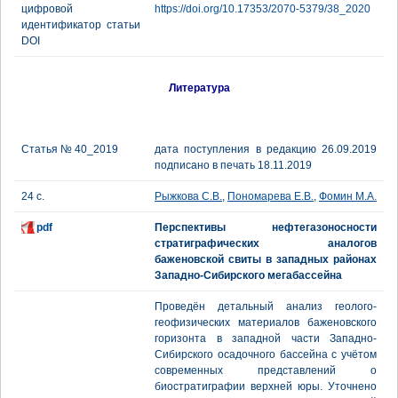
цифровой
https://doi.org/10.17353/2070-5379/38_2020
идентификатор статьи
DOI
Литература
Статья № 40_2019
дата поступления в редакцию 26.09.2019
подписано в печать 18.11.2019
24 с.
Рыжкова С.В.
,
Пономарева Е.В.
,
Фомин М.А.
pdf
Перспективы нефтегазоносности
стратиграфических аналогов
баженовской свиты в западных районах
Западно-Сибирского мегабассейна
Проведён детальный анализ геолого-
геофизических материалов баженовского
горизонта в западной части Западно-
Сибирского осадочного бассейна с учётом
современных представлений о
биостратиграфии верхней юры. Уточнено