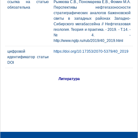
ссылка на статью
Рыжкова С.В., Пономарева Е.В., Фомин М.А.
обязательна
Перспективы нефтегазоносности
стратиграфических аналогов баженовской
свиты в западных районах Западно-
Сибирского мегабассейна // Нефтегазовая
геология. Теория и практика. - 2019. - Т.14. -
№4. -
http://www.ngtp.ru/rub/2019/40_2019.html
цифровой
https://doi.org/10.17353/2070-5379/40_2019
идентификатор статьи
DOI
Литература