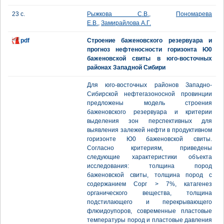
23 с.
Рыжкова С.В.
,
Пономарева
Е.В.
,
Замирайлова А.Г.
pdf
Строение баженовского резервуара и
прогноз нефтеносности горизонта Ю0
баженовской свиты в юго-восточных
районах Западной Сибири
Для юго-восточных районов Западно-
Сибирской нефтегазоносной провинции
предложены модель строения
баженовского резервуара и критерии
выделения зон перспективных для
выявления залежей нефти в продуктивном
горизонте Ю0 баженовской свиты.
Согласно критериям, приведены
следующие характеристики объекта
исследования: толщина пород
баженовской свиты, толщина пород с
содержанием Сорг > 7%, катагенез
органического вещества, толщина
подстилающего и перекрывающего
флюидоупоров, современные пластовые
температуры пород и пластовые давления