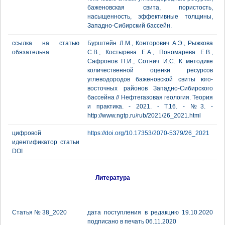
баженовская свита, пористость,
насыщенность, эффективные толщины,
Западно-Сибирский бассейн.
ссылка на статью
Бурштейн Л.М., Конторович А.Э., Рыжкова
обязательна
С.В., Костырева Е.А., Пономарева Е.В.,
Сафронов П.И., Сотнич И.С. К методике
количественной оценки ресурсов
углеводородов баженовской свиты юго-
восточных районов Западно-Сибирского
бассейна // Нефтегазовая геология. Теория
и практика. - 2021. - Т.16. - №3. -
http://www.ngtp.ru/rub/2021/26_2021.html
цифровой
https://doi.org/10.17353/2070-5379/26_2021
идентификатор статьи
DOI
Литература
Статья № 38_2020
дата поступления в редакцию 19.10.2020
подписано в печать 06.11.2020