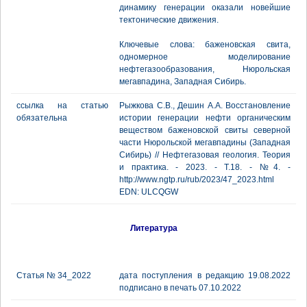
динамику генерации оказали новейшие
тектонические движения.
Ключевые слова: баженовская свита,
одномерное моделирование
нефтегазообразования, Нюрольская
мегавпадина, Западная Сибирь.
ссылка на статью
Рыжкова С.В., Дешин А.А. Восстановление
обязательна
истории генерации нефти органическим
веществом баженовской свиты северной
части Нюрольской мегавпадины (Западная
Сибирь) // Нефтегазовая геология. Теория
и практика. - 2023. - Т.18. - №4. -
http://www.ngtp.ru/rub/2023/47_2023.html
EDN: ULCQGW
Литература
Статья № 34_2022
дата поступления в редакцию 19.08.2022
подписано в печать 07.10.2022