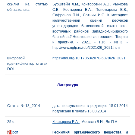
ссылка на статью
Бурштейн Л.М., Конторович А.Э., Рыжкова
обязательна
С.В., Костырева Е.А., Пономарева Е.В.,
Сафронов П.И., Сотнич И.С. К методике
количественной оценки ресурсов
углеводородов баженовской свиты юго-
восточных районов Западно-Сибирского
бассейна // Нефтегазовая геология. Теория
и практика. - 2021. - Т.16. - №3. -
http://www.ngtp.ru/rub/2021/26_2021.html
цифровой
https://doi.org/10.17353/2070-5379/26_2021
идентификатор статьи
DOI
Литература
Статья № 13_2014
дата поступления в редакцию 15.01.2014
подписано в печать 13.03.2014
25 с.
Костырева Е.А.
, Москвин В.И., Ян П.А.
pdf
Геохимия органического вещества и