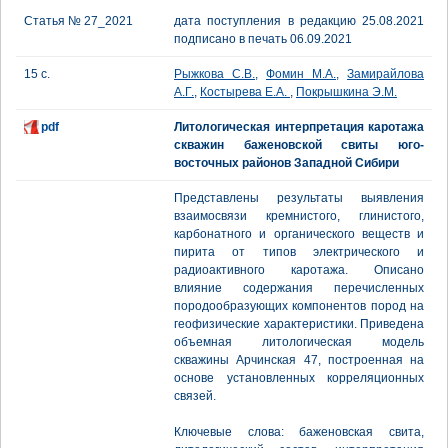
Статья № 27_2021
дата поступления в редакцию 25.08.2021
подписано в печать 06.09.2021
15 с.
Рыжкова С.В.
,
Фомин М.А.
,
Замирайлова
А.Г.
,
Костырева Е.А.
,
Покрышкина Э.М.
pdf
Литологическая интерпретация каротажа
скважин баженовской свиты юго-
восточных районов Западной Сибири
Представлены результаты выявления
взаимосвязи кремнистого, глинистого,
карбонатного и органического веществ и
пирита от типов электрического и
радиоактивного каротажа. Описано
влияние содержания перечисленных
породообразующих компонентов пород на
геофизические характеристики. Приведена
объемная литологическая модель
скважины Арчинская 47, построенная на
основе установленных корреляционных
связей.
Ключевые слова: баженовская свита,