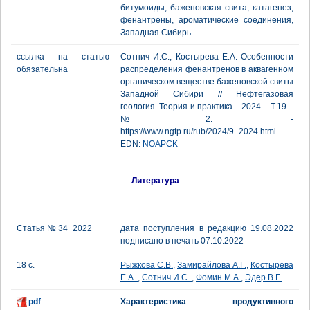
битумоиды, баженовская свита, катагенез,
фенантрены, ароматические соединения,
Западная Сибирь.
ссылка на статью
Сотнич И.С., Костырева Е.А. Особенности
обязательна
распределения фенантренов в аквагенном
органическом веществе баженовской свиты
Западной Сибири // Нефтегазовая
геология. Теория и практика. - 2024. - Т.19. -
№2. -
https://www.ngtp.ru/rub/2024/9_2024.html
EDN:
NOAPCK
Литература
Статья № 34_2022
дата поступления в редакцию 19.08.2022
подписано в печать 07.10.2022
18 с.
Рыжкова С.В.
,
Замирайлова А.Г.
,
Костырева
Е.А.
,
Сотнич И.С.
,
Фомин М.А.
,
Эдер В.Г.
pdf
Характеристика продуктивного