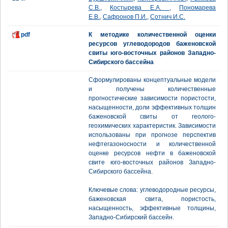
С.В.
,
Костырева Е.А.
,
Пономарева
Е.В.
,
Сафронов П.И.
,
Сотнич И.С.
pdf
К методике количественной оценки
ресурсов углеводородов баженовской
свиты юго-восточных районов Западно-
Сибирского бассейна
Сформулированы концептуальные модели
и получены количественные
прогностические зависимости пористости,
насыщенности, доли эффективных толщин
баженовской свиты от геолого-
геохимических характеристик. Зависимости
использованы при прогнозе перспектив
нефтегазоносности и количественной
оценке ресурсов нефти в баженовской
свите юго-восточных районов Западно-
Сибирского бассейна.
Ключевые слова: углеводородные ресурсы,
баженовская свита, пористость,
насыщенность, эффективные толщины,
Западно-Сибирский бассейн.