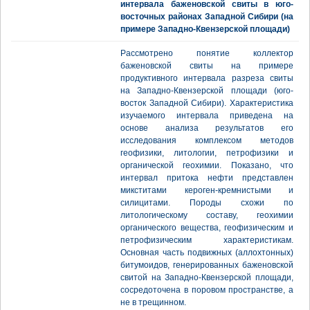
интервала баженовской свиты в юго-
восточных районах Западной Сибири (на
примере Западно-Квензерской площади)
Рассмотрено понятие коллектор
баженовской свиты на примере
продуктивного интервала разреза свиты
на Западно-Квензерской площади (юго-
восток Западной Сибири). Характеристика
изучаемого интервала приведена на
основе анализа результатов его
исследования комплексом методов
геофизики, литологии, петрофизики и
органической геохимии. Показано, что
интервал притока нефти представлен
микститами кероген-кремнистыми и
силицитами. Породы схожи по
литологическому составу, геохимии
органического вещества, геофизическим и
петрофизическим характеристикам.
Основная часть подвижных (аллохтонных)
битумоидов, генерированных баженовской
свитой на Западно-Квензерской площади,
сосредоточена в поровом пространстве, а
не в трещинном.