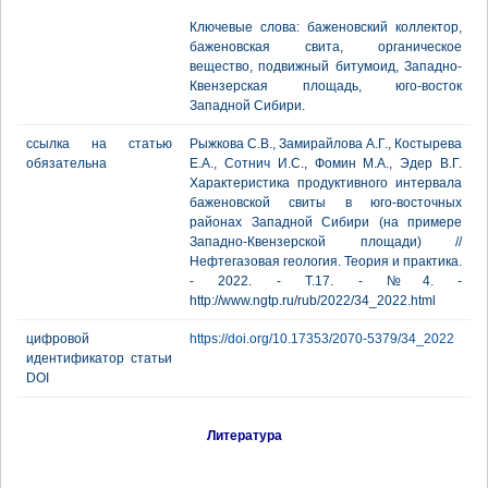
Ключевые слова: баженовский коллектор,
баженовская свита, органическое
вещество, подвижный битумоид, Западно-
Квензерская площадь, юго-восток
Западной Сибири.
ссылка на статью
Рыжкова С.В., Замирайлова А.Г., Костырева
обязательна
Е.А., Сотнич И.С., Фомин М.А., Эдер В.Г.
Характеристика продуктивного интервала
баженовской свиты в юго-восточных
районах Западной Сибири (на примере
Западно-Квензерской площади) //
Нефтегазовая геология. Теория и практика.
- 2022. - Т.17. - №4. -
http://www.ngtp.ru/rub/2022/34_2022.html
цифровой
https://doi.org/10.17353/2070-5379/34_2022
идентификатор статьи
DOI
Литература