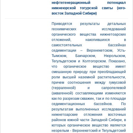
нефтегенерационный потенциал
нижнеюрской тогурской свиты (юго-
восток Западной Сибири)
Приводятся результаты детальных
геохимических исследований
органического вещества нижнетоарских
отложений, накопившихся в
самостоятельных бассейнах
седиментации – Верхнекетском, Усть-
Тымском, Бакчарском, Нюрольском,
Тегульдетском и Колтогорском. Показано,
что органическое вещество имеет
смешанную природу при преобладающей
роли высшей наземной растительности,
причем соотношения между гумусовой
(террагенной) и сапропелевой
(аквагенной) составляющими изменяются
как по разрезам скважин, так и по площади
седиментационных бассейнов. По
результатам выполненных исследований
нижнетоарские отложения восточных
районов южной части Западной Сибири, в
которых органическое вещество является
незрелым - Верхнекетский и Тегульдетский