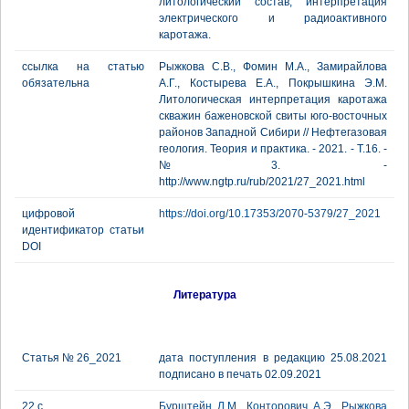
литологический состав, интерпретация
электрического и радиоактивного
каротажа.
ссылка на статью
Рыжкова С.В., Фомин М.А., Замирайлова
обязательна
А.Г., Костырева Е.А., Покрышкина Э.М.
Литологическая интерпретация каротажа
скважин баженовской свиты юго-восточных
районов Западной Сибири // Нефтегазовая
геология. Теория и практика. - 2021. - Т.16. -
№3. -
http://www.ngtp.ru/rub/2021/27_2021.html
цифровой
https://doi.org/10.17353/2070-5379/27_2021
идентификатор статьи
DOI
Литература
Статья № 26_2021
дата поступления в редакцию 25.08.2021
подписано в печать 02.09.2021
22 с.
Бурштейн Л.М.
,
Конторович А.Э.
,
Рыжкова