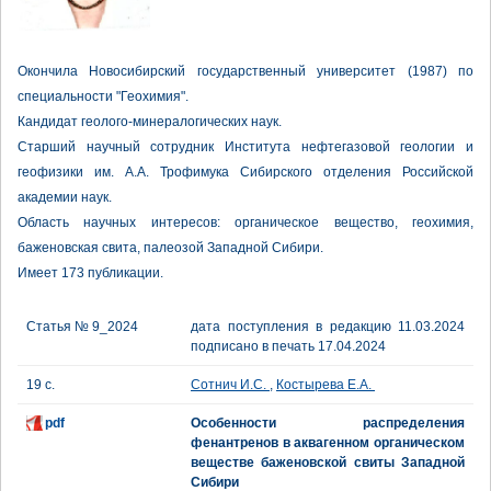
Окончила Новосибирский государственный университет (1987) по
специальности "Геохимия".
Кандидат геолого-минералогических наук.
Старший научный сотрудник Института нефтегазовой геологии и
геофизики им. А.А. Трофимука Сибирского отделения Российской
академии наук.
Область научных интересов: органическое вещество, геохимия,
баженовская свита, палеозой Западной Сибири.
Имеет 173 публикации.
Статья № 9_2024
дата поступления в редакцию 11.03.2024
подписано в печать 17.04.2024
19 с.
Сотнич И.С.
,
Костырева Е.А.
pdf
Особенности распределения
фенантренов в аквагенном органическом
веществе баженовской свиты Западной
Сибири