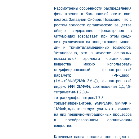
Рассмотрены особенности распределения
фенантренов в баженовской свите юго-
востока Западной Сибири. Показано, что с
ростом зрелости органического вещества
общее содержание фенантренов в
битумоидах возрастает, при этом среди
них увеличиваются концентрации моно-,
ди- и триметилзамещенных гомологов.
Установлено, что в качестве основных
показателей зрелости органического
вещества можно использовать
модифицированный фенантреновый
параметр (PP-1mod=
(1МФ+9МФ)/(2МФ+3МФ)), фенантреновый
индекс (ФИ=2МФ/Ф), соотношения 1,1,7,8-
тетраметил-1,2,3,4-
тетрагидрофенантрен/1,7,8-
триметилфенантрен, 9МФ/1МФ, 9МФ/Ф и
1МФ/Ф, однако следует учитывать влияние
на них первично-миграционных процессов
в преобразованном органическом
веществе.
Ключевые слова: органическое вещество,