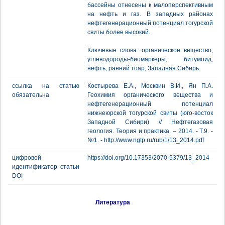
бассейны отнесены к малоперспективным
на нефть и газ. В западных районах
нефтегенерационный потенциал тогурской
свиты более высокий.
Ключевые слова: органическое вещество,
углеводороды-биомаркеры, битумоид,
нефть, ранний тоар, Западная Сибирь.
ссылка на статью
Костырева Е.А., Москвин В.И., Ян П.А.
обязательна
Геохимия органического вещества и
нефтегенерационный потенциал
нижнеюрской тогурской свиты (юго-восток
Западной Сибири) // Нефтегазовая
геология. Теория и практика. – 2014. - Т.9. -
№1. - http://www.ngtp.ru/rub/1/13_2014.pdf
цифровой
https://doi.org/10.17353/2070-5379/13_2014
идентификатор статьи
DOI
Литература