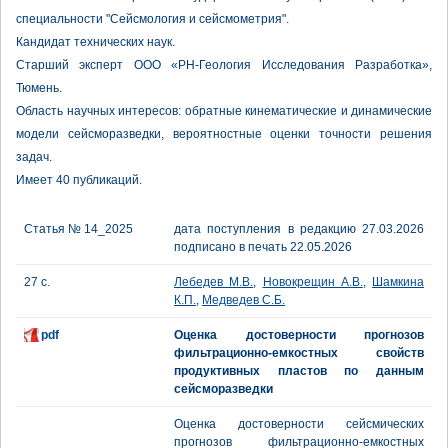
специальности "Сейсмология и сейсмометрия".
Кандидат технических наук.
Старший эксперт ООО «РН-Геология Исследования Разработка»,
Тюмень.
Область научных интересов: обратные кинематические и динамические
модели сейсморазведки, вероятностные оценки точности решения
задач.
Имеет 40 публикаций.
Статья № 14_2025
дата поступления в редакцию 27.03.2026
подписано в печать 22.05.2026
27 с.
Лебедев М.В.
,
Новокрещин А.В.
,
Шамкина
К.П.
,
Медведев С.Б.
pdf
Оценка достоверности прогнозов
фильтрационно-емкостных свойств
продуктивных пластов по данным
сейсморазведки
Оценка достоверности сейсмических
прогнозов фильтрационно-емкостных