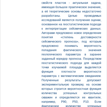
свойств пластов - актуальная задача,
имеющая большое практическое значение,
а её теоретические основы недостаточно
разработаны. Целью проводимых
исследований является получение оценки,
основанное на геостатистическом подходе
к интерпретации сейсмических данных.
Авторами предложено новое определение
понятия «степень достоверности
сейсмического прогноза», под которым
предложено понимать вероятность
попадания фактического значения
геологического параметра в заранее
заданный коридор прогноза. Посредством
геостатистического подхода для каждой
точки изучаемой площади выделяется
функция плотности вероятности
параметра с математическим ожиданием.
Полученные результаты допускают
экспериментальную проверку, на основе
которых строится вероятностная функция
количества успешных контрольных
скважин и определяются ее квантили,
например, Р90, Р50, Р10. Если
фактическое количество успешных