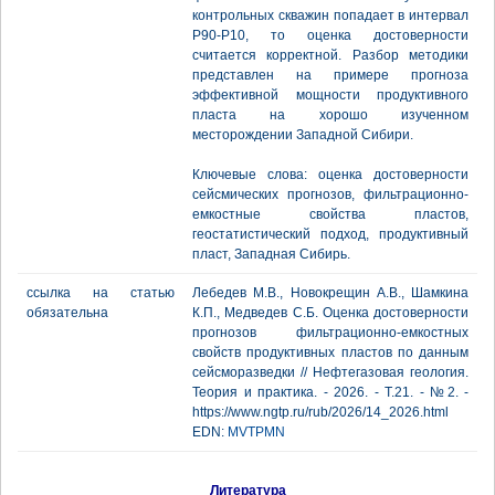
контрольных скважин попадает в интервал
Р90-Р10, то оценка достоверности
считается корректной. Разбор методики
представлен на примере прогноза
эффективной мощности продуктивного
пласта на хорошо изученном
месторождении Западной Сибири.
Ключевые слова: оценка достоверности
сейсмических прогнозов, фильтрационно-
емкостные свойства пластов,
геостатистический подход, продуктивный
пласт, Западная Сибирь.
ссылка на статью
Лебедев М.В., Новокрещин А.В., Шамкина
обязательна
К.П., Медведев С.Б. Оценка достоверности
прогнозов фильтрационно-емкостных
свойств продуктивных пластов по данным
сейсморазведки // Нефтегазовая геология.
Теория и практика. - 2026. - Т.21. - №2. -
https://www.ngtp.ru/rub/2026/14_2026.html
EDN:
MVTPMN
Литература