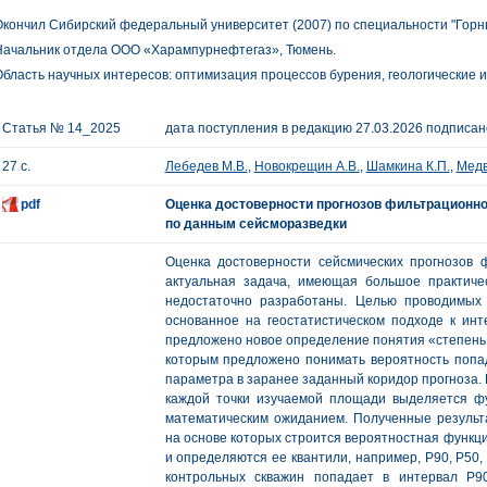
кончил Сибирский федеральный университет (2007) по специальности "Горн
Начальник отдела ООО «Харампурнефтегаз», Тюмень.
бласть научных интересов: оптимизация процессов бурения, геологические 
Статья № 14_2025
дата поступления в редакцию 27.03.2026 подписано
27 с.
Лебедев М.В.
,
Новокрещин А.В.
,
Шамкина К.П.
,
Медв
pdf
Оценка достоверности прогнозов фильтрационн
по данным сейсморазведки
Оценка достоверности сейсмических прогнозов ф
актуальная задача, имеющая большое практиче
недостаточно разработаны. Целью проводимых 
основанное на геостатистическом подходе к инт
предложено новое определение понятия «степень 
которым предложено понимать вероятность попад
параметра в заранее заданный коридор прогноза. 
каждой точки изучаемой площади выделяется ф
математическим ожиданием. Полученные результа
на основе которых строится вероятностная функц
и определяются ее квантили, например, Р90, Р50,
контрольных скважин попадает в интервал Р90