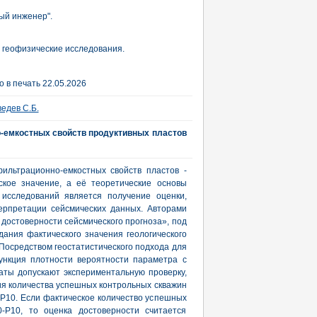
ый инженер".
и геофизические исследования.
 в печать 22.05.2026
едев С.Б.
о-емкостных свойств продуктивных пластов
ильтрационно-емкостных свойств пластов -
ское значение, а её теоретические основы
исследований является получение оценки,
ерпретации сейсмических данных. Авторами
достоверности сейсмического прогноза», под
ания фактического значения геологического
Посредством геостатистического подхода для
ункция плотности вероятности параметра с
ты допускают экспериментальную проверку,
ия количества успешных контрольных скважин
 Р10. Если фактическое количество успешных
-Р10, то оценка достоверности считается