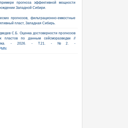
 примере прогноза эффективной мощности
рождении Западной Сибири.
еских прогнозов, фильтрационно-емкостные
уктивный пласт, Западная Сибирь.
дведев С.Б. Оценка достоверности прогнозов
ых пластов по данным сейсморазведки //
актика. - 2026. - Т.21. - №2. -
PMN