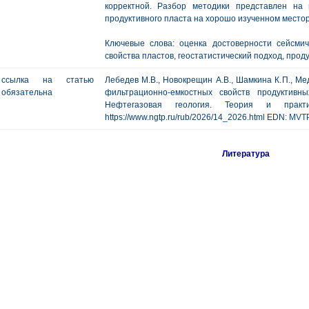
корректной. Разбор методики представлен на
продуктивного пласта на хорошо изученном место
Ключевые слова: оценка достоверности сейсмич
свойства пластов, геостатистический подход, прод
ссылка на статью
Лебедев М.В., Новокрещин А.В., Шамкина К.П., Ме
обязательна
фильтрационно-емкостных свойств продуктивн
Нефтегазовая геология. Теория и пр
https://www.ngtp.ru/rub/2026/14_2026.html EDN:
MVT
Литература